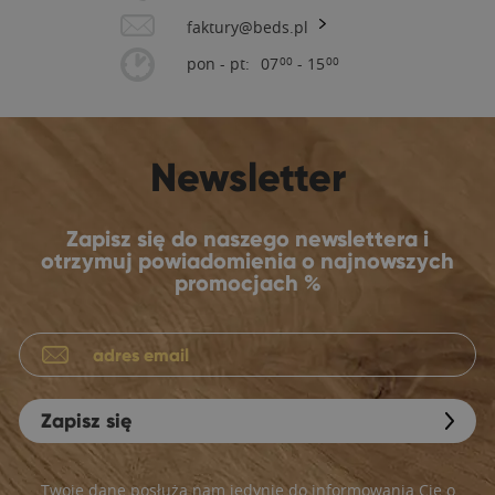
faktury@beds.pl
pon - pt:
07
- 15
00
00
Newsletter
Zapisz się do naszego newslettera i
otrzymuj powiadomienia o najnowszych
promocjach %
Zapisz się
Twoje dane posłużą nam jedynie do informowania Cię o