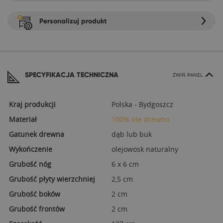
Personalizuj produkt
SPECYFIKACJA TECHNICZNA
ZWIŃ PANEL
Kraj produkcji
Polska - Bydgoszcz
Materiał
100% lite drewno
Gatunek drewna
dąb lub buk
Wykończenie
olejowosk naturalny
Grubość nóg
6 x 6 cm
Grubość płyty wierzchniej
2,5 cm
Grubość boków
2 cm
Grubość frontów
2 cm