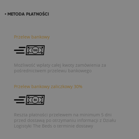
• METODA PŁATNOŚCI
Przelew bankowy
Możliwość wpłaty całej kwoty zamówienia za
pośrednictwem przelewu bankowego
Przelew bankowy zaliczkowy 30%
Reszta płatności przelewem na minimum 5 dni
przed dostawą po otrzymaniu informacji z Działu
Logistyki The Beds o terminie dostawy