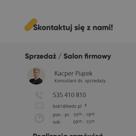
Skontaktuj się z nami!
Sprzedaż / Salon firmowy
Kacper Piątek
Konsultant ds. sprzedaży
535 410 810
bok1@beds.pl
pon - pt:
10
- 18
00
00
sob:
09
- 15
00
00