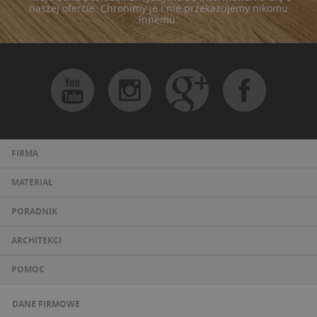
naszej ofercie. Chronimy je i nie przekazujemy nikomu
innemu.
FIRMA
MATERIAŁ
PORADNIK
ARCHITEKCI
POMOC
DANE FIRMOWE