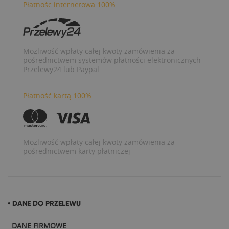
Płatnośc internetowa 100%
Możliwość wpłaty całej kwoty zamówienia za
pośrednictwem systemów płatności elektronicznych
Przelewy24 lub Paypal
Płatność kartą 100%
Możliwość wpłaty całej kwoty zamówienia za
pośrednictwem karty płatniczej
• DANE DO PRZELEWU
DANE FIRMOWE