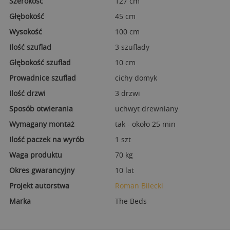
Szerokość
127 cm
Głębokość
45 cm
Wysokość
100 cm
Ilość szuflad
3 szuflady
Głębokość szuflad
10 cm
Prowadnice szuflad
cichy domyk
Ilość drzwi
3 drzwi
Sposób otwierania
uchwyt drewniany
Wymagany montaż
tak - około 25 min
Ilość paczek na wyrób
1 szt
Waga produktu
70 kg
Okres gwarancyjny
10 lat
Projekt autorstwa
Roman Bilecki
Marka
The Beds