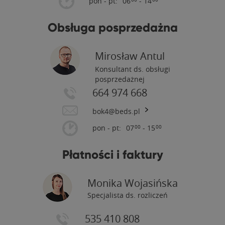
pon - pt:
06
- 14
Obsługa posprzedażna
Mirosław Antul
Konsultant ds. obsługi
posprzedażnej
664 974 668
bok4@beds.pl
pon - pt:
07
- 15
00
00
Płatności i faktury
Monika Wojasińska
Specjalista ds. rozliczeń
535 410 808