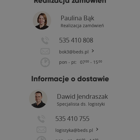
Realizacja zamówień
Paulina Bąk
Realizacja zamówień
535 410 808
bok3@beds.pl
pon - pt:
07
- 15
00
00
Informacje o dostawie
Dawid Jendraszak
Specjalista ds. logistyki
535 410 755
logistyka@beds.pl
00
00