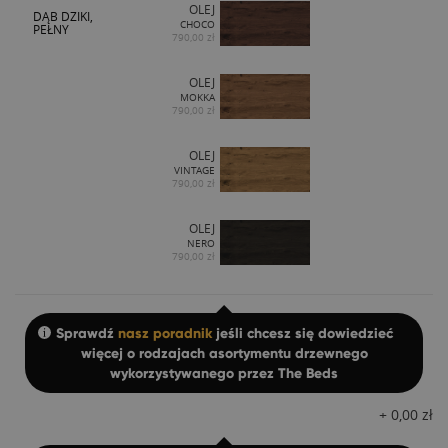
OLEJ
DĄB DZIKI,
CHOCO
PEŁNY
790,00 zł
OLEJ
MOKKA
790,00 zł
OLEJ
VINTAGE
790,00 zł
OLEJ
NERO
790,00 zł
Sprawdź
nasz poradnik
jeśli chcesz się dowiedzieć
więcej o rodzajach asortymentu drzewnego
wykorzystywanego przez The Beds
+
0,00
zł