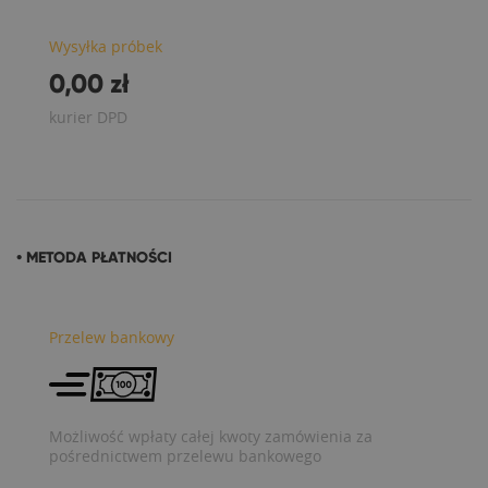
Wysyłka próbek
0,00 zł
kurier DPD
• METODA PŁATNOŚCI
Przelew bankowy
Możliwość wpłaty całej kwoty zamówienia za
pośrednictwem przelewu bankowego