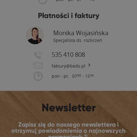
Płatności i faktury
Monika Wojasińska
Specjalista ds. rozliczeń
535 410 808
faktury@beds.pl
pon - pt:
07
- 15
00
00
Newsletter
Zapisz się do naszego newslettera i
otrzymuj powiadomienia o najnowszych
promocjach %