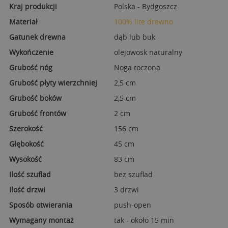
Kraj produkcji
Polska - Bydgoszcz
Materiał
100% lite drewno
Gatunek drewna
dąb lub buk
Wykończenie
olejowosk naturalny
Grubość nóg
Noga toczona
Grubość płyty wierzchniej
2,5 cm
Grubość boków
2,5 cm
Grubość frontów
2 cm
Szerokość
156 cm
Głębokość
45 cm
Wysokość
83 cm
Ilość szuflad
bez szuflad
Ilość drzwi
3 drzwi
Sposób otwierania
push-open
Wymagany montaż
tak - około 15 min