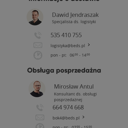
Dawid Jendraszak
Specjalista ds. logistyki
535 410 755
logistyka@beds.pl
pon - pt:
06
- 14
00
00
Obsługa posprzedażna
Mirosław Antul
Konsultant ds. obsługi
posprzedażnej
664 974 668
bok4@beds.pl
pon - pt:
07
- 15
00
00