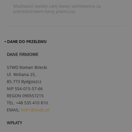
Możliwość wpłaty całej kwoty zamówienia za
pośrednictwem karty płatniczej
• DANE DO PRZELEWU
DANE FIRMOWE
STWD Roman Bilecki
Ul. Wiślana 25,
85-773 Bydgoszcz
NIP 554-015-57-66
REGON 090557215
TEL: +48 535 410 810
EMAIL:
bok1@beds.pl
WPŁATY