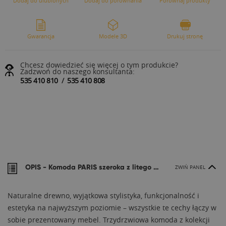
Dodaj do ulubionych
Dodaj do porównania
Porównaj produkty
Gwarancja
Modele 3D
Drukuj stronę
Chcesz dowiedzieć się więcej o tym produkcie?
Zadzwoń do naszego konsultanta:
535 410 810
/
535 410 808
OPIS -
Komoda PARIS szeroka z litego drewna
ZWIŃ PANEL
Naturalne drewno, wyjątkowa stylistyka, funkcjonalność i
estetyka na najwyższym poziomie – wszystkie te cechy łączy w
sobie prezentowany mebel. Trzydrzwiowa komoda z kolekcji