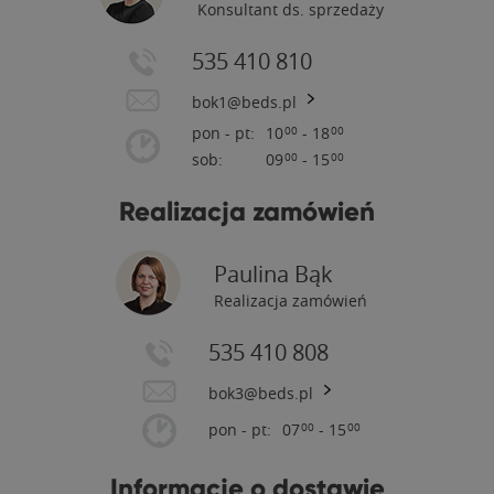
Konsultant ds. sprzedaży
535 410 810
bok1@beds.pl
pon - pt:
10
- 18
00
00
sob:
09
- 15
00
00
Realizacja zamówień
Paulina Bąk
Realizacja zamówień
535 410 808
bok3@beds.pl
pon - pt:
07
- 15
00
00
Informacje o dostawie