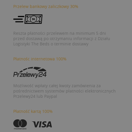
Przelew bankowy zaliczkowy 30%
Reszta płatności przelewem na minimum 5 dni
przed dostawą po otrzymaniu informacji z Działu
Logistyki The Beds o terminie dostawy
Płatnośc internetowa 100%
Możliwość wpłaty całej kwoty zamówienia za
pośrednictwem systemów płatności elektronicznych
Przelewy24 lub Paypal
Płatność kartą 100%