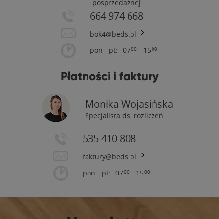
posprzedażnej
664 974 668
bok4@beds.pl
pon - pt:
07
- 15
00
00
Płatności i faktury
Monika Wojasińska
Specjalista ds. rozliczeń
535 410 808
faktury@beds.pl
pon - pt:
07
- 15
00
00