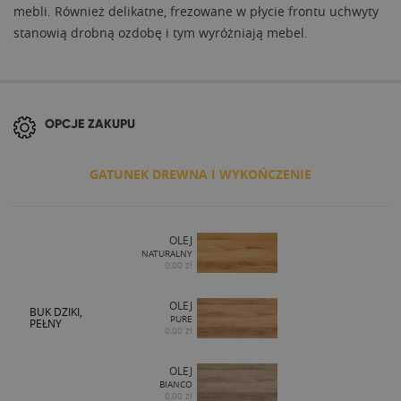
mebli. Również delikatne, frezowane w płycie frontu uchwyty
stanowią drobną ozdobę i tym wyróżniają mebel.
OPCJE ZAKUPU
GATUNEK DREWNA I WYKOŃCZENIE
OLEJ
NATURALNY
0,00 zł
OLEJ
BUK DZIKI,
PURE
PEŁNY
0,00 zł
OLEJ
BIANCO
0,00 zł