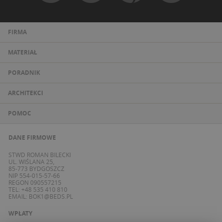
FIRMA
MATERIAŁ
PORADNIK
ARCHITEKCI
POMOC
DANE FIRMOWE
STWD ROMAN BILECKI
UL. WIŚLANA 25,
85-773 BYDGOSZCZ
NIP 554-015-57-66
REGON 090557215
TEL: +48 535 410 810
EMAIL:
BOK1@BEDS.PL
WPŁATY