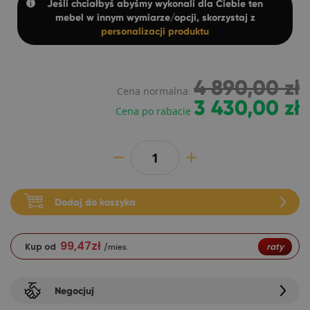
Jeśli chciałbyś abyśmy wykonali dla Ciebie ten
mebel w innym wymiarze/opcji, skorzystaj z
personalizacji produktu
4 890,00 zł
Cena normalna:
3 430,00 zł
Cena po rabacie
Dodaj do koszyka
99,47
zł
Kup od
raty
/mies.
Negocjuj