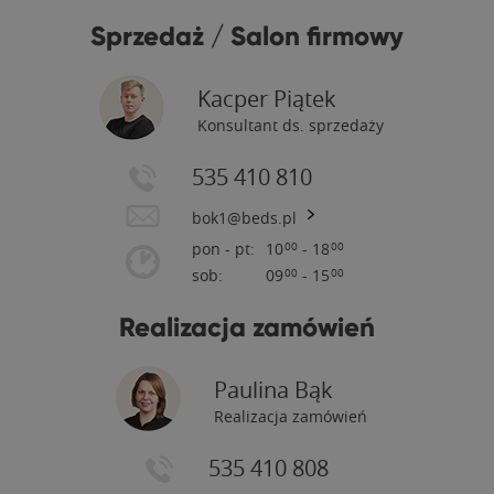
Sprzedaż / Salon firmowy
Kacper Piątek
Konsultant ds. sprzedaży
535 410 810
bok1@beds.pl
pon - pt:
10
- 18
00
00
sob:
09
- 15
00
00
Realizacja zamówień
Paulina Bąk
Realizacja zamówień
535 410 808