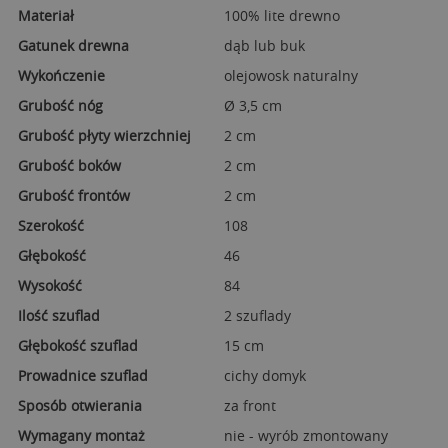
Materiał
100% lite drewno
Gatunek drewna
dąb lub buk
Wykończenie
olejowosk naturalny
Grubość nóg
Ø 3,5 cm
Grubość płyty wierzchniej
2 cm
Grubość boków
2 cm
Grubość frontów
2 cm
Szerokość
108
Głębokość
46
Wysokość
84
Ilość szuflad
2 szuflady
Głębokość szuflad
15 cm
Prowadnice szuflad
cichy domyk
Sposób otwierania
za front
Wymagany montaż
nie - wyrób zmontowany