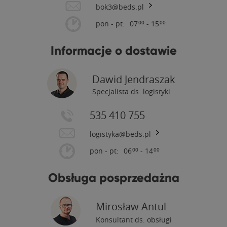
bok3@beds.pl
pon - pt:
07
- 15
00
00
Informacje o dostawie
Dawid Jendraszak
Specjalista ds. logistyki
535 410 755
logistyka@beds.pl
pon - pt:
06
- 14
00
00
Obsługa posprzedażna
Mirosław Antul
Konsultant ds. obsługi