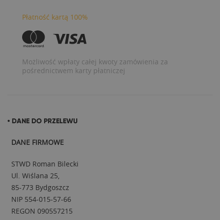
Płatność kartą 100%
Możliwość wpłaty całej kwoty zamówienia za
pośrednictwem karty płatniczej
• DANE DO PRZELEWU
DANE FIRMOWE
STWD Roman Bilecki
Ul. Wiślana 25,
85-773 Bydgoszcz
NIP 554-015-57-66
REGON 090557215