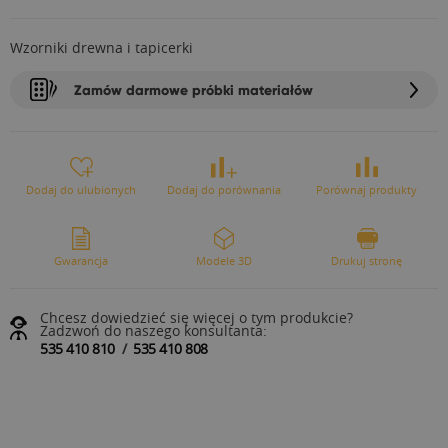
Wzorniki drewna i tapicerki
Zamów darmowe próbki materiałów
Dodaj do ulubionych
Dodaj do porównania
Porównaj produkty
Gwarancja
Modele 3D
Drukuj stronę
Chcesz dowiedzieć się więcej o tym produkcie?
Zadzwoń do naszego konsultanta:
535 410 810
/
535 410 808