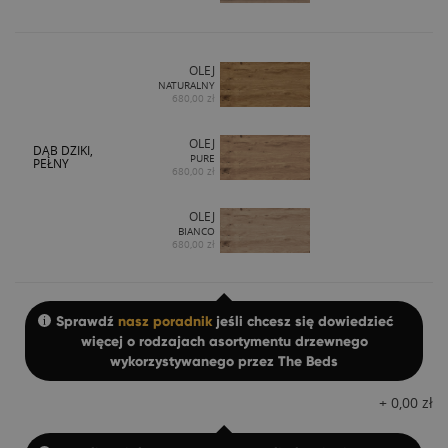
OLEJ
NATURALNY
680,00 zł
OLEJ
DĄB DZIKI,
PURE
PEŁNY
680,00 zł
OLEJ
BIANCO
680,00 zł
Sprawdź
nasz poradnik
jeśli chcesz się dowiedzieć
więcej o rodzajach asortymentu drzewnego
wykorzystywanego przez The Beds
+
0,00
zł