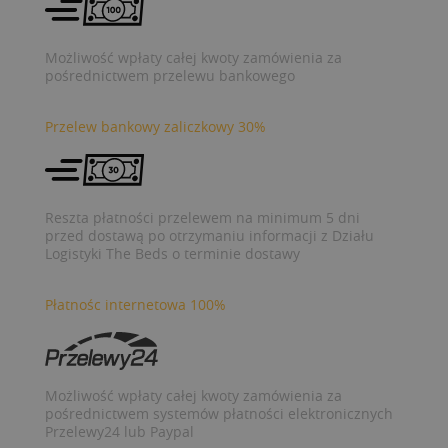
Możliwość wpłaty całej kwoty zamówienia za
pośrednictwem przelewu bankowego
Przelew bankowy zaliczkowy 30%
Reszta płatności przelewem na minimum 5 dni
przed dostawą po otrzymaniu informacji z Działu
Logistyki The Beds o terminie dostawy
Płatnośc internetowa 100%
Możliwość wpłaty całej kwoty zamówienia za
pośrednictwem systemów płatności elektronicznych
Przelewy24 lub Paypal