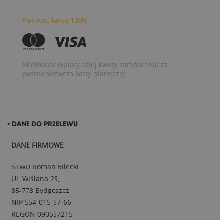
Płatność kartą 100%
Możliwość wpłaty całej kwoty zamówienia za
pośrednictwem karty płatniczej
• DANE DO PRZELEWU
DANE FIRMOWE
STWD Roman Bilecki
Ul. Wiślana 25,
85-773 Bydgoszcz
NIP 554-015-57-66
REGON 090557215