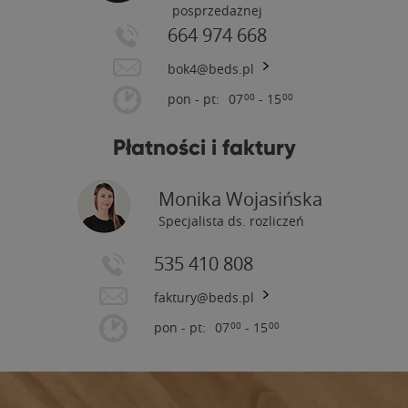
posprzedażnej
664 974 668
bok4@beds.pl
pon - pt:
07
- 15
00
00
Płatności i faktury
Monika Wojasińska
Specjalista ds. rozliczeń
535 410 808
faktury@beds.pl
pon - pt:
07
- 15
00
00