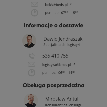
bok3@beds.pl
pon - pt:
07
- 15
00
00
Informacje o dostawie
Dawid Jendraszak
Specjalista ds. logistyki
535 410 755
logistyka@beds.pl
pon - pt:
06
- 14
00
00
Obsługa posprzedażna
Mirosław Antul
Konsultant ds. obsługi