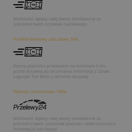
Możliwość wpłaty całej kwoty zamówienia za
pośrednictwem przelewu bankowego
Przelew bankowy zaliczkowy 30%
Reszta płatności przelewem na minimum 5 dni
przed dostawą po otrzymaniu informacji z Działu
Logistyki The Beds o terminie dostawy
Płatnośc internetowa 100%
Możliwość wpłaty całej kwoty zamówienia za
pośrednictwem systemów płatności elektronicznych
Przelewy24 lub Paypal