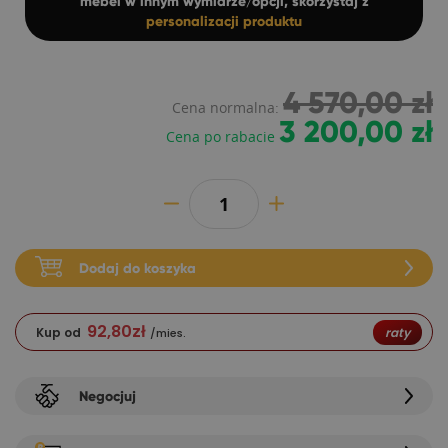
mebel w innym wymiarze/opcji, skorzystaj z
personalizacji produktu
4 570,00 zł
Cena normalna:
3 200,00 zł
Cena po rabacie
Dodaj do koszyka
92,80
zł
Kup od
raty
/mies.
Negocjuj