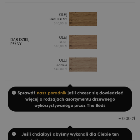
OLEJ
NATURALNY
640,00 zł
OLEJ
DĄB DZIKI,
PURE
PEŁNY
640,00 zł
OLEJ
BIANCO
640,00 zł
Sprawdź
nasz poradnik
jeśli chcesz się dowiedzieć
więcej o rodzajach asortymentu drzewnego
wykorzystywanego przez The Beds
+
0,00
zł
Jeśli chciałbyś abyśmy wykonali dla Ciebie ten