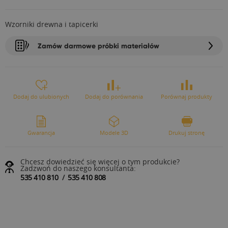
Wzorniki drewna i tapicerki
Zamów darmowe próbki materiałów
Dodaj do ulubionych
Dodaj do porównania
Porównaj produkty
Gwarancja
Modele 3D
Drukuj stronę
Chcesz dowiedzieć się więcej o tym produkcie?
Zadzwoń do naszego konsultanta:
535 410 810
/
535 410 808