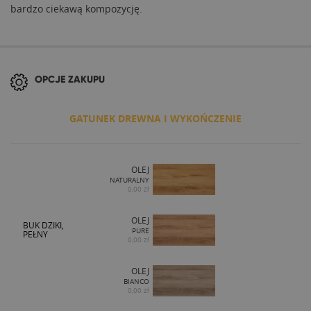
bardzo ciekawą kompozycję.
OPCJE ZAKUPU
GATUNEK DREWNA I WYKOŃCZENIE
OLEJ
NATURALNY
0,00 zł
OLEJ
BUK DZIKI,
PURE
PEŁNY
0,00 zł
OLEJ
BIANCO
0,00 zł