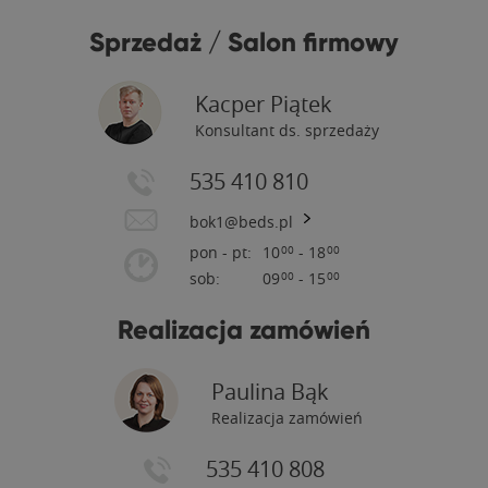
Sprzedaż / Salon firmowy
Kacper Piątek
Konsultant ds. sprzedaży
535 410 810
bok1@beds.pl
pon - pt:
10
- 18
00
00
sob:
09
- 15
00
00
Realizacja zamówień
Paulina Bąk
Realizacja zamówień
535 410 808