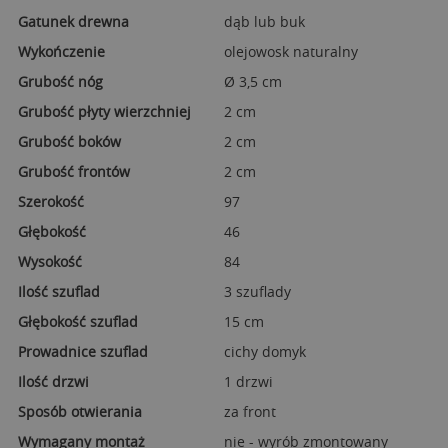
Gatunek drewna
dąb lub buk
Wykończenie
olejowosk naturalny
Grubość nóg
Ø 3,5 cm
Grubość płyty wierzchniej
2 cm
Grubość boków
2 cm
Grubość frontów
2 cm
Szerokość
97
Głębokość
46
Wysokość
84
Ilość szuflad
3 szuflady
Głębokość szuflad
15 cm
Prowadnice szuflad
cichy domyk
Ilość drzwi
1 drzwi
Sposób otwierania
za front
Wymagany montaż
nie - wyrób zmontowany