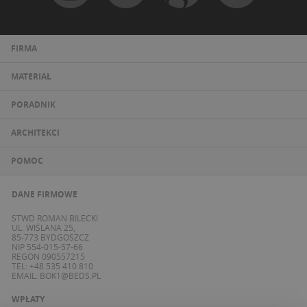
FIRMA
MATERIAŁ
PORADNIK
ARCHITEKCI
POMOC
DANE FIRMOWE
STWD ROMAN BILECKI
UL. WIŚLANA 25,
85-773 BYDGOSZCZ
NIP 554-015-57-66
REGON 090557215
TEL: +48 535 410 810
EMAIL:
BOK1@BEDS.PL
WPŁATY