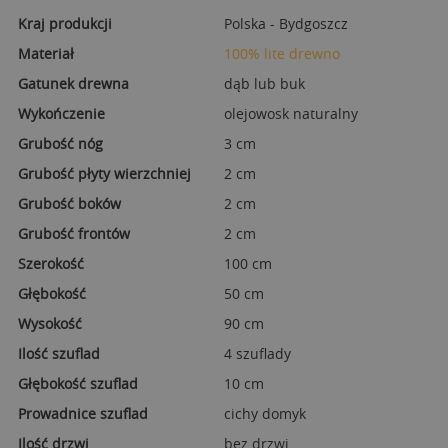
Kraj produkcji
Polska - Bydgoszcz
Materiał
100% lite drewno
Gatunek drewna
dąb lub buk
Wykończenie
olejowosk naturalny
Grubość nóg
3 cm
Grubość płyty wierzchniej
2 cm
Grubość boków
2 cm
Grubość frontów
2 cm
Szerokość
100 cm
Głębokość
50 cm
Wysokość
90 cm
Ilość szuflad
4 szuflady
Głębokość szuflad
10 cm
Prowadnice szuflad
cichy domyk
Ilość drzwi
bez drzwi