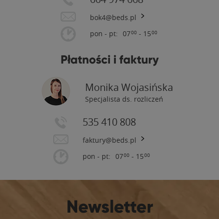
bok4@beds.pl
pon - pt:
07
- 15
00
00
Płatności i faktury
Monika Wojasińska
Specjalista ds. rozliczeń
535 410 808
faktury@beds.pl
pon - pt:
07
- 15
00
00
Newsletter