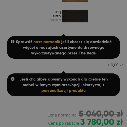
OLEJ
NERO
590,00 zł
Sprawdź
nasz poradnik
jeśli chcesz się dowiedzieć
więcej o rodzajach asortymentu drzewnego
wykorzystywanego przez The Beds
+
0,00
zł
Jeśli chciałbyś abyśmy wykonali dla Ciebie ten
mebel w innym wymiarze/opcji, skorzystaj z
personalizacji produktu
5 040,00 zł
Cena normalna:
3 780,00 zł
Cena po rabacie