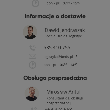
pon - pt:
07
- 15
00
00
Informacje o dostawie
Dawid Jendraszak
Specjalista ds. logistyki
535 410 755
logistyka@beds.pl
pon - pt:
06
- 14
00
00
Obsługa posprzedażna
Mirosław Antul
Konsultant ds. obsługi
posprzedażnej
664 974 668