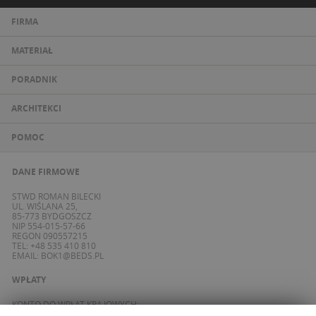
FIRMA
MATERIAŁ
PORADNIK
ARCHITEKCI
POMOC
DANE FIRMOWE
STWD ROMAN BILECKI
UL. WIŚLANA 25,
85-773 BYDGOSZCZ
NIP 554-015-57-66
REGON 090557215
TEL: +48 535 410 810
EMAIL:
BOK1@BEDS.PL
WPŁATY
KONTO DO WPŁAT KRAJOWYCH:
BANK ING