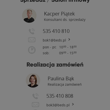
Kacper Piątek
Konsultant ds. sprzedaży
535 410 810
bok1@beds.pl
pon - pt:
10
- 18
00
00
sob:
09
- 15
00
00
Realizacja zamówień
Paulina Bąk
Realizacja zamówień
535 410 808
bok3@beds.pl