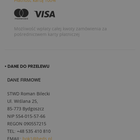
Płatność kartą 100%
Możliwość wpłaty całej kwoty zamówienia za
pośrednictwem karty płatniczej
• DANE DO PRZELEWU
DANE FIRMOWE
STWD Roman Bilecki
Ul. Wiślana 25,
85-773 Bydgoszcz
NIP 554-015-57-66
REGON 090557215
TEL: +48 535 410 810
EMAIL:
bok1@beds.pl