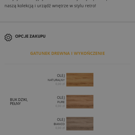
naszą kolekcją i urządź wnętrze w stylu retro!
OPCJE ZAKUPU
GATUNEK DREWNA I WYKOŃCZENIE
OLEJ
NATURALNY
0,00 zł
OLEJ
BUK DZIKI,
PURE
PEŁNY
0,00 zł
OLEJ
BIANCO
0,00 zł