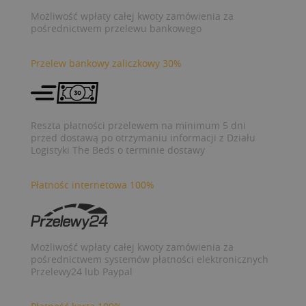
Możliwość wpłaty całej kwoty zamówienia za
pośrednictwem przelewu bankowego
Przelew bankowy zaliczkowy 30%
Reszta płatności przelewem na minimum 5 dni
przed dostawą po otrzymaniu informacji z Działu
Logistyki The Beds o terminie dostawy
Płatnośc internetowa 100%
Możliwość wpłaty całej kwoty zamówienia za
pośrednictwem systemów płatności elektronicznych
Przelewy24 lub Paypal