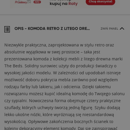
OPIS -
KOMODA RETRO Z LITEGO DREWNA
ZWIŃ PANEL
Niezwykle praktyczna, zaprojektowana w stylu retro oraz
absolutnie wyjątkowa w swej prostocie – taka jest
prezentowana komoda z kolekcji mebli z litego drewna marki
The Beds. Solidny surowiec użyty do produkcji świadczy o
wysokiej jakości modelu. W zależności od upodobań istnieje
możliwość doboru pokrycia mebla zarówno pod względem
rodzaju farby lub lakieru, jak i odcienia. Dzięki takiemu
rozwiązaniu możesz kupić idealną komodę do Twojego salonu
czy sypialni. Nowoczesna forma obejmuje cztery praktyczne
szuflady, których uchwyty tworzą jedną figurę. Szyku dodają
lekko ukośne nóżki, które wyróżniają się niestandardową
wysokością. Opływowe zakończenia bocznych ścianek to
kolejny dekoracyjny element komody. Daj się zainspirować