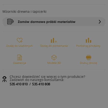
Wzorniki drewna i tapicerki
Zamów darmowe próbki materiałów
Dodaj do ulubionych
Dodaj do porównania
Porównaj produkty
Gwarancja
Modele 3D
Drukuj stronę
Chcesz dowiedzieć się więcej o tym produkcie?
Zadzwoń do naszego konsultanta:
535 410 810
/
535 410 808