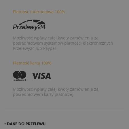
Płatnośc internetowa 100%
Możliwość wpłaty całej kwoty zamówienia za
pośrednictwem systemów płatności elektronicznych
Przelewy24 lub Paypal
Płatność kartą 100%
Możliwość wpłaty całej kwoty zamówienia za
pośrednictwem karty płatniczej
• DANE DO PRZELEWU