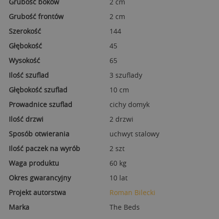
Grubość boków
2 cm
Grubość frontów
2 cm
Szerokość
144
Głębokość
45
Wysokość
65
Ilość szuflad
3 szuflady
Głębokość szuflad
10 cm
Prowadnice szuflad
cichy domyk
Ilość drzwi
2 drzwi
Sposób otwierania
uchwyt stalowy
Ilość paczek na wyrób
2 szt
Waga produktu
60 kg
Okres gwarancyjny
10 lat
Projekt autorstwa
Roman Bilecki
Marka
The Beds