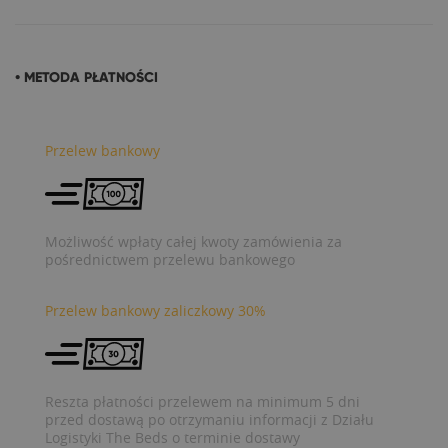
• METODA PŁATNOŚCI
Przelew bankowy
Możliwość wpłaty całej kwoty zamówienia za
pośrednictwem przelewu bankowego
Przelew bankowy zaliczkowy 30%
Reszta płatności przelewem na minimum 5 dni
przed dostawą po otrzymaniu informacji z Działu
Logistyki The Beds o terminie dostawy