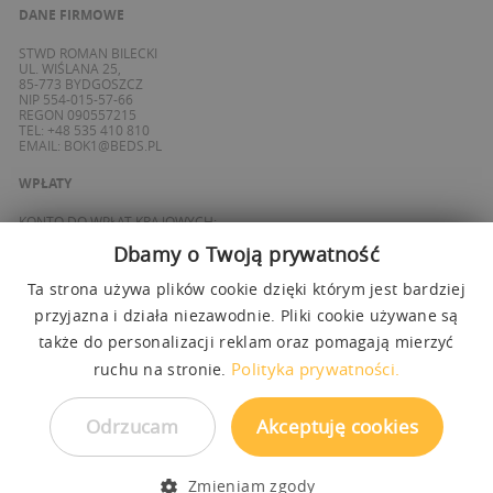
DANE FIRMOWE
STWD ROMAN BILECKI
UL. WIŚLANA 25,
85-773 BYDGOSZCZ
NIP 554-015-57-66
REGON 090557215
TEL: +48 535 410 810
EMAIL:
BOK1@BEDS.PL
WPŁATY
KONTO DO WPŁAT KRAJOWYCH:
BANK ING
Dbamy o Twoją prywatność
69 1050 1139 1000 0090 8355 0765
KONTO DO WPŁAT SPOZA POLSKI / FOREIGN PAYMENTS:
BANK ING
Ta strona używa plików cookie dzięki którym jest bardziej
PL 27 1050 1139 1000 0090 8358 3337
przyjazna i działa niezawodnie. Pliki cookie używane są
SWIFT: INGBPLPW
także do personalizacji reklam oraz pomagają mierzyć
OBSŁUGUJEMY PŁATNOŚCI
Polityka prywatności.
ruchu na stronie.
Odrzucam
Akceptuję cookies
Zmieniam zgody