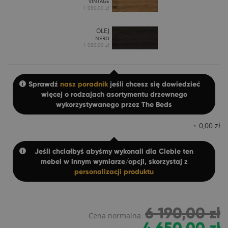
VINTAGE
1 080,00 zł
OLEJ
NERO
1 080,00 zł
Sprawdź
nasz poradnik
jeśli chcesz się dowiedzieć
więcej o rodzajach asortymentu drzewnego
wykorzystywanego przez The Beds
+
0,00
zł
Jeśli chciałbyś abyśmy wykonali dla Ciebie ten
mebel w innym wymiarze/opcji, skorzystaj z
personalizacji produktu
6 190,00 zł
Cena normalna: