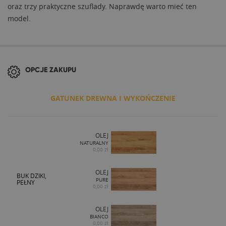
oraz trzy praktyczne szuflady. Naprawdę warto mieć ten
model.
OPCJE ZAKUPU
GATUNEK DREWNA I WYKOŃCZENIE
OLEJ
NATURALNY
0,00 zł
OLEJ
BUK DZIKI,
PURE
PEŁNY
0,00 zł
OLEJ
BIANCO
0,00 zł