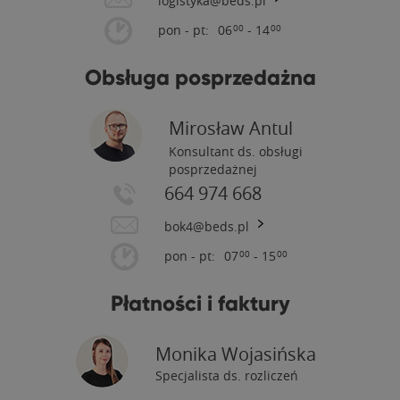
logistyka@beds.pl
pon - pt:
06
- 14
00
00
Obsługa posprzedażna
Mirosław Antul
Konsultant ds. obsługi
posprzedażnej
664 974 668
bok4@beds.pl
pon - pt:
07
- 15
00
00
Płatności i faktury
Monika Wojasińska
Specjalista ds. rozliczeń