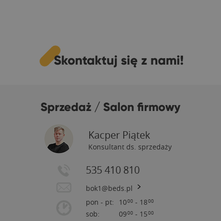
Skontaktuj się z nami!
Sprzedaż / Salon firmowy
Kacper Piątek
Konsultant ds. sprzedaży
535 410 810
bok1@beds.pl
pon - pt:
10
- 18
00
00
sob:
09
- 15
00
00