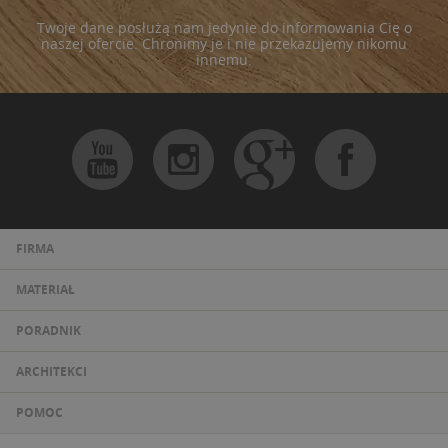
Twoje dane posłużą nam jedynie do informowania Cię o
naszej ofercie. Chronimy je i nie przekazujemy nikomu
innemu.
FIRMA
MATERIAŁ
PORADNIK
ARCHITEKCI
POMOC