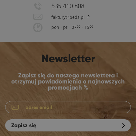
535 410 808
faktury@beds.pl
pon - pt:
07
- 15
00
00
Newsletter
Zapisz się do naszego newslettera i
otrzymuj powiadomienia o najnowszych
promocjach %
Zapisz się