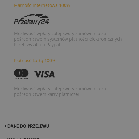
Płatnośc internetowa 100%
Możliwość wpłaty całej kwoty zamówienia za
pośrednictwem systemów płatności elektronicznych
Przelewy24 lub Paypal
Płatność kartą 100%
Możliwość wpłaty całej kwoty zamówienia za
pośrednictwem karty płatniczej
• DANE DO PRZELEWU