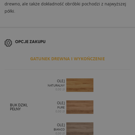
drewno, ale także dokładność obróbki pochodzi z najwyższej
półki.
OPCJE ZAKUPU
GATUNEK DREWNA I WYKOŃCZENIE
OLEJ
NATURALNY
0,00 zł
OLEJ
BUK DZIKI,
PURE
PEŁNY
0,00 zł
OLEJ
BIANCO
0,00 zł