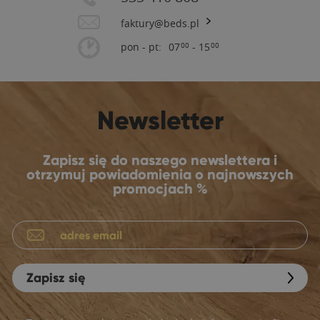
faktury@beds.pl
pon - pt:
07
- 15
00
00
Newsletter
Zapisz się do naszego newslettera i
otrzymuj powiadomienia o najnowszych
promocjach %
Zapisz się