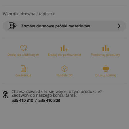
Wzorniki drewna i tapicerki
Zamów darmowe próbki materiałów
Dodaj do ulubionych
Dodaj do porównania
Porównaj produkty
Gwarancja
Modele 3D
Drukuj stronę
Chcesz dowiedzieć się więcej o tym produkcie?
Zadzwoń do naszego konsultanta:
535 410 810
/
535 410 808