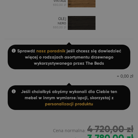
VINTAGE
680,00 zł
OLEJ
NERO
680,00 zł
Sprawdź
nasz poradnik
jeśli chcesz się dowiedzieć
więcej o rodzajach asortymentu drzewnego
wykorzystywanego przez The Beds
+
0,00
zł
Jeśli chciałbyś abyśmy wykonali dla Ciebie ten
mebel w innym wymiarze/opcji, skorzystaj z
personalizacji produktu
4 720,00 zł
Cena normalna: