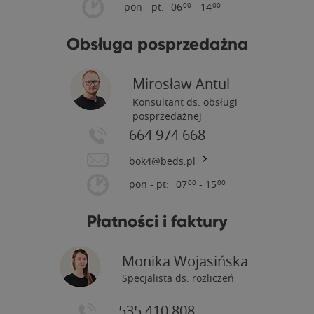
pon - pt:
06
- 14
00
00
Obsługa posprzedażna
Mirosław Antul
Konsultant ds. obsługi
posprzedażnej
664 974 668
bok4@beds.pl
pon - pt:
07
- 15
00
00
Płatności i faktury
Monika Wojasińska
Specjalista ds. rozliczeń
535 410 808