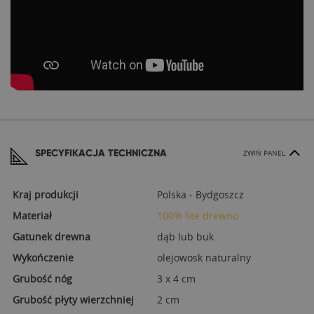
SPECYFIKACJA TECHNICZNA
ZWIŃ PANEL
Kraj produkcji
Polska - Bydgoszcz
Materiał
100% lite drewno
Gatunek drewna
dąb lub buk
Wykończenie
olejowosk naturalny
Grubość nóg
3 x 4 cm
Grubość płyty wierzchniej
2 cm