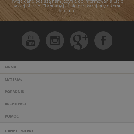
Twoje dane posłużą nam jedynie do informowania Cię o
naszej ofercie. Chronimy je i nie przekazujemy nikomu
innemu.
FIRMA
MATERIAŁ
PORADNIK
ARCHITEKCI
POMOC
DANE FIRMOWE