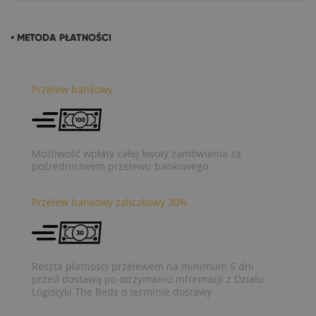
• METODA PŁATNOŚCI
Przelew bankowy
Możliwość wpłaty całej kwoty zamówienia za
pośrednictwem przelewu bankowego
Przelew bankowy zaliczkowy 30%
Reszta płatności przelewem na minimum 5 dni
przed dostawą po otrzymaniu informacji z Działu
Logistyki The Beds o terminie dostawy