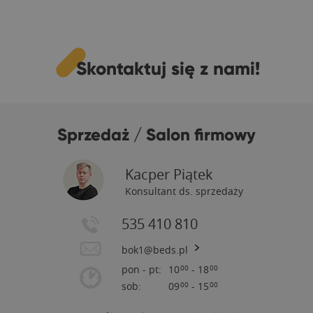
Skontaktuj się z nami!
Sprzedaż / Salon firmowy
Kacper Piątek
Konsultant ds. sprzedaży
535 410 810
bok1@beds.pl
pon - pt:
10
- 18
00
00
sob:
09
- 15
00
00