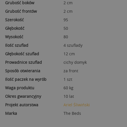
Grubość boków
2 cm
Grubość frontów
2 cm
Szerokość
95
Głębokość
50
Wysokość
80
Ilość szuflad
4 szuflady
Głębokość szuflad
12 cm
Prowadnice szuflad
cichy domyk
Sposób otwierania
za front
Ilość paczek na wyrób
1 szt
Waga produktu
60 kg
Okres gwarancyjny
10 lat
Projekt autorstwa
Ariel Śliwiński
Marka
The Beds