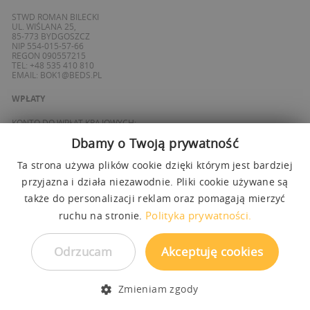
STWD ROMAN BILECKI
UL. WIŚLANA 25,
85-773 BYDGOSZCZ
NIP 554-015-57-66
REGON 090557215
TEL: +48 535 410 810
EMAIL:
BOK1@BEDS.PL
WPŁATY
KONTO DO WPŁAT KRAJOWYCH:
BANK ING
Dbamy o Twoją prywatność
69 1050 1139 1000 0090 8355 0765
KONTO DO WPŁAT SPOZA POLSKI / FOREIGN PAYMENTS:
BANK ING
Ta strona używa plików cookie dzięki którym jest bardziej
PL 27 1050 1139 1000 0090 8358 3337
przyjazna i działa niezawodnie. Pliki cookie używane są
SWIFT: INGBPLPW
także do personalizacji reklam oraz pomagają mierzyć
OBSŁUGUJEMY PŁATNOŚCI
Polityka prywatności.
ruchu na stronie.
Odrzucam
Akceptuję cookies
Zmieniam zgody