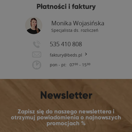
Płatności i faktury
Monika Wojasińska
Specjalista ds. rozliczeń
535 410 808
faktury@beds.pl
pon - pt:
07
- 15
00
00
Newsletter
Zapisz się do naszego newslettera i
otrzymuj powiadomienia o najnowszych
promocjach %