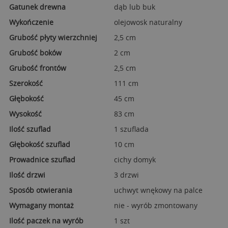
Gatunek drewna
dąb lub buk
Wykończenie
olejowosk naturalny
Grubość płyty wierzchniej
2,5 cm
Grubość boków
2 cm
Grubość frontów
2,5 cm
Szerokość
111 cm
Głębokość
45 cm
Wysokość
83 cm
Ilość szuflad
1 szuflada
Głębokość szuflad
10 cm
Prowadnice szuflad
cichy domyk
Ilość drzwi
3 drzwi
Sposób otwierania
uchwyt wnękowy na palce
Wymagany montaż
nie - wyrób zmontowany
Ilość paczek na wyrób
1 szt