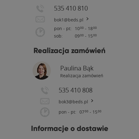
535 410 810
bok1@beds.pl
pon - pt:
10
- 18
00
00
sob:
09
- 15
00
00
Realizacja zamówień
Paulina Bąk
Realizacja zamówień
535 410 808
bok3@beds.pl
pon - pt:
07
- 15
00
00
Informacje o dostawie