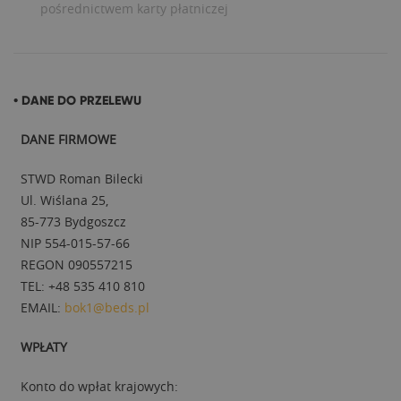
pośrednictwem karty płatniczej
• DANE DO PRZELEWU
DANE FIRMOWE
STWD Roman Bilecki
Ul. Wiślana 25,
85-773 Bydgoszcz
NIP 554-015-57-66
REGON 090557215
TEL: +48 535 410 810
EMAIL:
bok1@beds.pl
WPŁATY
Konto do wpłat krajowych: