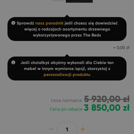
700,00 zł
Sprawdź
nasz poradnik
jeśli chcesz się dowiedzieć
więcej o rodzajach asortymentu drzewnego
wykorzystywanego przez The Beds
+
0,00
zł
Jeśli chciałbyś abyśmy wykonali dla Ciebie ten
mebel w innym wymiarze/opcji, skorzystaj z
personalizacji produktu
5 920,00 zł
Cena normalna:
3 850,00 zł
Cena po rabacie