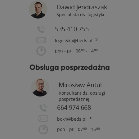
Dawid Jendraszak
Specjalista ds. logistyki
535 410 755
logistyka@beds.pl
pon - pt:
06
- 14
00
00
Obsługa posprzedażna
Mirosław Antul
Konsultant ds. obsługi
posprzedażnej
664 974 668
bok4@beds.pl
pon - pt:
07
- 15
00
00