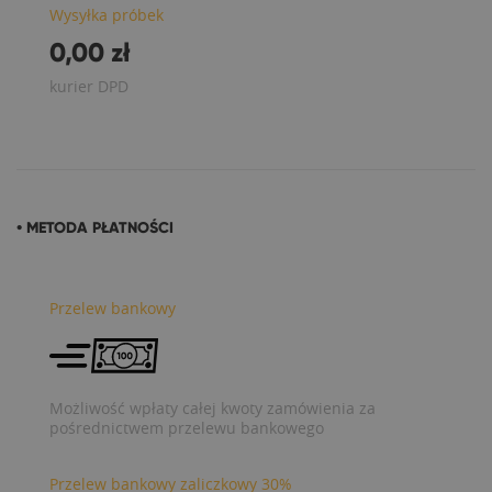
Wysyłka próbek
0,00 zł
kurier DPD
• METODA PŁATNOŚCI
Przelew bankowy
Możliwość wpłaty całej kwoty zamówienia za
pośrednictwem przelewu bankowego
Przelew bankowy zaliczkowy 30%