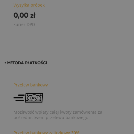
Wysyłka próbek
0,00 zł
kurier DPD
• METODA PŁATNOŚCI
Przelew bankowy
Możliwość wpłaty całej kwoty zamówienia za
pośrednictwem przelewu bankowego
Przelew bankowy zaliczkowy 30%