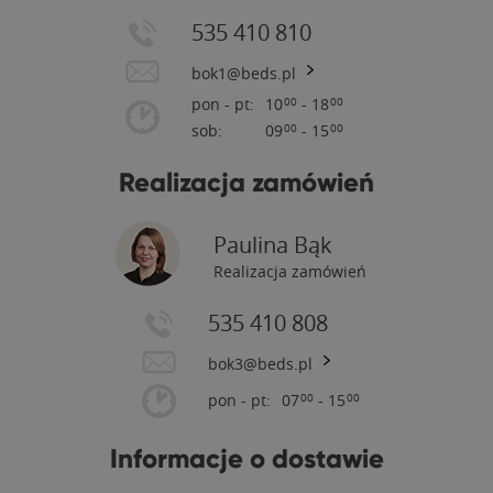
535 410 810
bok1@beds.pl
pon - pt:
10
- 18
00
00
sob:
09
- 15
00
00
Realizacja zamówień
Paulina Bąk
Realizacja zamówień
535 410 808
bok3@beds.pl
pon - pt:
07
- 15
00
00
Informacje o dostawie