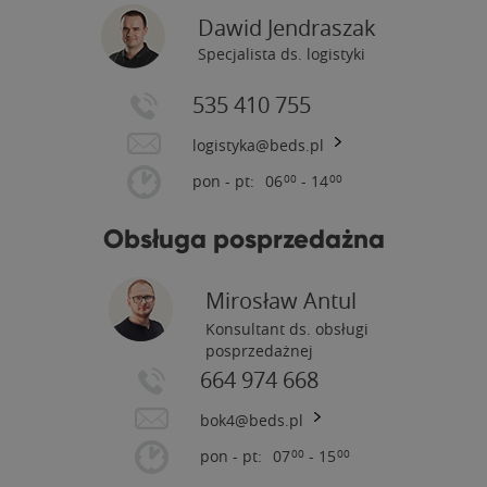
Dawid Jendraszak
Specjalista ds. logistyki
535 410 755
logistyka@beds.pl
pon - pt:
06
- 14
00
00
Obsługa posprzedażna
Mirosław Antul
Konsultant ds. obsługi
posprzedażnej
664 974 668
bok4@beds.pl
pon - pt:
07
- 15
00
00