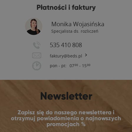
Płatności i faktury
Monika Wojasińska
Specjalista ds. rozliczeń
535 410 808
faktury@beds.pl
pon - pt:
07
- 15
00
00
Newsletter
Zapisz się do naszego newslettera i
otrzymuj powiadomienia o najnowszych
promocjach %