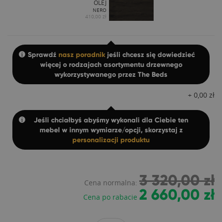
OLEJ
NERO
410,00 zł
Sprawdź
nasz poradnik
jeśli chcesz się dowiedzieć
więcej o rodzajach asortymentu drzewnego
wykorzystywanego przez The Beds
+
0,00
zł
Jeśli chciałbyś abyśmy wykonali dla Ciebie ten
mebel w innym wymiarze/opcji, skorzystaj z
personalizacji produktu
3 320,00 zł
Cena normalna:
2 660,00 zł
Cena po rabacie