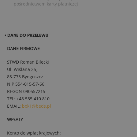
pośrednictwem karty płatniczej
• DANE DO PRZELEWU
DANE FIRMOWE
STWD Roman Bilecki
Ul. Wiślana 25,
85-773 Bydgoszcz
NIP 554-015-57-66
REGON 090557215
TEL: +48 535 410 810
EMAIL:
bok1@beds.pl
WPŁATY
Konto do wpłat krajowych: