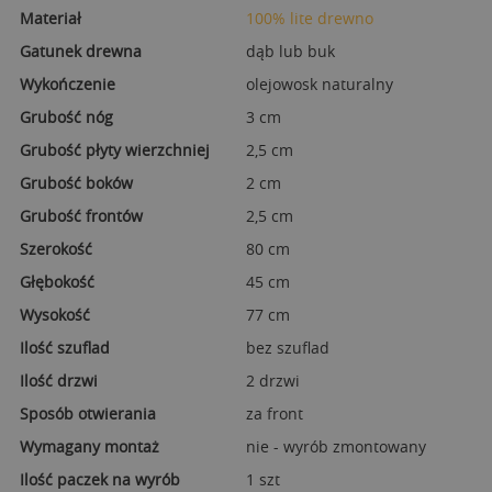
Materiał
100% lite drewno
Gatunek drewna
dąb lub buk
Wykończenie
olejowosk naturalny
Grubość nóg
3 cm
Grubość płyty wierzchniej
2,5 cm
Grubość boków
2 cm
Grubość frontów
2,5 cm
Szerokość
80 cm
Głębokość
45 cm
Wysokość
77 cm
Ilość szuflad
bez szuflad
Ilość drzwi
2 drzwi
Sposób otwierania
za front
Wymagany montaż
nie - wyrób zmontowany
Ilość paczek na wyrób
1 szt