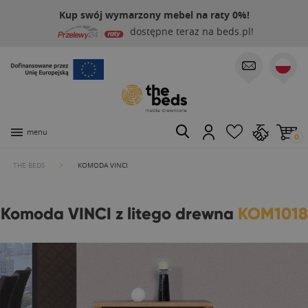
Kup swój wymarzony mebel na raty 0%!
dostępne teraz na beds.pl!
menu
0
THE BEDS
KOMODA VINCI
Komoda VINCI z litego drewna
KOM1018