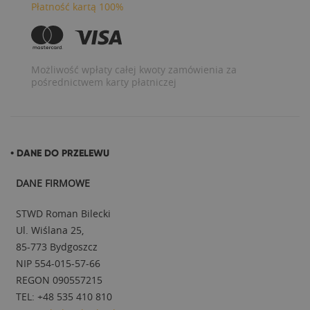
Płatność kartą 100%
Możliwość wpłaty całej kwoty zamówienia za
pośrednictwem karty płatniczej
• DANE DO PRZELEWU
DANE FIRMOWE
STWD Roman Bilecki
Ul. Wiślana 25,
85-773 Bydgoszcz
NIP 554-015-57-66
REGON 090557215
TEL: +48 535 410 810