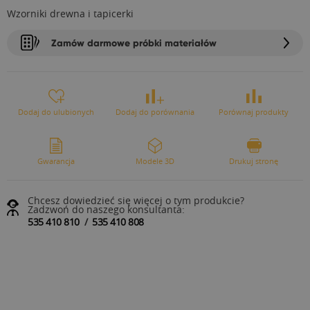
Wzorniki drewna i tapicerki
Zamów darmowe próbki materiałów
Dodaj do ulubionych
Dodaj do porównania
Porównaj produkty
Gwarancja
Modele 3D
Drukuj stronę
Chcesz dowiedzieć się więcej o tym produkcie?
Zadzwoń do naszego konsultanta:
535 410 810
/
535 410 808