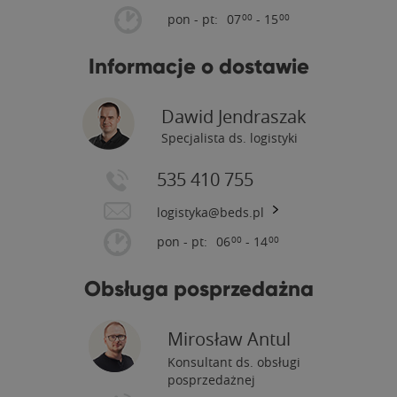
pon - pt:
07
- 15
00
00
Informacje o dostawie
Dawid Jendraszak
Specjalista ds. logistyki
535 410 755
logistyka@beds.pl
pon - pt:
06
- 14
00
00
Obsługa posprzedażna
Mirosław Antul
Konsultant ds. obsługi
posprzedażnej