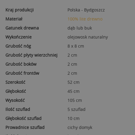
Kraj produkcji
Polska - Bydgoszcz
Materiał
100% lite drewno
Gatunek drewna
dąb lub buk
Wykończenie
olejowosk naturalny
Grubość nóg
8 x 8 cm
Grubość płyty wierzchniej
2 cm
Grubość boków
2 cm
Grubość frontów
2 cm
Szerokość
52 cm
Głębokość
45 cm
Wysokość
105 cm
Ilość szuflad
5 szuflad
Głębokość szuflad
10 cm
Prowadnice szuflad
cichy domyk