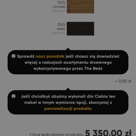
OLEJ
VINTAGE
480,00 zł
OLEJ
NERO
480,00 zł
Sprawdź
nasz poradnik
jeśli chcesz się dowiedzieć
więcej o rodzajach asortymentu drzewnego
wykorzystywanego przez The Beds
+
0,00
zł
Jeśli chciałbyś abyśmy wykonali dla Ciebie ten
mebel w innym wymiarze/opcji, skorzystaj z
personalizacji produktu
5 350,00 zł
Cena wybranego produktu