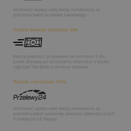
Możliwość wpłaty całej kwoty zamówienia za
pośrednictwem przelewu bankowego
Przelew bankowy zaliczkowy 30%
Reszta płatności przelewem na minimum 5 dni
przed dostawą po otrzymaniu informacji z Działu
Logistyki The Beds o terminie dostawy
Płatnośc internetowa 100%
Możliwość wpłaty całej kwoty zamówienia za
pośrednictwem systemów płatności elektronicznych
Przelewy24 lub Paypal