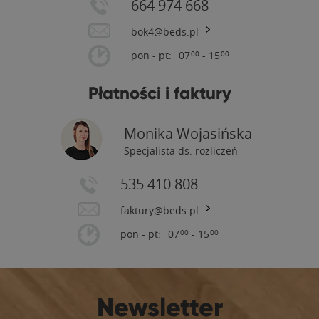
664 974 668
bok4@beds.pl
pon - pt:
07
- 15
00
00
Płatności i faktury
Monika Wojasińska
Specjalista ds. rozliczeń
535 410 808
faktury@beds.pl
pon - pt:
07
- 15
00
00
Newsletter