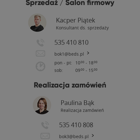
Sprzedaż / Salon firmowy
Kacper Piątek
Konsultant ds. sprzedaży
535 410 810
bok1@beds.pl
pon - pt:
10
- 18
00
00
sob:
09
- 15
00
00
Realizacja zamówień
Paulina Bąk
Realizacja zamówień
535 410 808
bok3@beds.pl