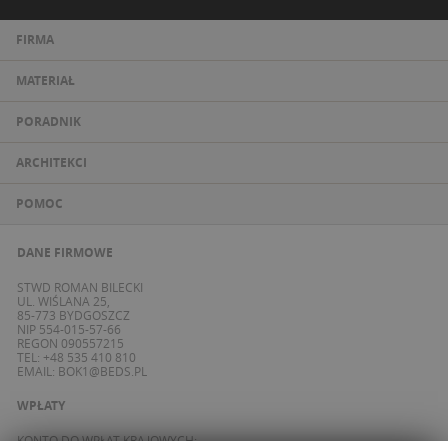
FIRMA
MATERIAŁ
PORADNIK
ARCHITEKCI
POMOC
DANE FIRMOWE
STWD ROMAN BILECKI
UL. WIŚLANA 25,
85-773 BYDGOSZCZ
NIP 554-015-57-66
REGON 090557215
TEL: +48 535 410 810
EMAIL:
BOK1@BEDS.PL
WPŁATY
KONTO DO WPŁAT KRAJOWYCH: