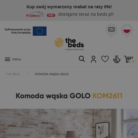
Kup swój wymarzony mebel na raty 0%!
dostępne teraz na beds.pl!
menu
0
THE BEDS
KOMODA WĄSKA GOLO
Komoda wąska GOLO
KOM2611