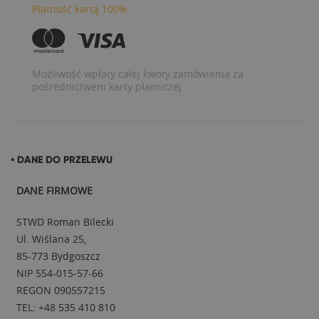
Płatność kartą 100%
Możliwość wpłaty całej kwoty zamówienia za
pośrednictwem karty płatniczej
• DANE DO PRZELEWU
DANE FIRMOWE
STWD Roman Bilecki
Ul. Wiślana 25,
85-773 Bydgoszcz
NIP 554-015-57-66
REGON 090557215
TEL: +48 535 410 810