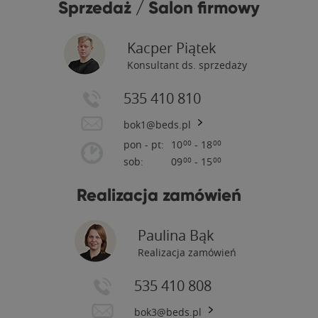
Sprzedaż / Salon firmowy
Kacper Piątek
Konsultant ds. sprzedaży
535 410 810
bok1@beds.pl
pon - pt:
10
- 18
00
00
sob:
09
- 15
00
00
Realizacja zamówień
Paulina Bąk
Realizacja zamówień
535 410 808
bok3@beds.pl