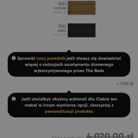
OLEJ
VINTAGE
410,00 zł
OLEJ
NERO
410,00 zł
Sprawdź
nasz poradnik
jeśli chcesz się dowiedzieć
więcej o rodzajach asortymentu drzewnego
wykorzystywanego przez The Beds
+
0,00
zł
Jeśli chciałbyś abyśmy wykonali dla Ciebie ten
mebel w innym wymiarze/opcji, skorzystaj z
personalizacji produktu
4 020,00 zł
Cena normalna: