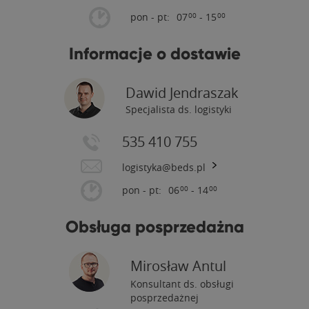
pon - pt:
07
- 15
00
00
Informacje o dostawie
Dawid Jendraszak
Specjalista ds. logistyki
535 410 755
logistyka@beds.pl
pon - pt:
06
- 14
00
00
Obsługa posprzedażna
Mirosław Antul
Konsultant ds. obsługi
posprzedażnej