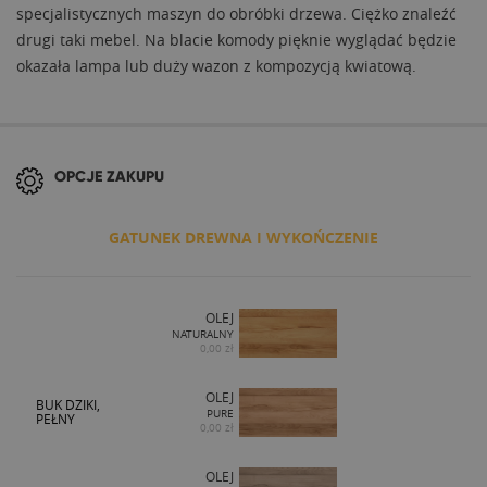
specjalistycznych maszyn do obróbki drzewa. Ciężko znaleźć
drugi taki mebel. Na blacie komody pięknie wyglądać będzie
okazała lampa lub duży wazon z kompozycją kwiatową.
OPCJE ZAKUPU
GATUNEK DREWNA I WYKOŃCZENIE
OLEJ
NATURALNY
0,00 zł
OLEJ
BUK DZIKI,
PURE
PEŁNY
0,00 zł
OLEJ