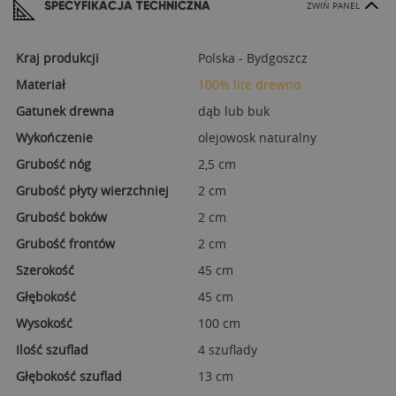
SPECYFIKACJA TECHNICZNA
ZWIŃ PANEL
Kraj produkcji
Polska - Bydgoszcz
Materiał
100% lite drewno
Gatunek drewna
dąb lub buk
Wykończenie
olejowosk naturalny
Grubość nóg
2,5 cm
Grubość płyty wierzchniej
2 cm
Grubość boków
2 cm
Grubość frontów
2 cm
Szerokość
45 cm
Głębokość
45 cm
Wysokość
100 cm
Ilość szuflad
4 szuflady
Głębokość szuflad
13 cm