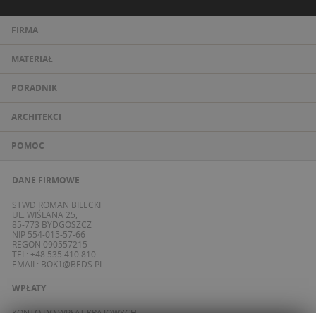
FIRMA
MATERIAŁ
PORADNIK
ARCHITEKCI
POMOC
DANE FIRMOWE
STWD ROMAN BILECKI
UL. WIŚLANA 25,
85-773 BYDGOSZCZ
NIP 554-015-57-66
REGON 090557215
TEL: +48 535 410 810
EMAIL:
BOK1@BEDS.PL
WPŁATY
KONTO DO WPŁAT KRAJOWYCH: