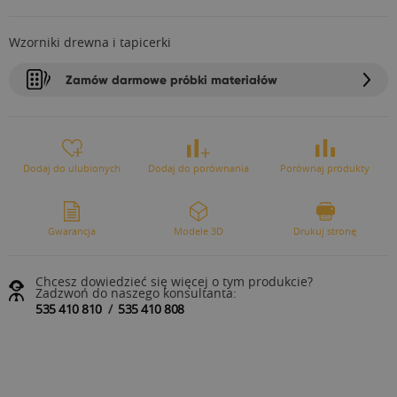
Wzorniki drewna i tapicerki
Zamów darmowe próbki materiałów
Dodaj do ulubionych
Dodaj do porównania
Porównaj produkty
Gwarancja
Modele 3D
Drukuj stronę
Chcesz dowiedzieć się więcej o tym produkcie?
Zadzwoń do naszego konsultanta:
535 410 810
/
535 410 808