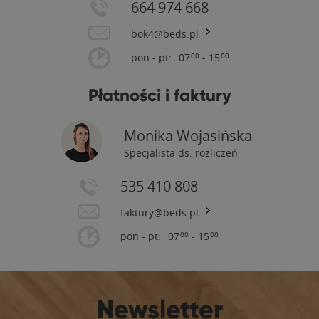
664 974 668
bok4@beds.pl
pon - pt:
07
- 15
00
00
Płatności i faktury
Monika Wojasińska
Specjalista ds. rozliczeń
535 410 808
faktury@beds.pl
pon - pt:
07
- 15
00
00
Newsletter