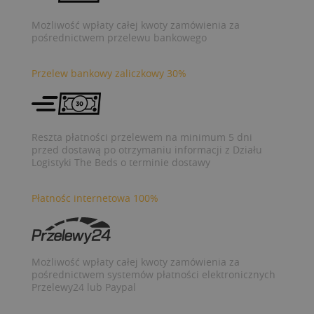
Możliwość wpłaty całej kwoty zamówienia za
pośrednictwem przelewu bankowego
Przelew bankowy zaliczkowy 30%
Reszta płatności przelewem na minimum 5 dni
przed dostawą po otrzymaniu informacji z Działu
Logistyki The Beds o terminie dostawy
Płatnośc internetowa 100%
Możliwość wpłaty całej kwoty zamówienia za
pośrednictwem systemów płatności elektronicznych
Przelewy24 lub Paypal