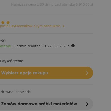
Najniższa cena z 30 dni przed obniżką
5 910,00 zł
pinie użytkowników o tym produkcie
ość:
wienie
|
Termin realizacji:
15-20.09.2026r.
i wykończenie
Wybierz opcje zakupu
 drewna i tapicerki
Zamów darmowe próbki materiałów