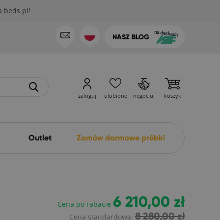
 beds.pl!
NASZ BLOG
zaloguj
ulubione
negocjuj
koszyk
Outlet
Zamów darmowe próbki
6 210,00 zł
Cena po rabacie
8 280,00 zł
Cena standardowa: