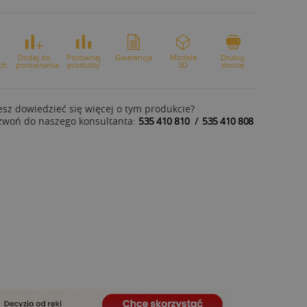
o
Dodaj do
Porównaj
Gwarancja
Modele
Drukuj
ch
porównania
produkty
3D
stronę
sz dowiedzieć się więcej o tym produkcie?
zwoń do naszego konsultanta:
535 410 810
/
535 410 808