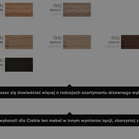
EJ
OLEJ
RE
BIANCO
 zł
0,00 zł
EJ
OLEJ
OLEJ
RE
BIANCO
CHOCO
 zł
1 400,00 zł
1 400,00 zł
EJ
RO
 zł
hcesz się dowiedzieć więcej o rodzajach asortymentu drzewnego w
wykonali dla Ciebie ten mebel w innym wymiarze/opcji, skorzystaj 