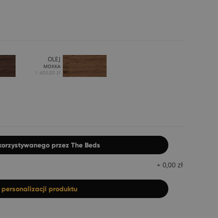
OLEJ
MOKKA
1 400,00 zł
ykorzystywanego przez The Beds
+
0,00
zł
z
personalizacji produktu