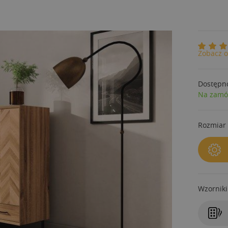
Zobacz o
Dostępn
Na zamó
Rozmiar 
Wzorniki