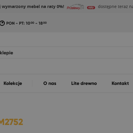
j wymarzony mebel na raty 0%!
dostępne teraz na
PON - PT: 10
- 18
00
00
Kolekcje
O nas
Lite drewno
Kontakt
M2752