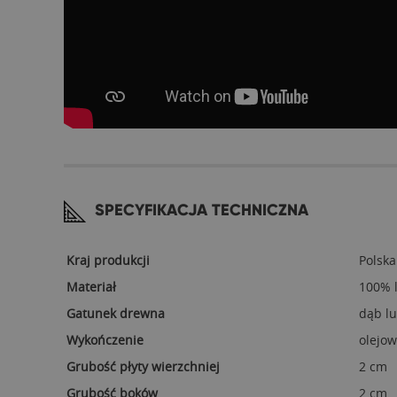
SPECYFIKACJA TECHNICZNA
Kraj produkcji
Polska
Materiał
100% l
Gatunek drewna
dąb l
Wykończenie
olejow
Grubość płyty wierzchniej
2 cm
Grubość boków
2 cm