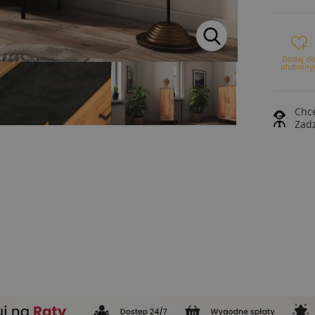
Dodaj d
ulubiony
Chce
Zad