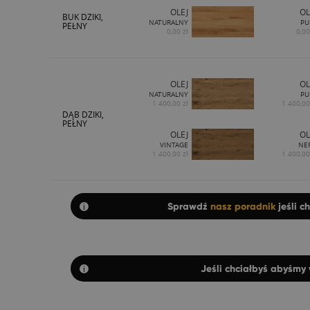
OLEJ
OL
BUK DZIKI,
NATURALNY
PU
PEŁNY
0,00 zł
0,00
OLEJ
OL
NATURALNY
PU
1 400,00 zł
1 400,00
DĄB DZIKI,
PEŁNY
OLEJ
OL
VINTAGE
NE
1 400,00 zł
1 400,00
Sprawdź
nasz poradnik
jeśli c
Jeśli chciałbyś abyśmy 