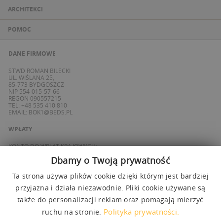
ARCHITEKCI
POMOC
DANE FIRMOWE
STWD ROMAN BILECKI
UL. WIŚLANA 25,
85-773 BYDGOSZCZ
NIP 554-015-57-66
REGON 090557215
TEL: +48 535 410 810
EMAIL:
BOK1@BEDS.PL
WPŁATY
KONTO DO WPŁAT KRAJOWYCH:
BANK ING
Dbamy o Twoją prywatność
69 1050 1139 1000 0090 8355 0765
KONTO DO WPŁAT SPOZA POLSKI / FOREIGN PAYMENTS:
BANK ING
Ta strona używa plików cookie dzięki którym jest bardziej
PL 27 1050 1139 1000 0090 8358 3337
przyjazna i działa niezawodnie. Pliki cookie używane są
SWIFT: INGBPLPW
także do personalizacji reklam oraz pomagają mierzyć
OBSŁUGUJEMY PŁATNOŚCI
Polityka prywatności.
ruchu na stronie.