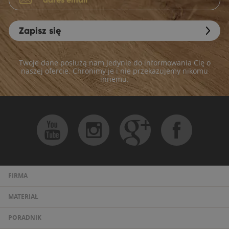
Zapisz się
Twoje dane posłużą nam jedynie do informowania Cię o
naszej ofercie. Chronimy je i nie przekazujemy nikomu
innemu.
FIRMA
MATERIAŁ
PORADNIK