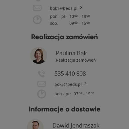
bok1@beds.pl
pon - pt:
10
- 18
00
00
sob:
09
- 15
00
00
Realizacja zamówień
Paulina Bąk
Realizacja zamówień
535 410 808
bok3@beds.pl
pon - pt:
07
- 15
00
00
Informacje o dostawie
Dawid Jendraszak