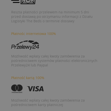
Reszta płatności przelewem na minimum 5 dni
przed dostawą po otrzymaniu informacji z Działu
Logistyki The Beds o terminie dostawy
Płatnośc internetowa 100%
Możliwość wpłaty całej kwoty zamówienia za
pośrednictwem systemów płatności elektronicznych
Przelewy24 lub Paypal
Płatność kartą 100%
Możliwość wpłaty całej kwoty zamówienia za
pośrednictwem karty płatniczej