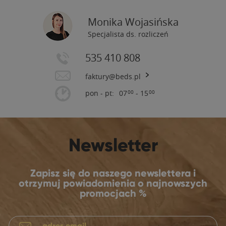
Monika Wojasińska
Specjalista ds. rozliczeń
535 410 808
faktury@beds.pl
pon - pt:
07
- 15
00
00
Newsletter
Zapisz się do naszego newslettera i
otrzymuj powiadomienia o najnowszych
promocjach %