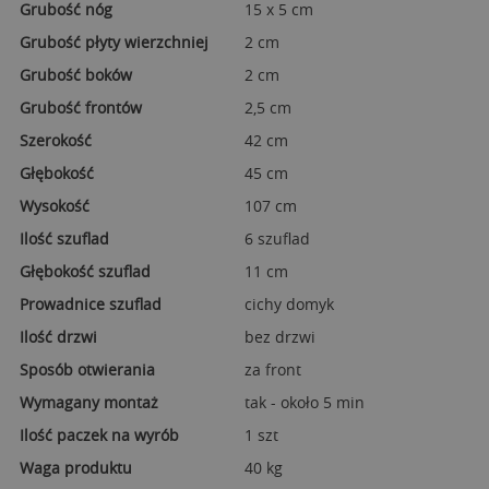
Grubość nóg
15 x 5 cm
Grubość płyty wierzchniej
2 cm
Grubość boków
2 cm
Grubość frontów
2,5 cm
Szerokość
42 cm
Głębokość
45 cm
Wysokość
107 cm
Ilość szuflad
6 szuflad
Głębokość szuflad
11 cm
Prowadnice szuflad
cichy domyk
Ilość drzwi
bez drzwi
Sposób otwierania
za front
Wymagany montaż
tak - około 5 min
Ilość paczek na wyrób
1 szt
Waga produktu
40 kg