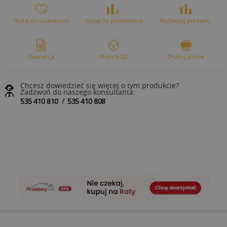
Dodaj do ulubionych
Dodaj do porównania
Porównaj produkty
Gwarancja
Modele 3D
Drukuj stronę
Chcesz dowiedzieć się więcej o tym produkcie?
Zadzwoń do naszego konsultanta:
535 410 810
/
535 410 808