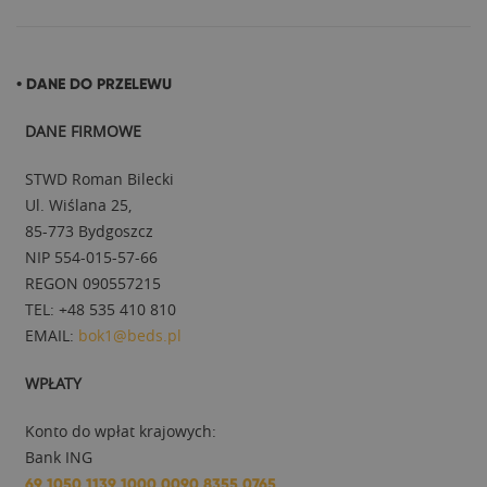
• DANE DO PRZELEWU
DANE FIRMOWE
STWD Roman Bilecki
Ul. Wiślana 25,
85-773 Bydgoszcz
NIP 554-015-57-66
REGON 090557215
TEL: +48 535 410 810
EMAIL:
bok1@beds.pl
WPŁATY
Konto do wpłat krajowych:
Bank ING
69 1050 1139 1000 0090 8355 0765