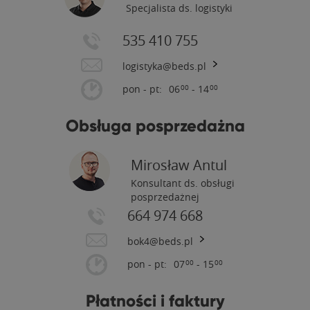
Specjalista ds. logistyki
535 410 755
logistyka@beds.pl
pon - pt:
06
- 14
00
00
Obsługa posprzedażna
Mirosław Antul
Konsultant ds. obsługi
posprzedażnej
664 974 668
bok4@beds.pl
pon - pt:
07
- 15
00
00
Płatności i faktury