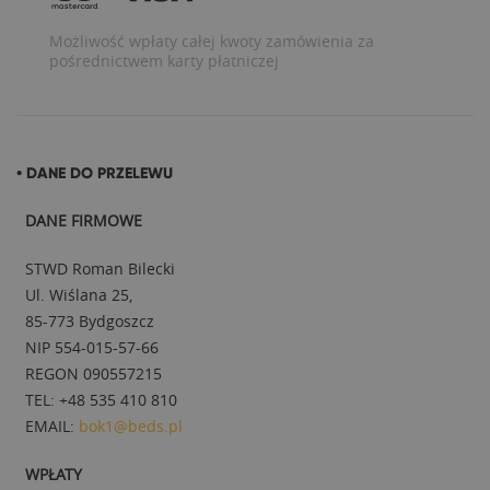
Możliwość wpłaty całej kwoty zamówienia za
pośrednictwem karty płatniczej
• DANE DO PRZELEWU
DANE FIRMOWE
STWD Roman Bilecki
Ul. Wiślana 25,
85-773 Bydgoszcz
NIP 554-015-57-66
REGON 090557215
TEL: +48 535 410 810
EMAIL:
bok1@beds.pl
WPŁATY