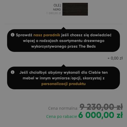
OLEJ
NERO
1 080,00 zł
Sprawdź
nasz poradnik
jeśli chcesz się dowiedzieć
więcej o rodzajach asortymentu drzewnego
wykorzystywanego przez The Beds
+
0,00
zł
Jeśli chciałbyś abyśmy wykonali dla Ciebie ten
mebel w innym wymiarze/opcji, skorzystaj z
personalizacji produktu
9 230,00 zł
Cena normalna:
6 000,00 zł
Cena po rabacie