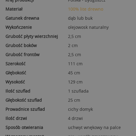
Materiał
100% lite drewno
Gatunek drewna
dąb lub buk
Wykończenie
olejowosk naturalny
Grubość płyty wierzchniej
2,5 cm
Grubość boków
2 cm
Grubość frontów
2,5 cm
Szerokość
111 cm
Głębokość
45 cm
Wysokość
129 cm
Ilość szuflad
1 szuflada
Głębokość szuflad
25 cm
Prowadnice szuflad
cichy domyk
Ilość drzwi
4 drzwi
Sposób otwierania
uchwyt wnękowy na palce