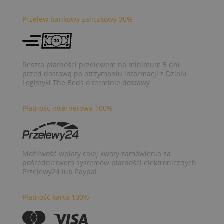
Przelew bankowy zaliczkowy 30%
Reszta płatności przelewem na minimum 5 dni
przed dostawą po otrzymaniu informacji z Działu
Logistyki The Beds o terminie dostawy
Płatnośc internetowa 100%
Możliwość wpłaty całej kwoty zamówienia za
pośrednictwem systemów płatności elektronicznych
Przelewy24 lub Paypal
Płatność kartą 100%