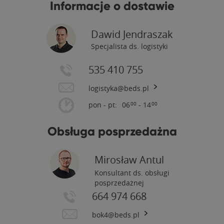
Informacje o dostawie
Dawid Jendraszak
Specjalista ds. logistyki
535 410 755
logistyka@beds.pl
pon - pt:
06
- 14
00
00
Obsługa posprzedażna
Mirosław Antul
Konsultant ds. obsługi
posprzedażnej
664 974 668
bok4@beds.pl