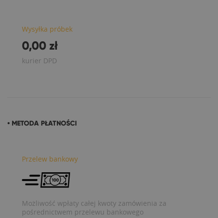
Wysyłka próbek
0,00 zł
kurier DPD
• METODA PŁATNOŚCI
Przelew bankowy
Możliwość wpłaty całej kwoty zamówienia za
pośrednictwem przelewu bankowego