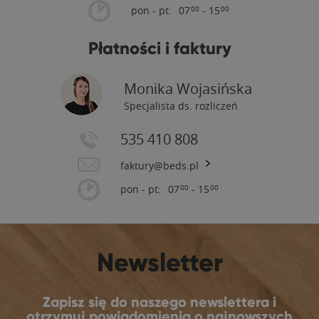
pon - pt:
07
- 15
00
00
Płatności i faktury
Monika Wojasińska
Specjalista ds. rozliczeń
535 410 808
faktury@beds.pl
pon - pt:
07
- 15
00
00
Newsletter
Zapisz się do naszego newslettera i
otrzymuj powiadomienia o najnowszych