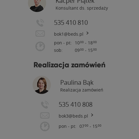
Kacper Piątek
Konsultant ds. sprzedaży
535 410 810
bok1@beds.pl
pon - pt:
10
- 18
00
00
sob:
09
- 15
00
00
Realizacja zamówień
Paulina Bąk
Realizacja zamówień
535 410 808
bok3@beds.pl
pon - pt:
07
- 15
00
00