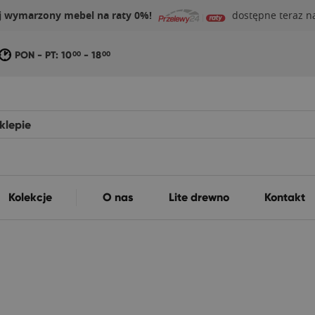
j wymarzony mebel na raty 0%!
dostępne teraz na
PON - PT: 10
- 18
00
00
Kolekcje
O nas
Lite drewno
Kontakt