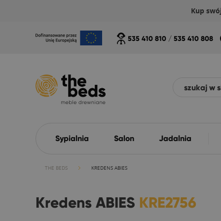
Kup swó
535 410 810
/
535 410 808
Sypialnia
Salon
Jadalnia
THE BEDS
KREDENS ABIES
Kredens ABIES
KRE2756