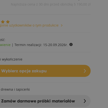
Najniższa cena z 30 dni przed obniżką
5 190,00 zł
pinie użytkowników o tym produkcie
ość:
wienie
|
Termin realizacji:
15-20.09.2026r.
i wykończenie
Wybierz opcje zakupu
 drewna i tapicerki
Zamów darmowe próbki materiałów