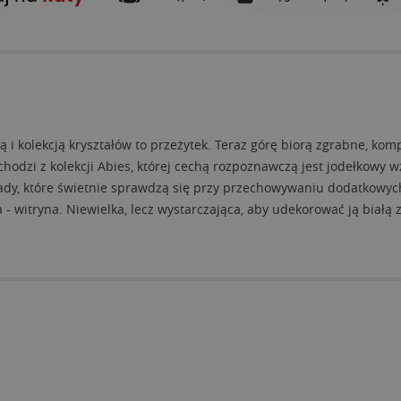
i kolekcją kryształów to przeżytek. Teraz górę biorą zgrabne, kom
chodzi z kolekcji Abies, której cechą rozpoznawczą jest jodełkow
flady, które świetnie sprawdzą się przy przechowywaniu dodatkowy
- witryna. Niewielka, lecz wystarczająca, aby udekorować ją białą 