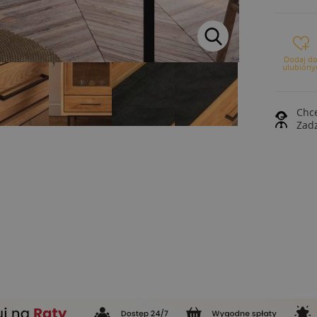
Dodaj d
ulubiony
Chce
Zad