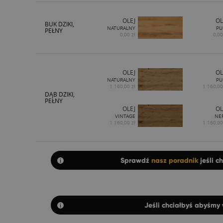
OLEJ
OL
BUK DZIKI,
NATURALNY
PU
PEŁNY
0,00 zł
0,00
OLEJ
OL
NATURALNY
PU
1 160,00 zł
1 160,00
DĄB DZIKI,
PEŁNY
OLEJ
OL
VINTAGE
NE
1 160,00 zł
1 160,00
Sprawdź
nasz poradnik
jeśli c
Jeśli chciałbyś abyśmy 