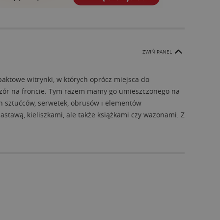
ZWIŃ PANEL
paktowe witrynki, w których oprócz miejsca do
y wzór na froncie. Tym razem mamy go umieszczonego na
ch sztućców, serwetek, obrusów i elementów
zastawą, kieliszkami, ale także książkami czy wazonami. Z