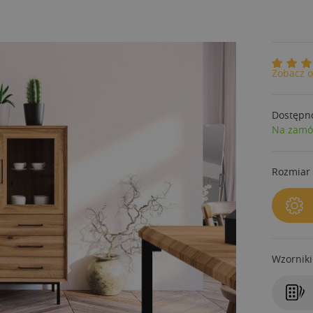
Zobacz o
Dostępn
Na zamó
Rozmiar 
Wzorniki