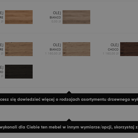
EJ
OLEJ
RE
BIANCO
 zł
0,00 zł
EJ
OLEJ
OLEJ
RE
BIANCO
CHOCO
 zł
1 160,00 zł
1 160,00 zł
EJ
RO
 zł
hcesz się dowiedzieć więcej o rodzajach asortymentu drzewnego w
wykonali dla Ciebie ten mebel w innym wymiarze/opcji, skorzystaj 