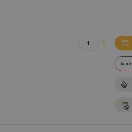
Kup o