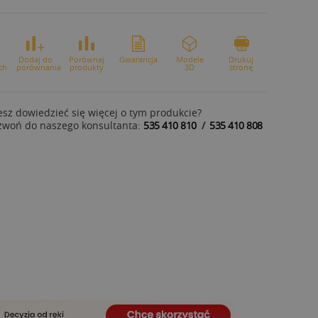
o
Dodaj do
Porównaj
Gwarancja
Modele
Drukuj
ch
porównania
produkty
3D
stronę
sz dowiedzieć się więcej o tym produkcie?
zwoń do naszego konsultanta:
535 410 810
/
535 410 808