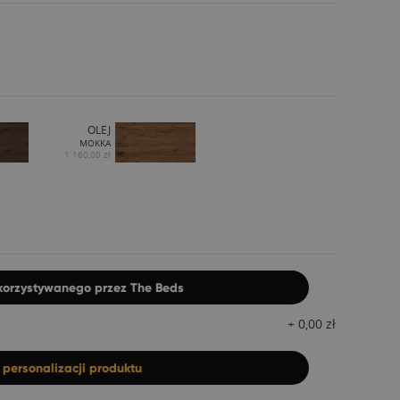
OLEJ
MOKKA
1 160,00 zł
ykorzystywanego przez The Beds
+
0,00
zł
z
personalizacji produktu