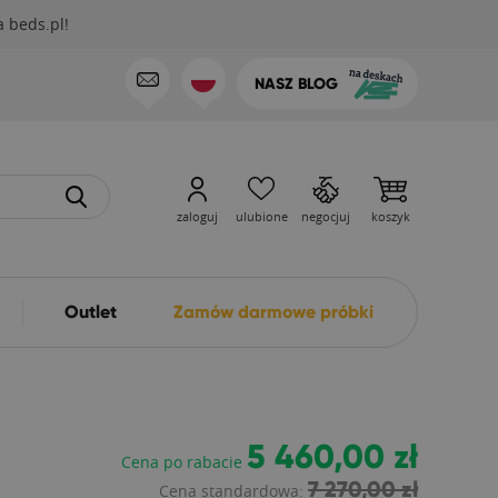
 beds.pl!
NASZ BLOG
zaloguj
ulubione
negocjuj
koszyk
Outlet
Zamów darmowe próbki
5 460,00 zł
Cena po rabacie
7 270,00 zł
Cena standardowa: