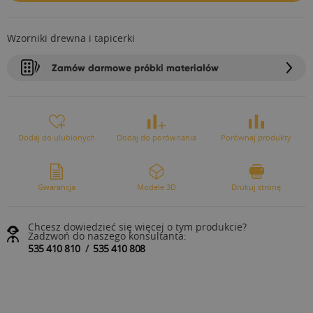
Wzorniki drewna i tapicerki
Zamów darmowe próbki materiałów
Dodaj do ulubionych
Dodaj do porównania
Porównaj produkty
Gwarancja
Modele 3D
Drukuj stronę
Chcesz dowiedzieć się więcej o tym produkcie?
Zadzwoń do naszego konsultanta:
535 410 810
/
535 410 808