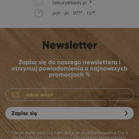
faktury@beds.pl
pon - pt:
07
- 15
00
00
Newsletter
Zapisz się do naszego newslettera i
otrzymuj powiadomienia o najnowszych
promocjach %
Zapisz się
Twoje dane posłużą nam jedynie do informowania Cię o
naszej ofercie. Chronimy je i nie przekazujemy nikomu