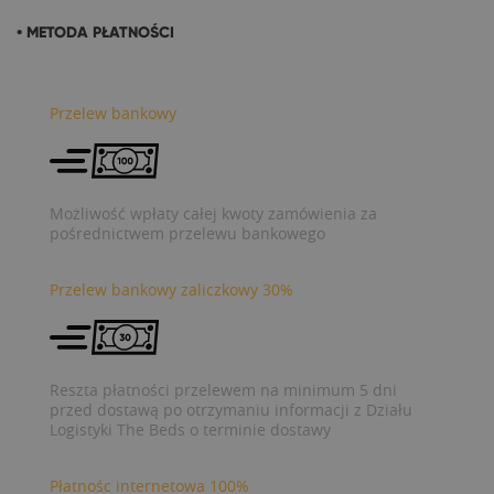
• METODA PŁATNOŚCI
Przelew bankowy
Możliwość wpłaty całej kwoty zamówienia za
pośrednictwem przelewu bankowego
Przelew bankowy zaliczkowy 30%
Reszta płatności przelewem na minimum 5 dni
przed dostawą po otrzymaniu informacji z Działu
Logistyki The Beds o terminie dostawy
Płatnośc internetowa 100%