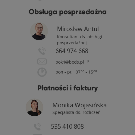
Obsługa posprzedażna
Mirosław Antul
Konsultant ds. obsługi
posprzedażnej
664 974 668
bok4@beds.pl
pon - pt:
07
- 15
00
00
Płatności i faktury
Monika Wojasińska
Specjalista ds. rozliczeń
535 410 808