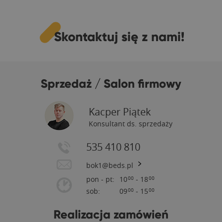
Skontaktuj się z nami!
Sprzedaż / Salon firmowy
Kacper Piątek
Konsultant ds. sprzedaży
535 410 810
bok1@beds.pl
pon - pt:
10
- 18
00
00
sob:
09
- 15
00
00
Realizacja zamówień