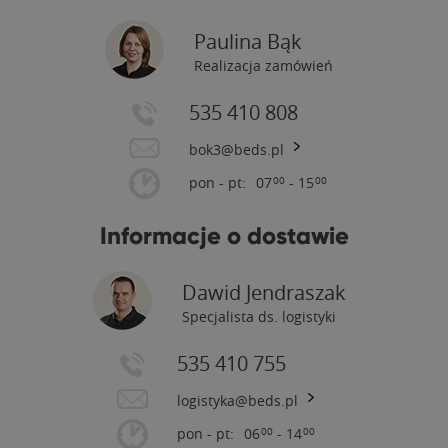
Paulina Bąk
Realizacja zamówień
535 410 808
bok3@beds.pl
pon - pt:
07
- 15
00
00
Informacje o dostawie
Dawid Jendraszak
Specjalista ds. logistyki
535 410 755
logistyka@beds.pl
pon - pt:
06
- 14
00
00