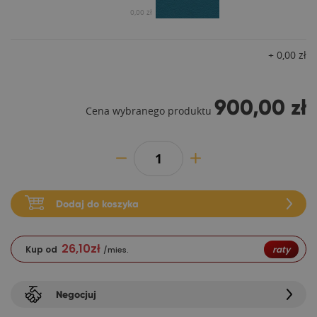
0,00 zł
+
0,00
zł
900,00 zł
Cena wybranego produktu
Dodaj do koszyka
26,10
zł
Kup od
raty
/mies.
Negocjuj