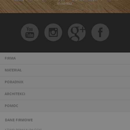
innemu.
FIRMA
MATERIAŁ
PORADNIK
ARCHITEKCI
POMOC
DANE FIRMOWE