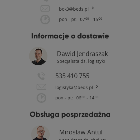
bok3@beds.pl
pon - pt:
07
- 15
00
00
Informacje o dostawie
Dawid Jendraszak
Specjalista ds. logistyki
535 410 755
logistyka@beds.pl
pon - pt:
06
- 14
00
00
Obsługa posprzedażna
Mirosław Antul