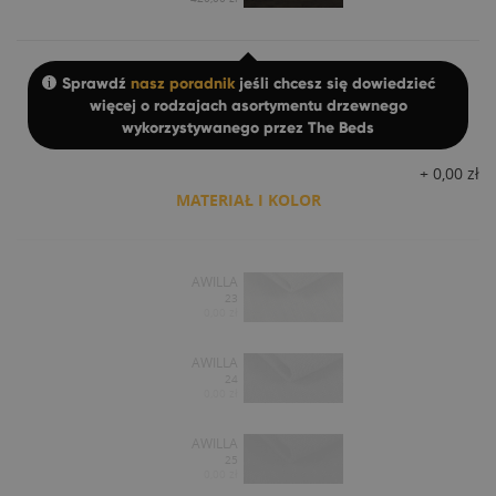
Sprawdź
nasz poradnik
jeśli chcesz się dowiedzieć
więcej o rodzajach asortymentu drzewnego
wykorzystywanego przez The Beds
+
0,00
zł
MATERIAŁ I KOLOR
AWILLA
23
0,00 zł
AWILLA
24
0,00 zł
AWILLA
25
0,00 zł