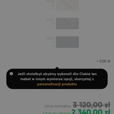
FORIO
40
0,00 zł
FORIO
49
0,00 zł
FORIO
57
0,00 zł
+
0,00
zł
Jeśli chciałbyś abyśmy wykonali dla Ciebie ten
mebel w innym wymiarze/opcji, skorzystaj z
personalizacji produktu
3 120,00 zł
Cena normalna:
2 340,00 zł
Cena po rabacie