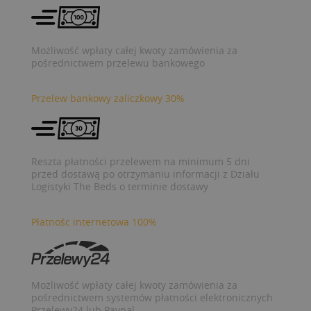
Możliwość wpłaty całej kwoty zamówienia za
pośrednictwem przelewu bankowego
Przelew bankowy zaliczkowy 30%
Reszta płatności przelewem na minimum 5 dni
przed dostawą po otrzymaniu informacji z Działu
Logistyki The Beds o terminie dostawy
Płatnośc internetowa 100%
Możliwość wpłaty całej kwoty zamówienia za
pośrednictwem systemów płatności elektronicznych
Przelewy24 lub Paypal