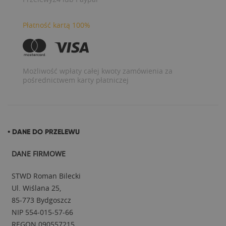
Płatność kartą 100%
Możliwość wpłaty całej kwoty zamówienia za
pośrednictwem karty płatniczej
• DANE DO PRZELEWU
DANE FIRMOWE
STWD Roman Bilecki
Ul. Wiślana 25,
85-773 Bydgoszcz
NIP 554-015-57-66
REGON 090557215