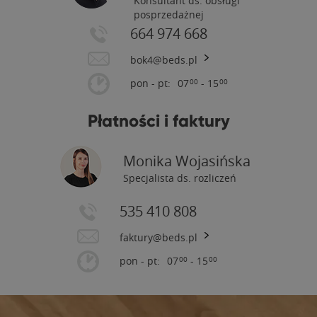
Konsultant ds. obsługi
posprzedażnej
664 974 668
bok4@beds.pl
pon - pt:
07
- 15
00
00
Płatności i faktury
Monika Wojasińska
Specjalista ds. rozliczeń
535 410 808
faktury@beds.pl
pon - pt:
07
- 15
00
00