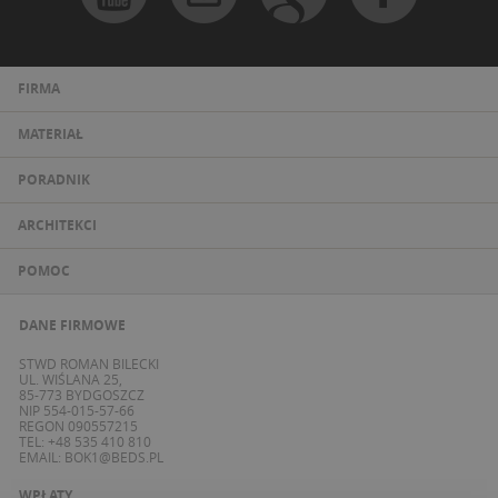
FIRMA
MATERIAŁ
PORADNIK
ARCHITEKCI
POMOC
DANE FIRMOWE
STWD ROMAN BILECKI
UL. WIŚLANA 25,
85-773 BYDGOSZCZ
NIP 554-015-57-66
REGON 090557215
TEL: +48 535 410 810
EMAIL:
BOK1@BEDS.PL
WPŁATY