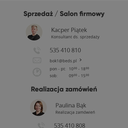
Sprzedaż / Salon firmowy
Kacper Piątek
Konsultant ds. sprzedaży
535 410 810
bok1@beds.pl
pon - pt:
10
- 18
00
00
sob:
09
- 15
00
00
Realizacja zamówień
Paulina Bąk
Realizacja zamówień
535 410 808