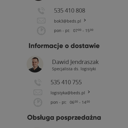
535 410 808
bok3@beds.pl
pon - pt:
07
- 15
00
00
Informacje o dostawie
Dawid Jendraszak
Specjalista ds. logistyki
535 410 755
logistyka@beds.pl
pon - pt:
06
- 14
00
00
Obsługa posprzedażna