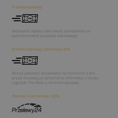
Przelew bankowy
Możliwość wpłaty całej kwoty zamówienia za
pośrednictwem przelewu bankowego
Przelew bankowy zaliczkowy 30%
Reszta płatności przelewem na minimum 5 dni
przed dostawą po otrzymaniu informacji z Działu
Logistyki The Beds o terminie dostawy
Płatnośc internetowa 100%