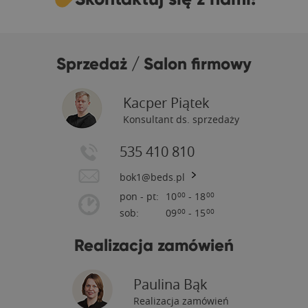
Sprzedaż / Salon firmowy
Kacper Piątek
Konsultant ds. sprzedaży
535 410 810
bok1@beds.pl
pon - pt:
10
- 18
00
00
sob:
09
- 15
00
00
Realizacja zamówień
Paulina Bąk
Realizacja zamówień