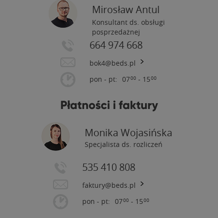
Mirosław Antul
Konsultant ds. obsługi
posprzedażnej
664 974 668
bok4@beds.pl
pon - pt:
07
- 15
00
00
Płatności i faktury
Monika Wojasińska
Specjalista ds. rozliczeń
535 410 808
faktury@beds.pl
pon - pt:
07
- 15
00
00