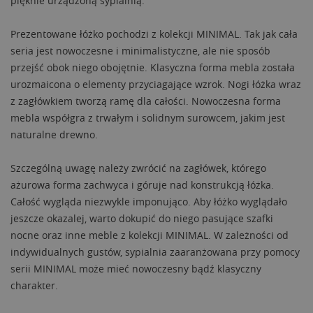
pięknie urządzoną sypialnią.
Prezentowane łóżko pochodzi z kolekcji MINIMAL. Tak jak cała
seria jest nowoczesne i minimalistyczne, ale nie sposób
przejść obok niego obojętnie. Klasyczna forma mebla została
urozmaicona o elementy przyciagające wzrok. Nogi łóżka wraz
z zagłówkiem tworzą ramę dla całości. Nowoczesna forma
mebla współgra z trwałym i solidnym surowcem, jakim jest
naturalne drewno.
Szczególną uwagę należy zwrócić na zagłówek, którego
ażurowa forma zachwyca i góruje nad konstrukcją łóżka.
Całość wygląda niezwykle imponująco. Aby łóżko wyglądało
jeszcze okazalej, warto dokupić do niego pasujące szafki
nocne oraz inne meble z kolekcji MINIMAL. W zależności od
indywidualnych gustów, sypialnia zaaranżowana przy pomocy
serii MINIMAL może mieć nowoczesny bądź klasyczny
charakter.