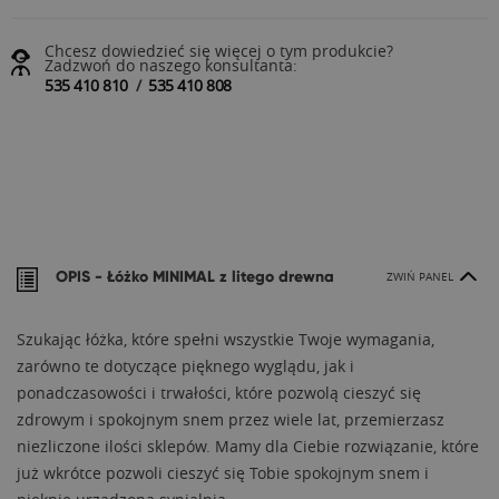
Chcesz dowiedzieć się więcej o tym produkcie?
Zadzwoń do naszego konsultanta:
535 410 810
/
535 410 808
OPIS -
Łóżko MINIMAL z litego drewna
ZWIŃ PANEL
Szukając łóżka, które spełni wszystkie Twoje wymagania,
zarówno te dotyczące pięknego wyglądu, jak i
ponadczasowości i trwałości, które pozwolą cieszyć się
zdrowym i spokojnym snem przez wiele lat, przemierzasz
niezliczone ilości sklepów. Mamy dla Ciebie rozwiązanie, które
już wkrótce pozwoli cieszyć się Tobie spokojnym snem i