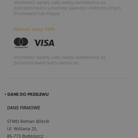
Możliwość wpłaty całej kwoty zamówienia za
pośrednictwem systemów płatności elektronicznych
Przelewy24 lub Paypal
Płatność kartą 100%
Możliwość wpłaty całej kwoty zamówienia za
pośrednictwem karty płatniczej
• DANE DO PRZELEWU
DANE FIRMOWE
STWD Roman Bilecki
Ul. Wiślana 25,
85-773 Bydgoszcz