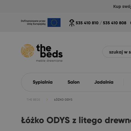
Kup swó
535 410 810
/
535 410 808
Sypialnia
Salon
Jadalnia
THE BEDS
ŁÓŻKO ODYS
Łóżko ODYS z litego drew