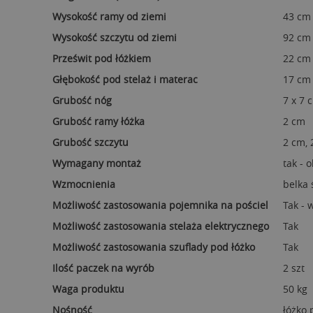
Wysokość ramy od ziemi
43 cm
Wysokość szczytu od ziemi
92 cm
Prześwit pod łóżkiem
22 cm
Głębokość pod stelaż i materac
17 cm
Grubość nóg
7 x 7 
Grubość ramy łóżka
2 cm
Grubość szczytu
2 cm, 
Wymagany montaż
tak - 
Wzmocnienia
belka
Możliwość zastosowania pojemnika na pościel
Tak - 
Możliwość zastosowania stelaża elektrycznego
Tak
Możliwość zastosowania szuflady pod łóżko
Tak
Ilość paczek na wyrób
2 szt
Waga produktu
50 kg
Nośność
łóżko 