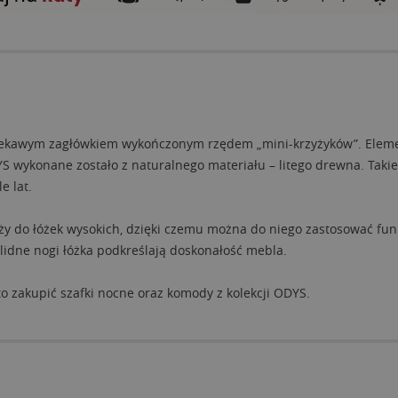
 ciekawym zagłówkiem wykończonym rzędem „mini-krzyżyków”. Eleme
YS wykonane zostało z naturalnego materiału – litego drewna. Takie
e lat.
ży do łóżek wysokich, dzięki czemu można do niego zastosować funk
olidne nogi łóżka podkreślają doskonałość mebla.
to zakupić szafki nocne oraz komody z kolekcji ODYS.