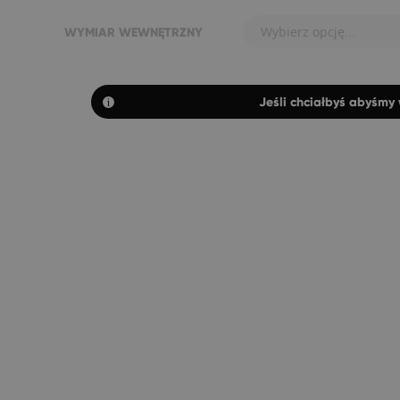
Wybierz opcję...
WYMIAR WEWNĘTRZNY
Jeśli chciałbyś abyśmy 