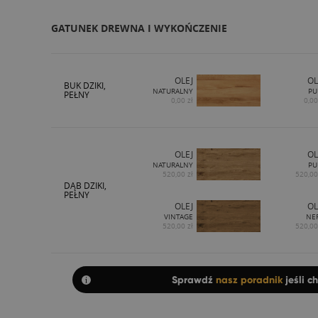
GATUNEK DREWNA I WYKOŃCZENIE
OLEJ
OL
BUK DZIKI,
NATURALNY
PU
PEŁNY
0,00 zł
0,00
OLEJ
OL
NATURALNY
PU
520,00 zł
520,00
DĄB DZIKI,
PEŁNY
OLEJ
OL
VINTAGE
NE
520,00 zł
520,00
Sprawdź
nasz poradnik
jeśli c