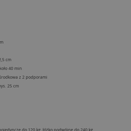
cm
2,5 cm
około 40 min
 środkowa z 2 podporami
wys. 25 cm
pojedyncze do 120 kg, łóżko podwójne do 240 kg