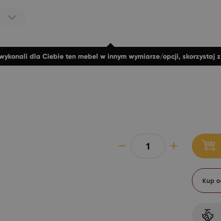
wykonali dla Ciebie ten mebel w innym wymiarze/opcji, skorzystaj 
Kup o