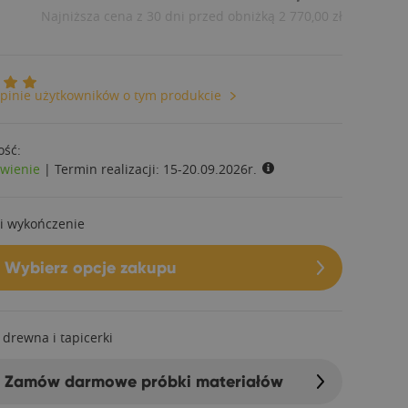
Najniższa cena z 30 dni przed obniżką
2 770,00 zł
pinie użytkowników o tym produkcie
ość:
wienie
|
Termin realizacji:
15-20.09.2026r.
i wykończenie
Wybierz opcje zakupu
 drewna i tapicerki
Zamów darmowe próbki materiałów