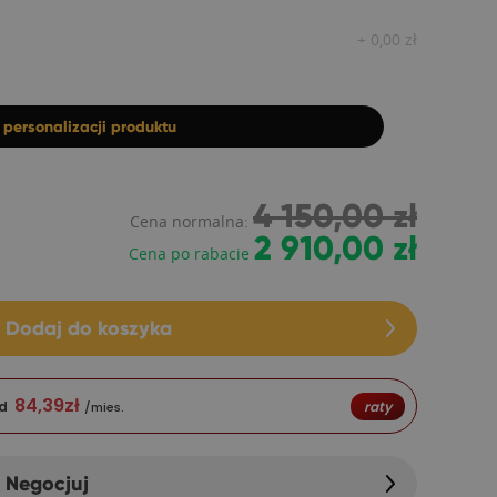
+
0,00
zł
z
personalizacji produktu
4 150,00 zł
Cena normalna:
2 910,00 zł
Cena po rabacie
Dodaj do koszyka
84,39
zł
d
raty
/mies.
Negocjuj