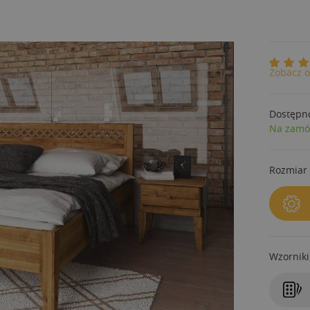
Zobacz o
Dostępn
Na zamó
Rozmiar 
Wzorniki