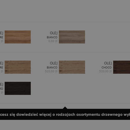
EJ
OLEJ
RE
BIANCO
 zł
0,00 zł
EJ
OLEJ
OLEJ
RE
BIANCO
CHOCO
 zł
520,00 zł
520,00 zł
EJ
RO
 zł
hcesz się dowiedzieć więcej o rodzajach asortymentu drzewnego w