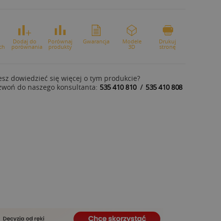
o
Dodaj do
Porównaj
Gwarancja
Modele
Drukuj
ch
porównania
produkty
3D
stronę
sz dowiedzieć się więcej o tym produkcie?
zwoń do naszego konsultanta:
535 410 810
/
535 410 808