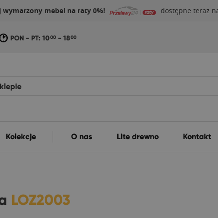
j wymarzony mebel na raty 0%!
dostępne teraz na
PON - PT: 10
- 18
00
00
Kolekcje
O nas
Lite drewno
Kontakt
na
LOZ2003