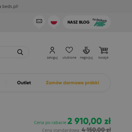
 beds.pl!
NASZ BLOG
zaloguj
ulubione
negocjuj
koszyk
Outlet
Zamów darmowe próbki
2 910,00 zł
Cena po rabacie
4 150,00 zł
Cena standardowa: