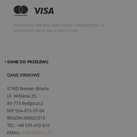
Możliwość wpłaty całej kwoty zamówienia za
pośrednictwem karty płatniczej
• DANE DO PRZELEWU
DANE FIRMOWE
STWD Roman Bilecki
Ul. Wiślana 25,
85-773 Bydgoszcz
NIP 554-015-57-66
REGON 090557215
TEL: +48 535 410 810
EMAIL:
bok1@beds.pl