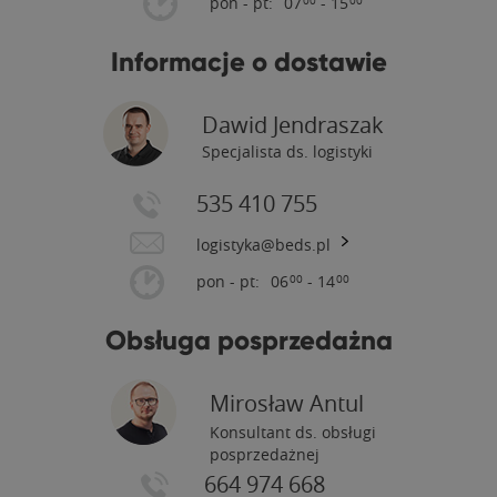
pon - pt:
07
- 15
00
00
Informacje o dostawie
Dawid Jendraszak
Specjalista ds. logistyki
535 410 755
logistyka@beds.pl
pon - pt:
06
- 14
00
00
Obsługa posprzedażna
Mirosław Antul
Konsultant ds. obsługi
posprzedażnej
664 974 668