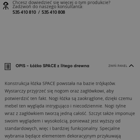
Chcesz dowiedzieć się więcej o tym produkcie?
Zadzwoń do naszego konsultanta:
535 410 810
/
535 410 808
OPIS -
Łóżko SPACE z litego drewna
ZWIŃ PANEL
Konstrukcja łóżka SPACE powstała na bazie trójkątów.
Wystarczy przyjrzeć się nogom oraz zagłówkowi, aby
potwierdzić ten fakt. Nogi łóżka są zaokrąglone, dzięki czemu
mebel ten wygląda intrygująco i niecodziennie. Nogi tylne
wraz z zagłówkiem tworzą jedną całość. Szczyt także imponuje
swoim wyglądem i wysokością, ponieważ jest wyższy od
standardowych, więc i bardziej funkcjonalny. Specjalne
wybrania będące elementem dekoracyjnym przykuwają