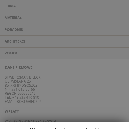
FIRMA
MATERIAŁ
PORADNIK
ARCHITEKCI
POMOC
DANE FIRMOWE
STWD ROMAN BILECKI
UL. WIŚLANA 25,
85-773 BYDGOSZCZ
NIP 554-015-57-66
REGON 090557215
TEL: +48 535 410 810
EMAIL:
BOK1@BEDS.PL
WPŁATY
KONTO DO WPŁAT KRAJOWYCH:
BANK ING