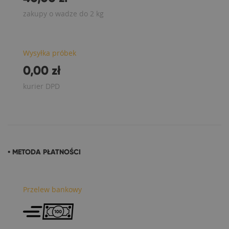
zakupy o wadze do 2 kg
Wysyłka próbek
0,00 zł
kurier DPD
• METODA PŁATNOŚCI
Przelew bankowy