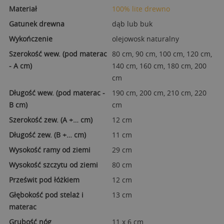
Materiał
100% lite drewno
Gatunek drewna
dąb lub buk
Wykończenie
olejowosk naturalny
Szerokość wew. (pod materac
80 cm, 90 cm, 100 cm, 120 cm,
- A cm)
140 cm, 160 cm, 180 cm, 200
cm
Długość wew. (pod materac -
190 cm, 200 cm, 210 cm, 220
B cm)
cm
Szerokość zew. (A +… cm)
12 cm
Długość zew. (B +… cm)
11 cm
Wysokość ramy od ziemi
29 cm
Wysokość szczytu od ziemi
80 cm
Prześwit pod łóżkiem
12 cm
Głębokość pod stelaż i
13 cm
materac
Grubość nóg
11 x 6 cm