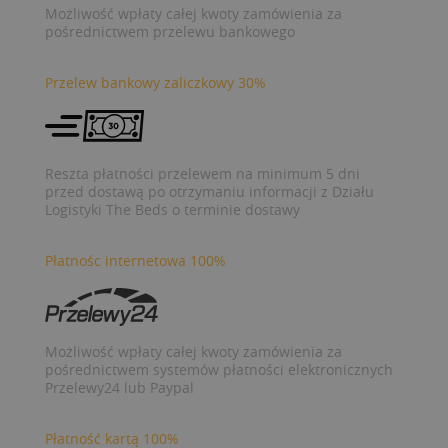
Możliwość wpłaty całej kwoty zamówienia za
pośrednictwem przelewu bankowego
Przelew bankowy zaliczkowy 30%
Reszta płatności przelewem na minimum 5 dni
przed dostawą po otrzymaniu informacji z Działu
Logistyki The Beds o terminie dostawy
Płatnośc internetowa 100%
Możliwość wpłaty całej kwoty zamówienia za
pośrednictwem systemów płatności elektronicznych
Przelewy24 lub Paypal
Płatność kartą 100%