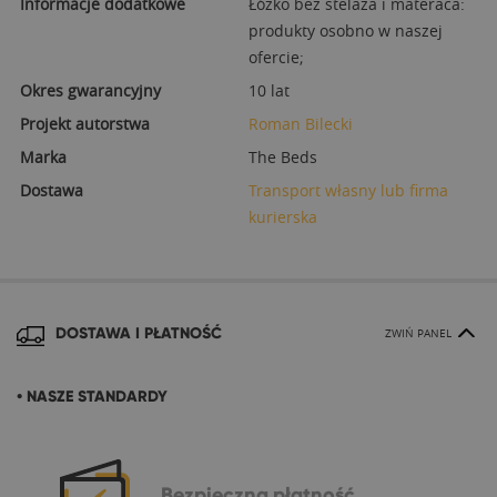
Informacje dodatkowe
Łóżko bez stelaża i materaca:
produkty osobno w naszej
ofercie;
Okres gwarancyjny
10 lat
Projekt autorstwa
Roman Bilecki
Marka
The Beds
Dostawa
Transport własny lub firma
kurierska
DOSTAWA I PŁATNOŚĆ
ZWIŃ PANEL
• NASZE STANDARDY
Bezpieczna
płatność