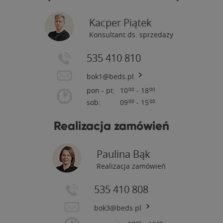
Kacper Piątek
Konsultant ds. sprzedaży
535 410 810
bok1@beds.pl
pon - pt:
10
- 18
00
00
sob:
09
- 15
00
00
Realizacja zamówień
Paulina Bąk
Realizacja zamówień
535 410 808
bok3@beds.pl