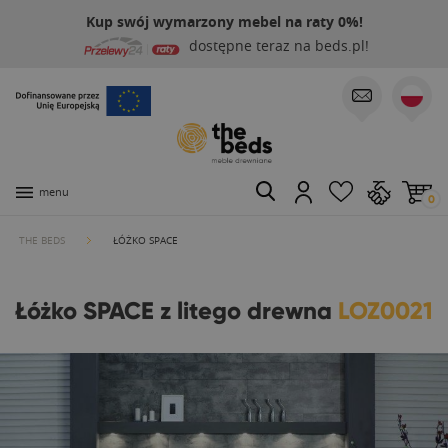
Kup swój wymarzony mebel na raty 0%!
dostępne teraz na beds.pl!
menu
0
THE BEDS
ŁÓŻKO SPACE
Łóżko SPACE z litego drewna
LOZ0021