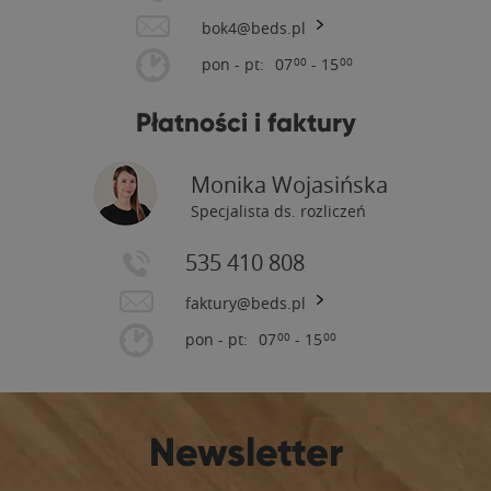
bok4@beds.pl
pon - pt:
07
- 15
00
00
Płatności i faktury
Monika Wojasińska
Specjalista ds. rozliczeń
535 410 808
faktury@beds.pl
pon - pt:
07
- 15
00
00
Newsletter