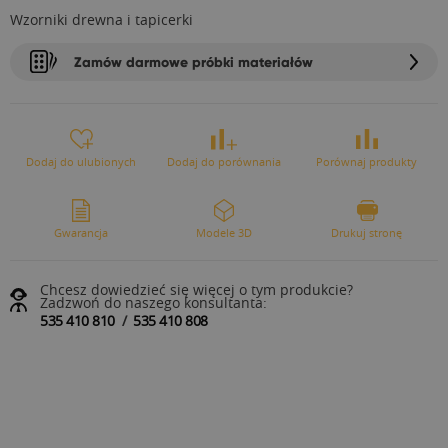
Wzorniki drewna i tapicerki
Zamów darmowe próbki materiałów
Dodaj do ulubionych
Dodaj do porównania
Porównaj produkty
Gwarancja
Modele 3D
Drukuj stronę
Chcesz dowiedzieć się więcej o tym produkcie?
Zadzwoń do naszego konsultanta:
535 410 810
/
535 410 808