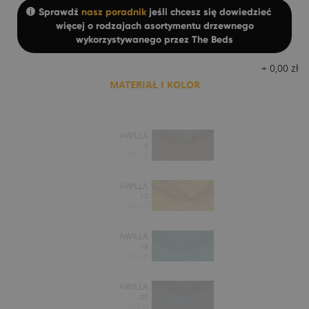
Sprawdź
nasz poradnik
jeśli chcesz się dowiedzieć
więcej o rodzajach asortymentu drzewnego
wykorzystywanego przez The Beds
+
0,00
zł
MATERIAŁ I KOLOR
AWILLA
8
0,00 zł
AWILLA
17
0,00 zł
AWILLA
19
0,00 zł
AWILLA
20
0,00 zł