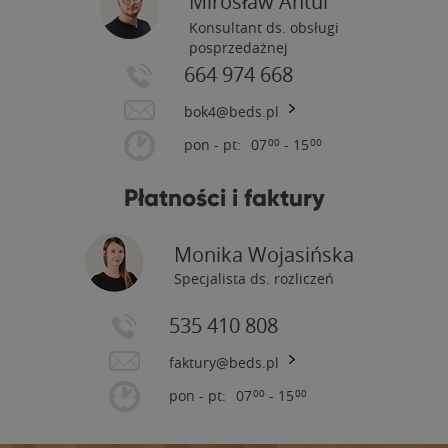
Mirosław Antul
Konsultant ds. obsługi
posprzedażnej
664 974 668
bok4@beds.pl
pon - pt:
07
- 15
00
00
Płatności i faktury
Monika Wojasińska
Specjalista ds. rozliczeń
535 410 808
faktury@beds.pl
pon - pt:
07
- 15
00
00