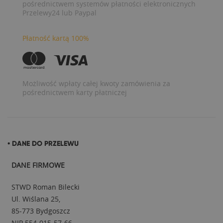
pośrednictwem systemów płatności elektronicznych
Przelewy24 lub Paypal
Płatność kartą 100%
Możliwość wpłaty całej kwoty zamówienia za
pośrednictwem karty płatniczej
• DANE DO PRZELEWU
DANE FIRMOWE
STWD Roman Bilecki
Ul. Wiślana 25,
85-773 Bydgoszcz
NIP 554-015-57-66