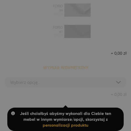
FORIO
59
0,00 zł
FORIO
61
0,00 zł
+
0,00
zł
WYMIAR WEWNĘTRZNY
Wybierz opcję...
+
0,00
zł
Jeśli chciałbyś abyśmy wykonali dla Ciebie ten
mebel w innym wymiarze/opcji, skorzystaj z
personalizacji produktu