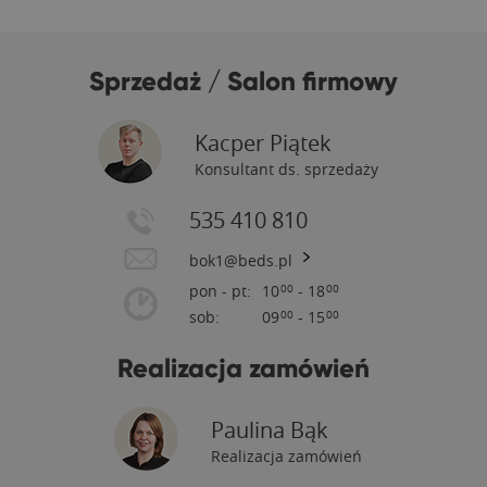
Sprzedaż / Salon firmowy
Kacper Piątek
Konsultant ds. sprzedaży
535 410 810
bok1@beds.pl
pon - pt:
10
- 18
00
00
sob:
09
- 15
00
00
Realizacja zamówień
Paulina Bąk
Realizacja zamówień