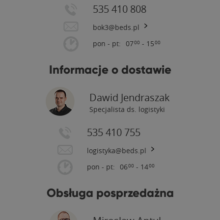
535 410 808
bok3@beds.pl
pon - pt:
07
- 15
00
00
Informacje o dostawie
Dawid Jendraszak
Specjalista ds. logistyki
535 410 755
logistyka@beds.pl
pon - pt:
06
- 14
00
00
Obsługa posprzedażna