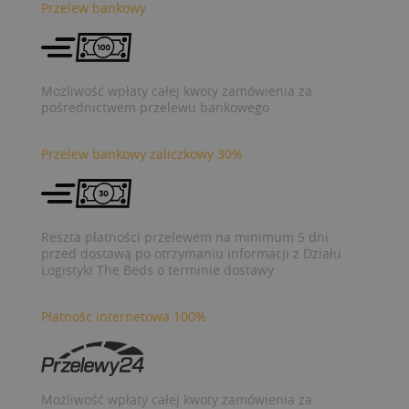
Przelew bankowy
Możliwość wpłaty całej kwoty zamówienia za
pośrednictwem przelewu bankowego
Przelew bankowy zaliczkowy 30%
Reszta płatności przelewem na minimum 5 dni
przed dostawą po otrzymaniu informacji z Działu
Logistyki The Beds o terminie dostawy
Płatnośc internetowa 100%
Możliwość wpłaty całej kwoty zamówienia za