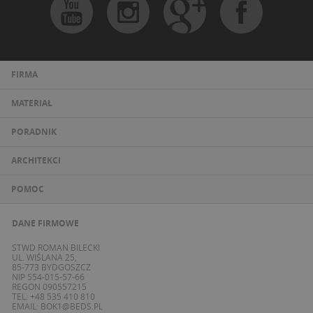
FIRMA
MATERIAŁ
PORADNIK
ARCHITEKCI
POMOC
DANE FIRMOWE
STWD ROMAN BILECKI
UL. WIŚLANA 25,
85-773 BYDGOSZCZ
NIP 554-015-57-66
REGON 090557215
TEL: +48 535 410 810
EMAIL:
BOK1@BEDS.PL