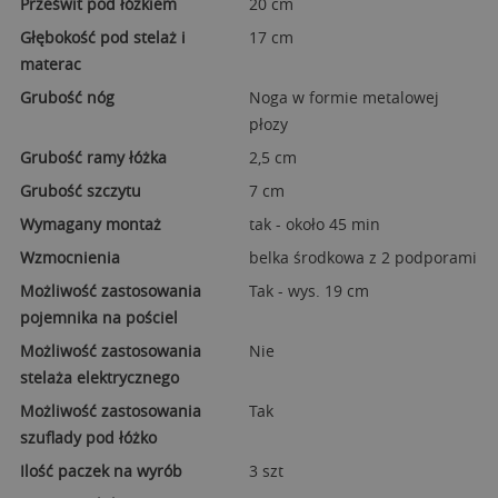
Prześwit pod łóżkiem
20 cm
Głębokość pod stelaż i
17 cm
materac
Grubość nóg
Noga w formie metalowej
płozy
Grubość ramy łóżka
2,5 cm
Grubość szczytu
7 cm
Wymagany montaż
tak - około 45 min
Wzmocnienia
belka środkowa z 2 podporami
Możliwość zastosowania
Tak - wys. 19 cm
pojemnika na pościel
Możliwość zastosowania
Nie
stelaża elektrycznego
Możliwość zastosowania
Tak
szuflady pod łóżko
Ilość paczek na wyrób
3 szt