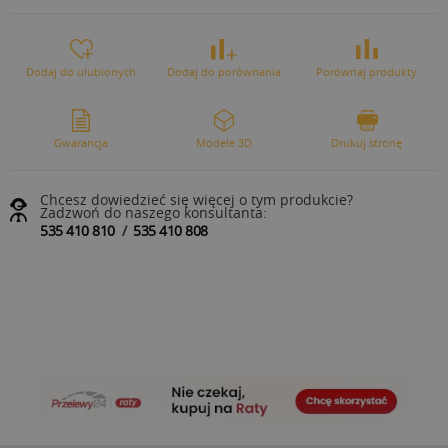
Dodaj do ulubionych
Dodaj do porównania
Porównaj produkty
Gwarancja
Modele 3D
Drukuj stronę
Chcesz dowiedzieć się więcej o tym produkcie?
Zadzwoń do naszego konsultanta:
535 410 810
/
535 410 808