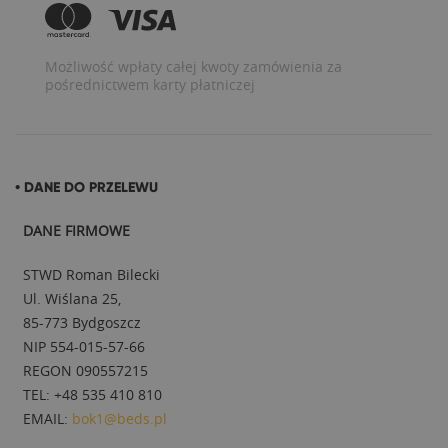
Możliwość wpłaty całej kwoty zamówienia za
pośrednictwem karty płatniczej
• DANE DO PRZELEWU
DANE FIRMOWE
STWD Roman Bilecki
Ul. Wiślana 25,
85-773 Bydgoszcz
NIP 554-015-57-66
REGON 090557215
TEL: +48 535 410 810
EMAIL:
bok1@beds.pl