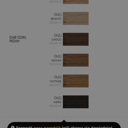
330,00 zł
OLEJ
BIANCO
330,00 zł
OLEJ
DĄB DZIKI,
CHOCO
PEŁNY
330,00 zł
OLEJ
MOKKA
330,00 zł
OLEJ
VINTAGE
330,00 zł
OLEJ
NERO
330,00 zł
Sprawdź
nasz poradnik
jeśli chcesz się dowiedzieć