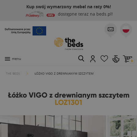
Kup swój wymarzony mebel na raty 0%!
dostępne teraz na beds.pl!
menu
0
THE BEDS
ŁÓŻKO VIGO Z DREWNIANYM SZCZYTEM
Łóżko VIGO z drewnianym szczytem
LOZ1301