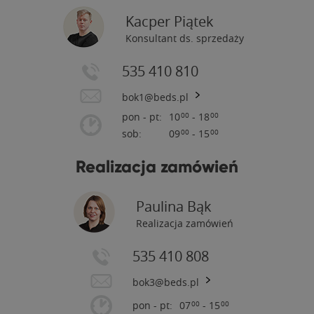
Kacper Piątek
Konsultant ds. sprzedaży
535 410 810
bok1@beds.pl
pon - pt:
10
- 18
00
00
sob:
09
- 15
00
00
Realizacja zamówień
Paulina Bąk
Realizacja zamówień
535 410 808
bok3@beds.pl
pon - pt:
07
- 15
00
00