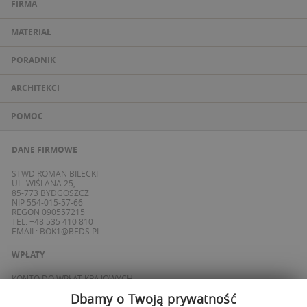
FIRMA
MATERIAŁ
PORADNIK
ARCHITEKCI
POMOC
DANE FIRMOWE
STWD ROMAN BILECKI
UL. WIŚLANA 25,
85-773 BYDGOSZCZ
NIP 554-015-57-66
REGON 090557215
TEL: +48 535 410 810
EMAIL:
BOK1@BEDS.PL
WPŁATY
KONTO DO WPŁAT KRAJOWYCH:
BANK ING
Dbamy o Twoją prywatność
69 1050 1139 1000 0090 8355 0765