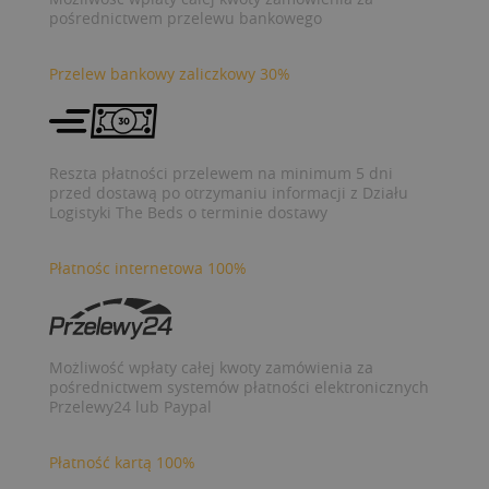
pośrednictwem przelewu bankowego
Przelew bankowy zaliczkowy 30%
Reszta płatności przelewem na minimum 5 dni
przed dostawą po otrzymaniu informacji z Działu
Logistyki The Beds o terminie dostawy
Płatnośc internetowa 100%
Możliwość wpłaty całej kwoty zamówienia za
pośrednictwem systemów płatności elektronicznych
Przelewy24 lub Paypal
Płatność kartą 100%