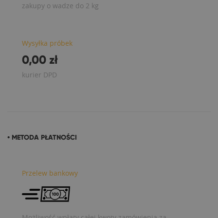
zakupy o wadze do 2 kg
Wysyłka próbek
0,00 zł
kurier DPD
• METODA PŁATNOŚCI
Przelew bankowy
Możliwość wpłaty całej kwoty zamówienia za