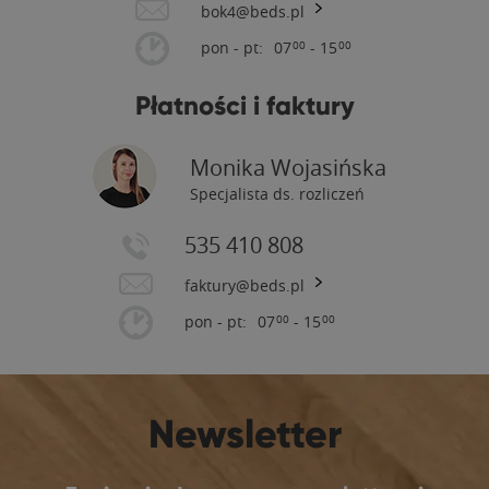
bok4@beds.pl
pon - pt:
07
- 15
00
00
Płatności i faktury
Monika Wojasińska
Specjalista ds. rozliczeń
535 410 808
faktury@beds.pl
pon - pt:
07
- 15
00
00
Newsletter