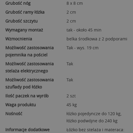
Grubość nóg
8 x 8 cm
Grubość ramy łóżka
2 cm
Grubość szczytu
2 cm
Wymagany montaż
tak - około 45 min
Wzmocnienia
belka środkowa z 2 podporami
Możliwość zastosowania
Tak - wys. 19 cm
pojemnika na pościel
Możliwość zastosowania
Tak
stelaża elektrycznego
Możliwość zastosowania
Tak
szuflady pod łóżko
Ilość paczek na wyrób
2 szt
Waga produktu
45 kg
Nośność
łóżko pojedyncze do 120 kg,
łóżko podwójne do 240 kg
Informacje dodatkowe
Łóżko bez stelaża i materaca: