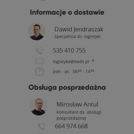
Informacje o dostawie
Dawid Jendraszak
Specjalista ds. logistyki
535 410 755
logistyka@beds.pl
pon - pt:
06
- 14
00
00
Obsługa posprzedażna
Mirosław Antul
Konsultant ds. obsługi
posprzedażnej
664 974 668