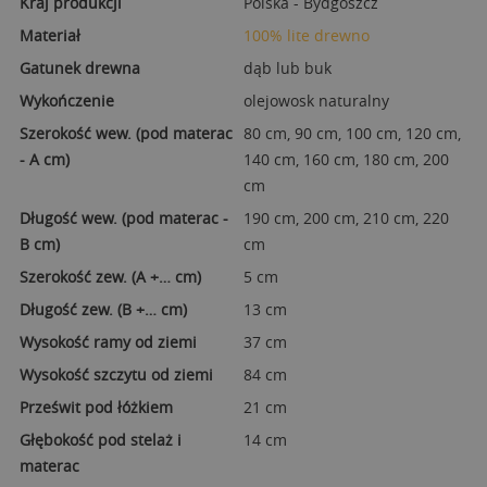
Kraj produkcji
Polska - Bydgoszcz
Materiał
100% lite drewno
Gatunek drewna
dąb lub buk
Wykończenie
olejowosk naturalny
Szerokość wew. (pod materac
80 cm, 90 cm, 100 cm, 120 cm,
- A cm)
140 cm, 160 cm, 180 cm, 200
cm
Długość wew. (pod materac -
190 cm, 200 cm, 210 cm, 220
B cm)
cm
Szerokość zew. (A +… cm)
5 cm
Długość zew. (B +… cm)
13 cm
Wysokość ramy od ziemi
37 cm
Wysokość szczytu od ziemi
84 cm
Prześwit pod łóżkiem
21 cm
Głębokość pod stelaż i
14 cm
materac