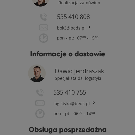
Realizacja zamówień
535 410 808
bok3@beds.pl
pon - pt:
07
- 15
00
00
Informacje o dostawie
Dawid Jendraszak
Specjalista ds. logistyki
535 410 755
logistyka@beds.pl
pon - pt:
06
- 14
00
00
Obsługa posprzedażna