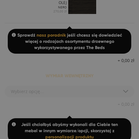
OLEJ
NERO
270,00 zł
Sprawdź
nasz poradnik
jeśli chcesz się dowiedzieć
więcej o rodzajach asortymentu drzewnego
wykorzystywanego przez The Beds
+
0,00
zł
WYMIAR WEWNĘTRZNY
Wybierz opcję...
+
0,00
zł
Jeśli chciałbyś abyśmy wykonali dla Ciebie ten
mebel w innym wymiarze/opcji, skorzystaj z
personalizacji produktu