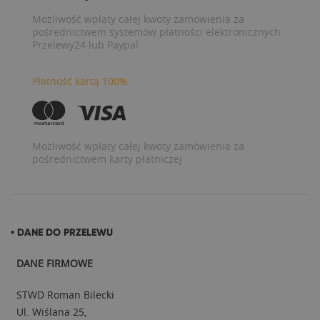
Możliwość wpłaty całej kwoty zamówienia za
pośrednictwem systemów płatności elektronicznych
Przelewy24 lub Paypal
Płatność kartą 100%
Możliwość wpłaty całej kwoty zamówienia za
pośrednictwem karty płatniczej
• DANE DO PRZELEWU
DANE FIRMOWE
STWD Roman Bilecki
Ul. Wiślana 25,