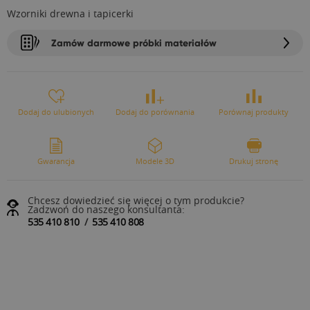
Wzorniki drewna i tapicerki
Zamów darmowe próbki materiałów
Dodaj do ulubionych
Dodaj do porównania
Porównaj produkty
Gwarancja
Modele 3D
Drukuj stronę
Chcesz dowiedzieć się więcej o tym produkcie?
Zadzwoń do naszego konsultanta:
535 410 810
/
535 410 808