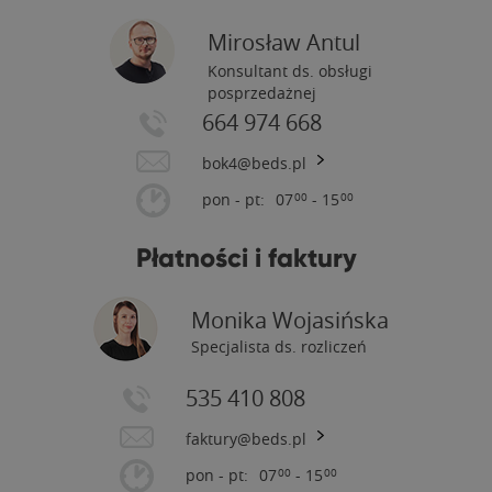
Mirosław Antul
Konsultant ds. obsługi
posprzedażnej
664 974 668
bok4@beds.pl
pon - pt:
07
- 15
00
00
Płatności i faktury
Monika Wojasińska
Specjalista ds. rozliczeń
535 410 808
faktury@beds.pl
pon - pt:
07
- 15
00
00