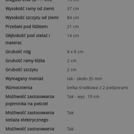
Wysokość ramy od ziemi
37 cm
Wysokość szczytu od ziemi
84 cm
Prześwit pod łóżkiem
21 cm
Głębokość pod stelaż i
14 cm
materac
Grubość nóg
8 x 8 cm
Grubość ramy łóżka
2 cm
Grubość szczytu
2 cm
Wymagany montaż
tak - około 35 min
Wzmocnienia
belka środkowa z 2 podporami
Możliwość zastosowania
Tak - wys. 19 cm
pojemnika na pościel
Możliwość zastosowania
Tak
stelaża elektrycznego
Możliwość zastosowania
Tak