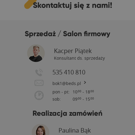
Skontaktuj się z nami!
Sprzedaż / Salon firmowy
Kacper Piątek
Konsultant ds. sprzedaży
535 410 810
bok1@beds.pl
pon - pt:
10
- 18
00
00
sob:
09
- 15
00
00
Realizacja zamówień
Paulina Bąk