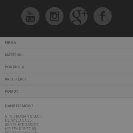
FIRMA
MATERIAŁ
PORADNIK
ARCHITEKCI
POMOC
DANE FIRMOWE
STWD ROMAN BILECKI
UL. WIŚLANA 25,
85-773 BYDGOSZCZ
NIP 554-015-57-66
REGON 090557215