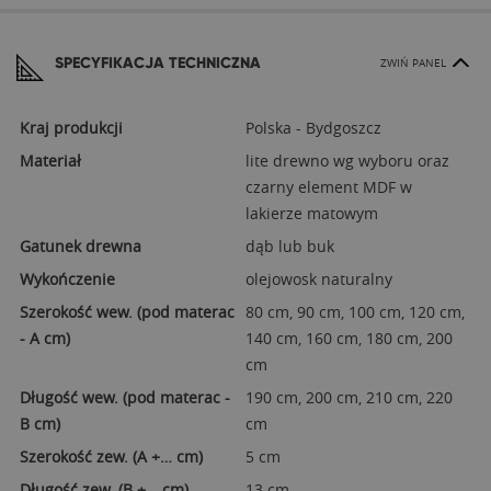
SPECYFIKACJA TECHNICZNA
ZWIŃ PANEL
Kraj produkcji
Polska - Bydgoszcz
Materiał
lite drewno wg wyboru oraz
czarny element MDF w
lakierze matowym
Gatunek drewna
dąb lub buk
Wykończenie
olejowosk naturalny
Szerokość wew. (pod materac
80 cm, 90 cm, 100 cm, 120 cm,
- A cm)
140 cm, 160 cm, 180 cm, 200
cm
Długość wew. (pod materac -
190 cm, 200 cm, 210 cm, 220
B cm)
cm
Szerokość zew. (A +… cm)
5 cm
Długość zew. (B +… cm)
13 cm