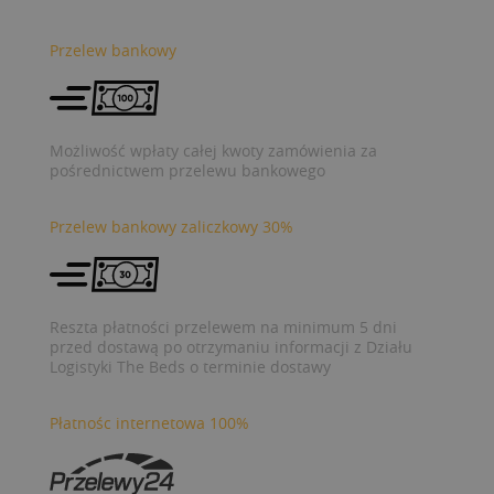
Przelew bankowy
Możliwość wpłaty całej kwoty zamówienia za
pośrednictwem przelewu bankowego
Przelew bankowy zaliczkowy 30%
Reszta płatności przelewem na minimum 5 dni
przed dostawą po otrzymaniu informacji z Działu
Logistyki The Beds o terminie dostawy
Płatnośc internetowa 100%