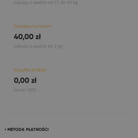
zakupy o wadze od 51 do 90 kg
Dostawa kurierem
40,00 zł
zakupy o wadze do 2 kg
Wysyłka próbek
0,00 zł
kurier DPD
• METODA PŁATNOŚCI