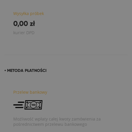
Wysyłka próbek
0,00 zł
kurier DPD
• METODA PŁATNOŚCI
Przelew bankowy
Możliwość wpłaty całej kwoty zamówienia za
pośrednictwem przelewu bankowego