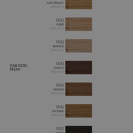
NATURALNY
680,00 zł
OLEJ
PURE
680,00 zł
OLEJ
BIANCO
680,00 zł
OLEJ
DĄB DZIKI,
CHOCO
PEŁNY
680,00 zł
OLEJ
MOKKA
680,00 zł
OLEJ
VINTAGE
680,00 zł
OLEJ
NERO