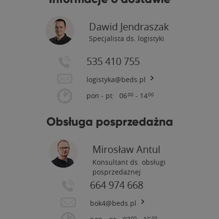
Dawid Jendraszak
Specjalista ds. logistyki
535 410 755
logistyka@beds.pl
pon - pt:
06
- 14
00
00
Obsługa posprzedażna
Mirosław Antul
Konsultant ds. obsługi
posprzedażnej
664 974 668
bok4@beds.pl
00
00