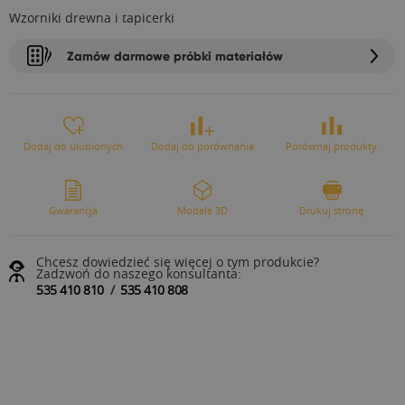
Wzorniki drewna i tapicerki
Zamów darmowe próbki materiałów
Dodaj do ulubionych
Dodaj do porównania
Porównaj produkty
Gwarancja
Modele 3D
Drukuj stronę
Chcesz dowiedzieć się więcej o tym produkcie?
Zadzwoń do naszego konsultanta:
535 410 810
/
535 410 808