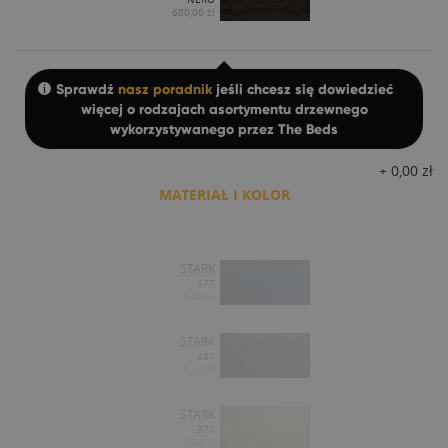
680,00 zł
Sprawdź
nasz poradnik
jeśli chcesz się dowiedzieć
więcej o rodzajach asortymentu drzewnego
wykorzystywanego przez The Beds
+
0,00
zł
MATERIAŁ I KOLOR
STARK
377
0,00 zł
STARK
381
0,00 zł
STARK
371
0,00 zł