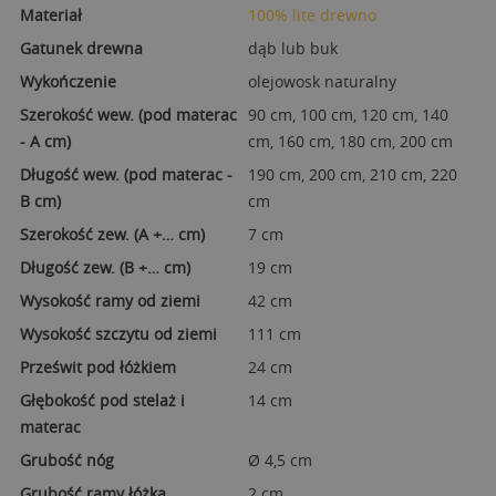
Materiał
100% lite drewno
Gatunek drewna
dąb lub buk
Wykończenie
olejowosk naturalny
Szerokość wew. (pod materac
90 cm, 100 cm, 120 cm, 140
- A cm)
cm, 160 cm, 180 cm, 200 cm
Długość wew. (pod materac -
190 cm, 200 cm, 210 cm, 220
B cm)
cm
Szerokość zew. (A +… cm)
7 cm
Długość zew. (B +… cm)
19 cm
Wysokość ramy od ziemi
42 cm
Wysokość szczytu od ziemi
111 cm
Prześwit pod łóżkiem
24 cm
Głębokość pod stelaż i
14 cm
materac
Grubość nóg
Ø 4,5 cm
Grubość ramy łóżka
2 cm