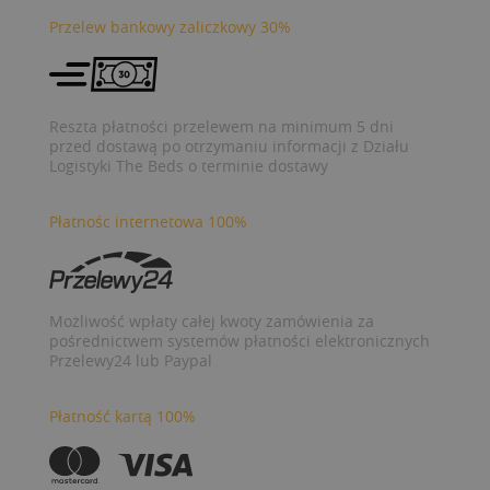
Przelew bankowy zaliczkowy 30%
Reszta płatności przelewem na minimum 5 dni
przed dostawą po otrzymaniu informacji z Działu
Logistyki The Beds o terminie dostawy
Płatnośc internetowa 100%
Możliwość wpłaty całej kwoty zamówienia za
pośrednictwem systemów płatności elektronicznych
Przelewy24 lub Paypal
Płatność kartą 100%