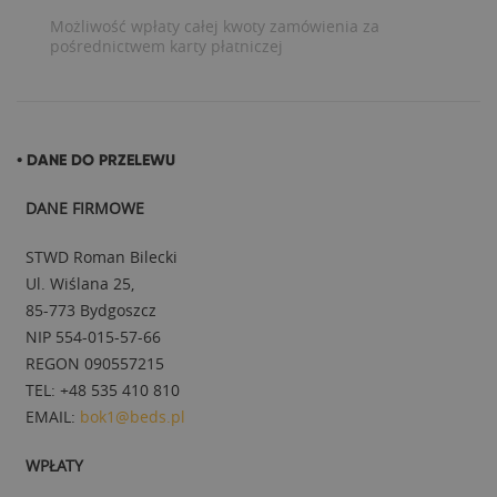
Możliwość wpłaty całej kwoty zamówienia za
pośrednictwem karty płatniczej
• DANE DO PRZELEWU
DANE FIRMOWE
STWD Roman Bilecki
Ul. Wiślana 25,
85-773 Bydgoszcz
NIP 554-015-57-66
REGON 090557215
TEL: +48 535 410 810
EMAIL:
bok1@beds.pl
WPŁATY