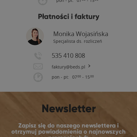
pon - pt:
07
- 15
Płatności i faktury
Monika Wojasińska
Specjalista ds. rozliczeń
535 410 808
faktury@beds.pl
pon - pt:
07
- 15
00
00
Newsletter
Zapisz się do naszego newslettera i
otrzymuj powiadomienia o najnowszych