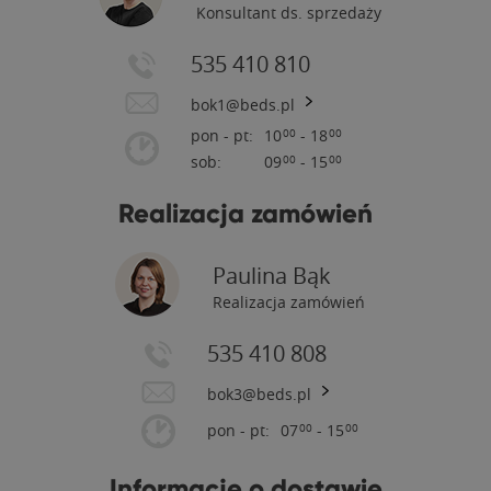
Konsultant ds. sprzedaży
535 410 810
bok1@beds.pl
pon - pt:
10
- 18
00
00
sob:
09
- 15
00
00
Realizacja zamówień
Paulina Bąk
Realizacja zamówień
535 410 808
bok3@beds.pl
pon - pt:
07
- 15
00
00
Informacje o dostawie