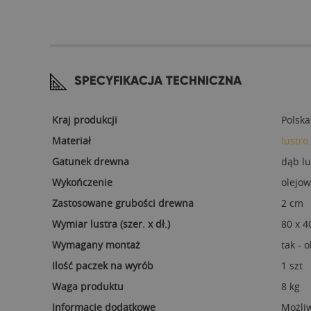
SPECYFIKACJA TECHNICZNA
Kraj produkcji
Polska
Materiał
lustro
Gatunek drewna
dąb l
Wykończenie
olejow
Zastosowane grubości drewna
2 cm
Wymiar lustra (szer. x dł.)
80 x 4
Wymagany montaż
tak - 
Ilość paczek na wyrób
1 szt
Waga produktu
8 kg
Informacje dodatkowe
Możli