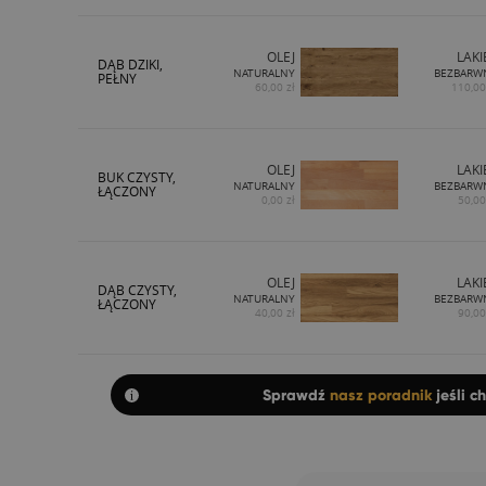
OLEJ
LAKI
DĄB DZIKI,
NATURALNY
BEZBARW
PEŁNY
60,00 zł
110,00
OLEJ
LAKI
BUK CZYSTY,
NATURALNY
BEZBARW
ŁĄCZONY
0,00 zł
50,00
OLEJ
LAKI
DĄB CZYSTY,
NATURALNY
BEZBARW
ŁĄCZONY
40,00 zł
90,00
Sprawdź
nasz poradnik
jeśli c