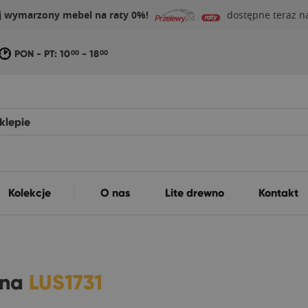
j wymarzony mebel na raty 0%!
dostępne teraz na
PON - PT: 10
- 18
00
00
Kolekcje
O nas
Lite drewno
Kontakt
wna
LUS1731