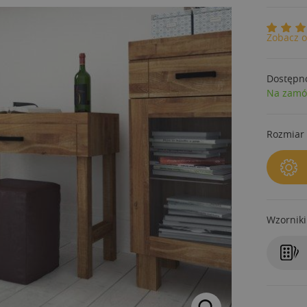
Zobacz o
Dostępn
Na zamó
Rozmiar 
Wzorniki