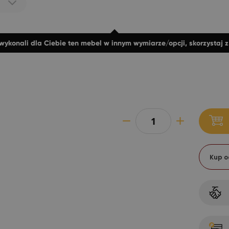
wykonali dla Ciebie ten mebel w innym wymiarze/opcji, skorzystaj 
Kup o