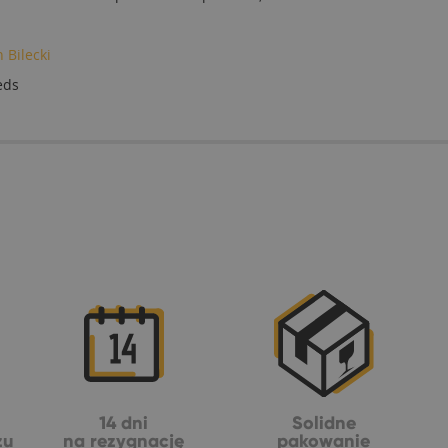
 Bilecki
eds
14 dni
Solidne
żu
na rezygnację
pakowanie