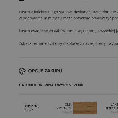
Lustro z kolekcji Bingo stanowi doskonałe uzupełnienie w
w odpowiednim miejscu może optycznie powiększyć pomi
Lustro osadzone zostało w ramie wykonanej z wysokiej j
Zobacz też inne systemy meblowe z naszej oferty i wybie
OPCJE ZAKUPU
GATUNEK DREWNA I WYKOŃCZENIE
OLEJ
LAKI
BUK DZIKI,
NATURALNY
BEZBARW
PEŁNY
10,00 zł
60,00