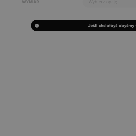
Wybierz opcję...
WYMIAR
Jeśli chciałbyś abyśmy 