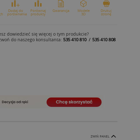
o
Dodaj do
Porównaj
Gwarancja
Modele
Drukuj
ch
porównania
produkty
3D
stronę
sz dowiedzieć się więcej o tym produkcie?
zwoń do naszego konsultanta:
535 410 810
/
535 410 808
ZWIŃ PANEL