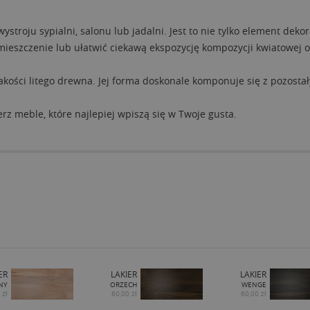
ystroju sypialni, salonu lub jadalni. Jest to nie tylko element deko
eszczenie lub ułatwić ciekawą ekspozycję kompozycji kwiatowej o
akości litego drewna. Jej forma doskonale komponuje się z pozostał
rz meble, które najlepiej wpiszą się w Twoje gusta.
ER
LAKIER
LAKIER
NY
ORZECH
WENGE
 zł
60,00 zł
60,00 zł