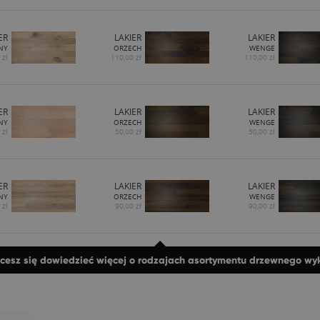
ER
LAKIER
LAKIER
NY
ORZECH
WENGE
 zł
110,00 zł
110,00 zł
ER
LAKIER
LAKIER
NY
ORZECH
WENGE
 zł
50,00 zł
50,00 zł
ER
LAKIER
LAKIER
NY
ORZECH
WENGE
 zł
90,00 zł
90,00 zł
hcesz się dowiedzieć więcej o rodzajach asortymentu drzewnego w