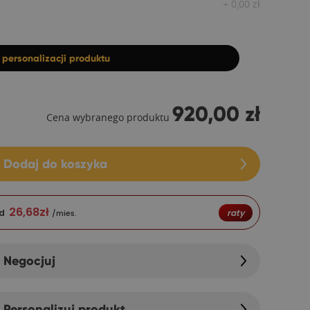
+
0,00
zł
z
personalizacji produktu
920,00 zł
Cena wybranego produktu
Dodaj do koszyka
26,68
zł
d
raty
/mies.
Negocjuj
Personalizuj produkt