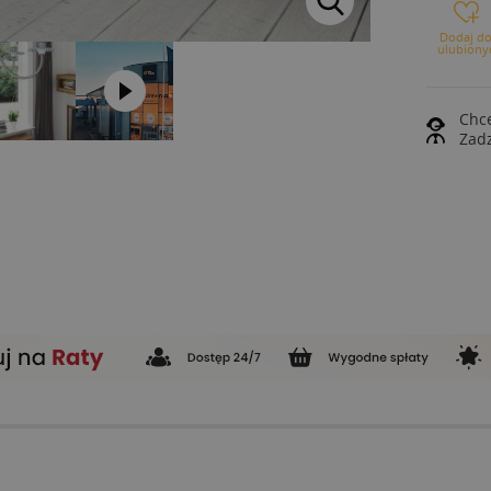
Dodaj d
ulubiony
Chce
Zad