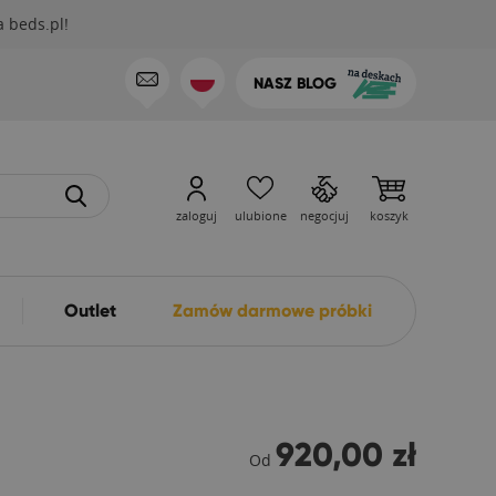
 beds.pl!
NASZ BLOG
zaloguj
ulubione
negocjuj
koszyk
Outlet
Zamów darmowe próbki
920,00 zł
Od