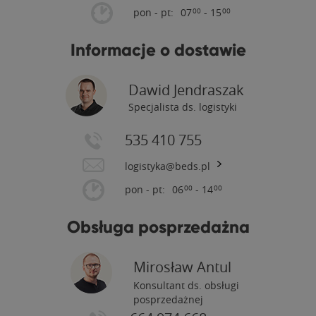
pon - pt:
07
- 15
00
00
Informacje o dostawie
Dawid Jendraszak
Specjalista ds. logistyki
535 410 755
logistyka@beds.pl
pon - pt:
06
- 14
00
00
Obsługa posprzedażna
Mirosław Antul
Konsultant ds. obsługi
posprzedażnej