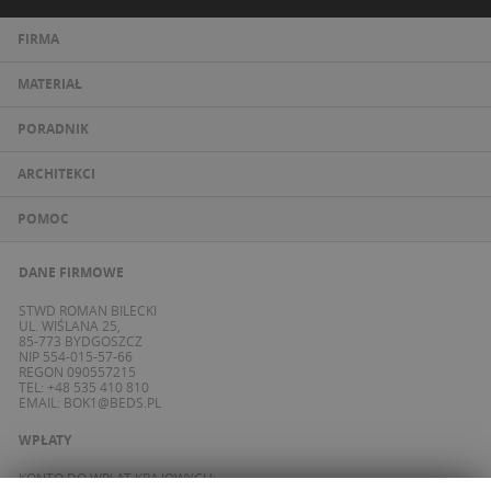
FIRMA
MATERIAŁ
PORADNIK
ARCHITEKCI
POMOC
DANE FIRMOWE
STWD ROMAN BILECKI
UL. WIŚLANA 25,
85-773 BYDGOSZCZ
NIP 554-015-57-66
REGON 090557215
TEL: +48 535 410 810
EMAIL:
BOK1@BEDS.PL
WPŁATY
KONTO DO WPŁAT KRAJOWYCH: