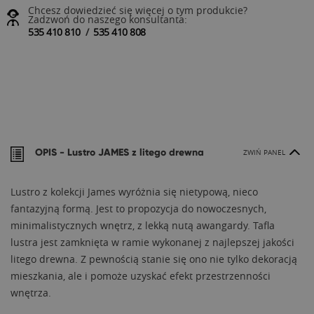
Chcesz dowiedzieć się więcej o tym produkcie?
Zadzwoń do naszego konsultanta:
535 410 810
/
535 410 808
OPIS -
Lustro JAMES z litego drewna
ZWIŃ PANEL
Lustro z kolekcji James wyróżnia się nietypową, nieco
fantazyjną formą. Jest to propozycja do nowoczesnych,
minimalistycznych wnętrz, z lekką nutą awangardy. Tafla
lustra jest zamknięta w ramie wykonanej z najlepszej jakości
litego drewna. Z pewnością stanie się ono nie tylko dekoracją
mieszkania, ale i pomoże uzyskać efekt przestrzenności
wnętrza.