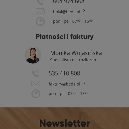
664 974 668
bok4@beds.pl
pon - pt:
07
- 15
00
00
Płatności i faktury
Monika Wojasińska
Specjalista ds. rozliczeń
535 410 808
faktury@beds.pl
pon - pt:
07
- 15
00
00
Newsletter