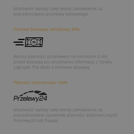
Możliwość wpłaty całej kwoty zamówienia za
pośrednictwem przelewu bankowego
Przelew bankowy zaliczkowy 30%
Reszta płatności przelewem na minimum 5 dni
przed dostawą po otrzymaniu informacji z Działu
Logistyki The Beds o terminie dostawy
Płatnośc internetowa 100%
Możliwość wpłaty całej kwoty zamówienia za
pośrednictwem systemów płatności elektronicznych
Przelewy24 lub Paypal