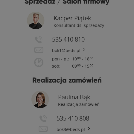
Sprzedaż / Salon firmowy
Kacper Piątek
Konsultant ds. sprzedaży
535 410 810
bok1@beds.pl
pon - pt:
10
- 18
00
00
sob:
09
- 15
00
00
Realizacja zamówień
Paulina Bąk
Realizacja zamówień
535 410 808
bok3@beds.pl