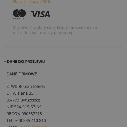
Płatność kartą 100%
Możliwość wpłaty całej kwoty zamówienia za
pośrednictwem karty płatniczej
• DANE DO PRZELEWU
DANE FIRMOWE
STWD Roman Bilecki
Ul. Wiślana 25,
85-773 Bydgoszcz
NIP 554-015-57-66
REGON 090557215
TEL: +48 535 410 810