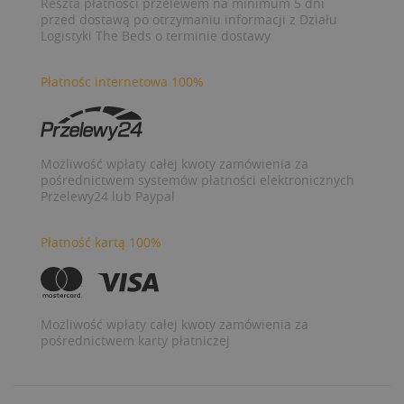
Reszta płatności przelewem na minimum 5 dni
przed dostawą po otrzymaniu informacji z Działu
Logistyki The Beds o terminie dostawy
Płatnośc internetowa 100%
Możliwość wpłaty całej kwoty zamówienia za
pośrednictwem systemów płatności elektronicznych
Przelewy24 lub Paypal
Płatność kartą 100%
Możliwość wpłaty całej kwoty zamówienia za
pośrednictwem karty płatniczej