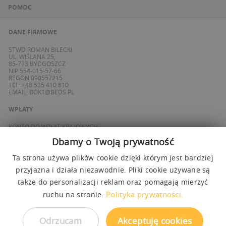
POMOC
DANE FIRMOWE
STWD ROMAN BILECKI
UL. WIŚLANA 25,
85-773 BYDGOSZCZ
NIP 554-015-57-66
REGON 090557215
TEL: +48 535 410 810
EMAIL:
BOK1@BEDS.PL
WPŁATY
KONTO DO WPŁAT KRAJOWYCH:
BANK ING
Dbamy o Twoją prywatność
69 1050 1139 1000 0090 8355 0765
KONTO DO WPŁAT SPOZA POLSKI / FOREIGN PAYMENTS:
BANK ING
Ta strona używa plików cookie dzięki którym jest bardziej
PL 27 1050 1139 1000 0090 8358 3337
przyjazna i działa niezawodnie. Pliki cookie używane są
SWIFT: INGBPLPW
także do personalizacji reklam oraz pomagają mierzyć
OBSŁUGUJEMY PŁATNOŚCI
Polityka prywatności.
ruchu na stronie.
Odrzucam
Akceptuję cookies