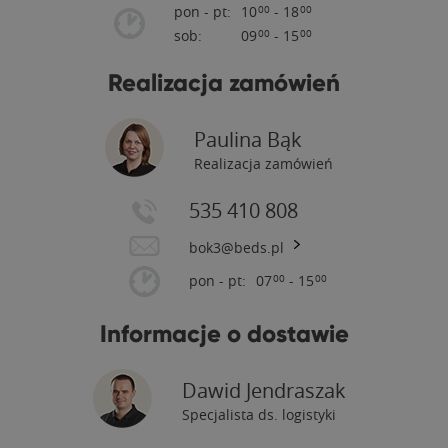
pon - pt:
10
- 18
00
00
sob:
09
- 15
00
00
Realizacja zamówień
Paulina Bąk
Realizacja zamówień
535 410 808
bok3@beds.pl
pon - pt:
07
- 15
00
00
Informacje o dostawie
Dawid Jendraszak
Specjalista ds. logistyki