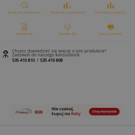
Dodaj do ulubionych
Dodaj do porównania
Porównaj produkty
Gwarancja
Modele 3D
Drukuj stronę
Chcesz dowiedzieć się więcej o tym produkcie?
Zadzwoń do naszego konsultanta:
535 410 810
/
535 410 808