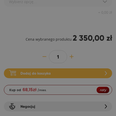
Wybierz opcję...
+
0,00
zł
2 350,00 zł
Cena wybranego produktu
Dodaj do koszyka
68,15
zł
Kup od
raty
/mies.
Negocjuj