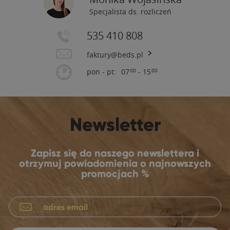
Specjalista ds. rozliczeń
535 410 808
faktury@beds.pl
pon - pt:
07
- 15
00
00
Newsletter
Zapisz się do naszego newslettera i
otrzymuj powiadomienia o najnowszych
promocjach %