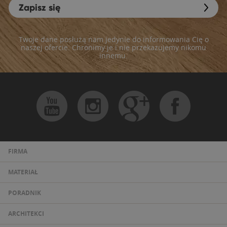
Zapisz się
Twoje dane posłużą nam jedynie do informowania Cię o
naszej ofercie. Chronimy je i nie przekazujemy nikomu
innemu.
FIRMA
MATERIAŁ
PORADNIK
ARCHITEKCI