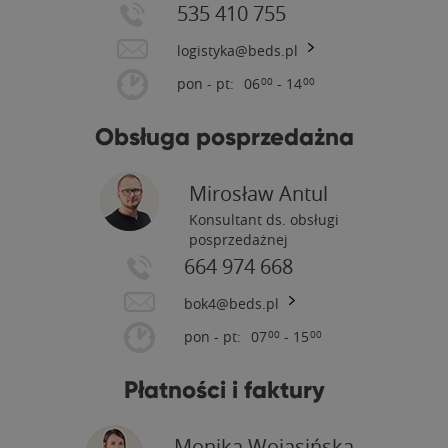
535 410 755
logistyka@beds.pl
pon - pt:
06
- 14
00
00
Obsługa posprzedażna
Mirosław Antul
Konsultant ds. obsługi
posprzedażnej
664 974 668
bok4@beds.pl
pon - pt:
07
- 15
00
00
Płatności i faktury
Monika Wojasińska