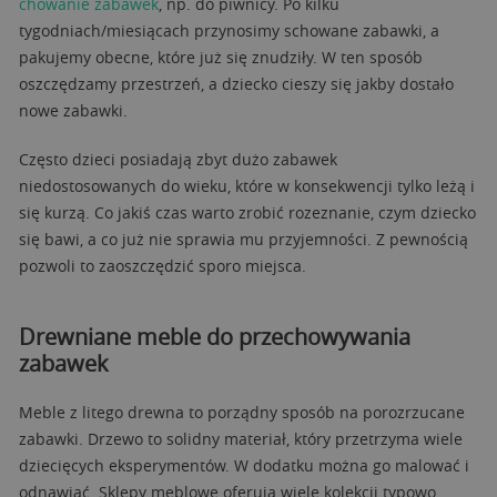
chowanie zabawek
, np. do piwnicy. Po kilku
tygodniach/miesiącach przynosimy schowane zabawki, a
pakujemy obecne, które już się znudziły. W ten sposób
oszczędzamy przestrzeń, a dziecko cieszy się jakby dostało
nowe zabawki.
Często dzieci posiadają zbyt dużo zabawek
niedostosowanych do wieku, które w konsekwencji tylko leżą i
się kurzą. Co jakiś czas warto zrobić rozeznanie, czym dziecko
się bawi, a co już nie sprawia mu przyjemności. Z pewnością
pozwoli to zaoszczędzić sporo miejsca.
Drewniane meble do przechowywania
zabawek
Meble z litego drewna to porządny sposób na porozrzucane
zabawki. Drzewo to solidny materiał, który przetrzyma wiele
dziecięcych eksperymentów. W dodatku można go malować i
odnawiać. Sklepy meblowe oferują wiele kolekcji typowo