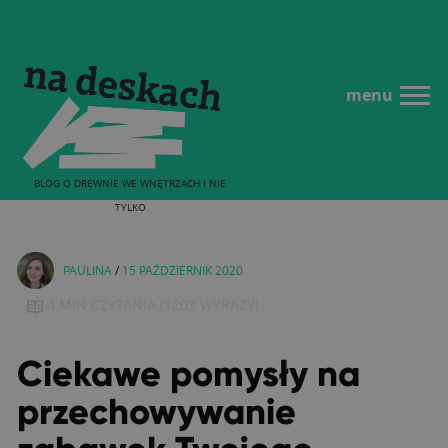
menu
BLOG O DREWNIE WE WNĘTRZACH I NIE
TYLKO
PAULINA
/
15 PAŹDZIERNIK 2020
4 MIN
CZYTANIA
(
1203
WYRAZY)
Ciekawe pomysły na
przechowywanie