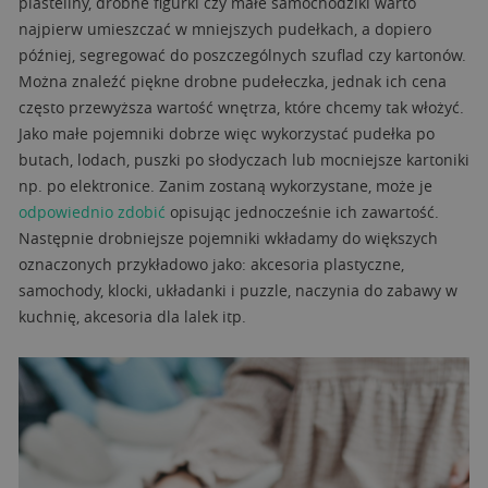
plasteliny, drobne figurki czy małe samochodziki warto
najpierw umieszczać w mniejszych pudełkach, a dopiero
później, segregować do poszczególnych szuflad czy kartonów.
Można znaleźć piękne drobne pudełeczka, jednak ich cena
często przewyższa wartość wnętrza, które chcemy tak włożyć.
Jako małe pojemniki dobrze więc wykorzystać pudełka po
butach, lodach, puszki po słodyczach lub mocniejsze kartoniki
np. po elektronice. Zanim zostaną wykorzystane, może je
odpowiednio zdobić
opisując jednocześnie ich zawartość.
Następnie drobniejsze pojemniki wkładamy do większych
oznaczonych przykładowo jako: akcesoria plastyczne,
samochody, klocki, układanki i puzzle, naczynia do zabawy w
kuchnię, akcesoria dla lalek itp.