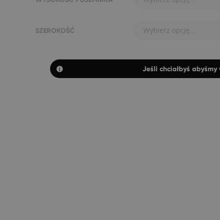
Wybierz opcję...
SZEROKOŚĆ
Jeśli chciałbyś abyśmy 