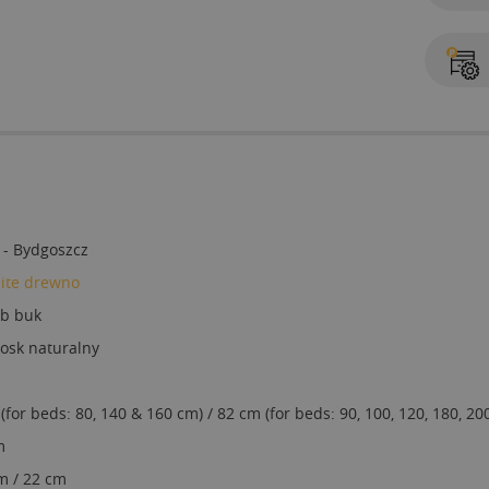
 - Bydgoszcz
lite drewno
ub buk
osk naturalny
(for beds: 80, 140 & 160 cm) / 82 cm (for beds: 90, 100, 120, 180, 20
m
m / 22 cm