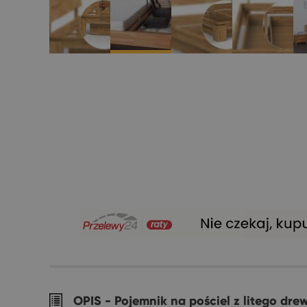
OPIS -
Pojemnik na pościel z litego dre