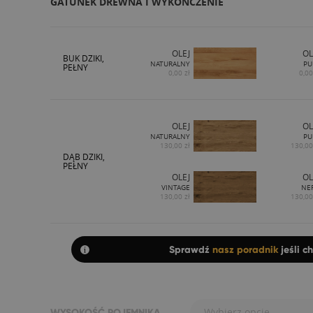
GATUNEK DREWNA I WYKOŃCZENIE
OLEJ
OL
BUK DZIKI,
NATURALNY
PU
PEŁNY
0,00 zł
0,00
OLEJ
OL
NATURALNY
PU
130,00 zł
130,00
DĄB DZIKI,
PEŁNY
OLEJ
OL
VINTAGE
NE
130,00 zł
130,00
Sprawdź
nasz poradnik
jeśli c
Wybierz opcję...
WYSOKOŚĆ POJEMNIKA