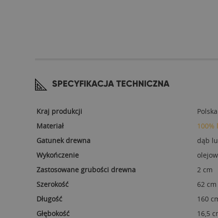
SPECYFIKACJA TECHNICZNA
Kraj produkcji
Polska
Materiał
100% 
Gatunek drewna
dąb l
Wykończenie
olejow
Zastosowane grubości drewna
2 cm
Szerokość
62 cm 
Długość
160 c
Głębokość
16,5 c