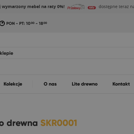
j wymarzony mebel na raty 0%!
dostępne teraz na
PON - PT: 10
- 18
00
00
Kolekcje
O nas
Lite drewno
Kontakt
ego drewna
SKR0001