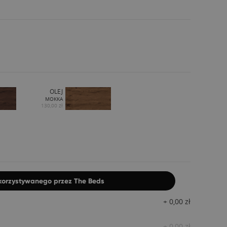
OLEJ
MOKKA
130,00 zł
ykorzystywanego przez The Beds
+
0,00
zł
+
0,00
zł