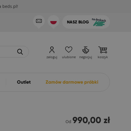
 beds.pl!
NASZ BLOG
zaloguj
ulubione
negocjuj
koszyk
Outlet
Zamów darmowe próbki
990,00 zł
Od