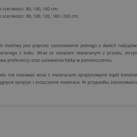
 szerokości: 80, 140, 160 cm;
szerokości: 90, 100, 120, 180 i 200 cm;
h możliwy jest poprzez zastosowanie jednego z dwóch rodzajów 
ieranego z boku. Wraz ze stelażem otwieranym z przodu, otrzy
wa preferencji oraz ustawienia łóżka w pomieszczeniu.
rzodu nie stosować wraz z materacami sprężynowymi bądź bonelo
gięcie sprężyn i zniszczenie materaca. W przypadku zastosowania