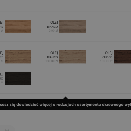
EJ
OLEJ
RE
BIANCO
 zł
0,00 zł
EJ
OLEJ
OLEJ
RE
BIANCO
CHOCO
 zł
130,00 zł
130,00 zł
EJ
RO
 zł
hcesz się dowiedzieć więcej o rodzajach asortymentu drzewnego w