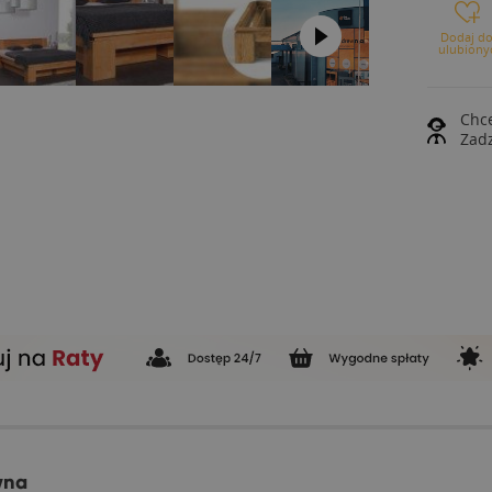
Dodaj d
ulubiony
Chce
Zad
wna