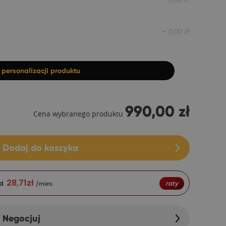
+
0,00
zł
z
personalizacji produktu
990,00 zł
Cena wybranego produktu
Dodaj do koszyka
28,71
zł
d
raty
/mies.
Negocjuj