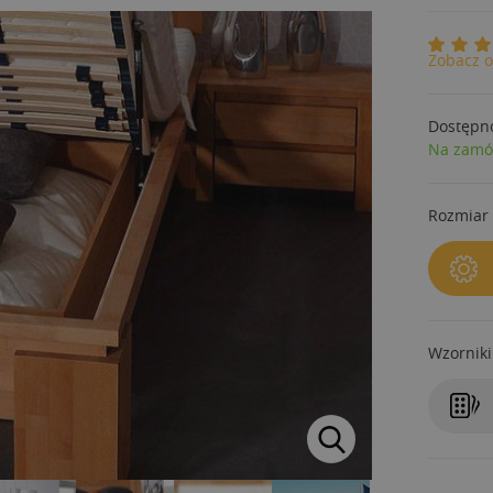
Zobacz o
Dostępn
Na zamó
Rozmiar 
Wzorniki