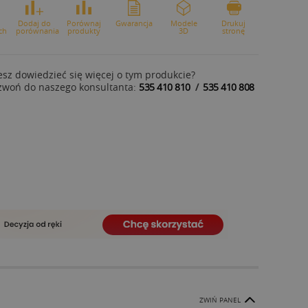
o
Dodaj do
Porównaj
Gwarancja
Modele
Drukuj
ch
porównania
produkty
3D
stronę
sz dowiedzieć się więcej o tym produkcie?
zwoń do naszego konsultanta:
535 410 810
/
535 410 808
ZWIŃ PANEL