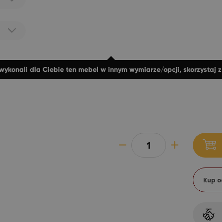
wykonali dla Ciebie ten mebel w innym wymiarze/opcji, skorzystaj 
Kup o