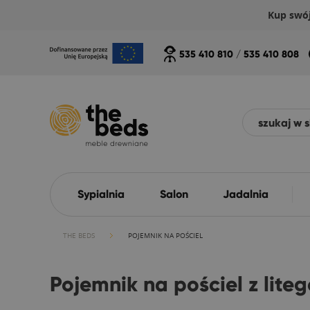
Kup swó
535 410 810
/
535 410 808
Sypialnia
Salon
Jadalnia
THE BEDS
POJEMNIK NA POŚCIEL
Pojemnik na pościel z lit