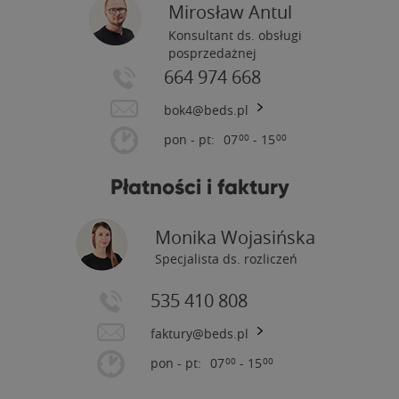
Mirosław Antul
Konsultant ds. obsługi
posprzedażnej
664 974 668
bok4@beds.pl
pon - pt:
07
- 15
00
00
Płatności i faktury
Monika Wojasińska
Specjalista ds. rozliczeń
535 410 808
faktury@beds.pl
pon - pt:
07
- 15
00
00