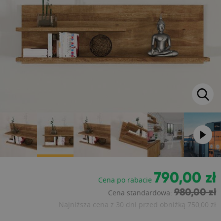
790,00 zł
Cena po rabacie
980,00 zł
Cena standardowa:
Najniższa cena z 30 dni przed obniżką
750,00 zł