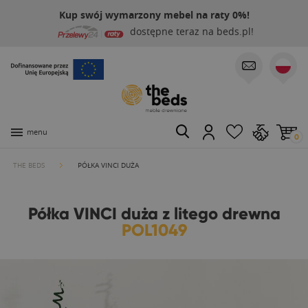
Kup swój wymarzony mebel na raty 0%!
dostępne teraz na beds.pl!
menu
0
THE BEDS
PÓŁKA VINCI DUŻA
Półka VINCI duża z litego drewna
POL1049