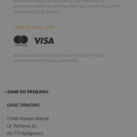
Możliwość wpłaty całej kwoty zamówienia za
pośrednictwem systemów płatności elektronicznych
Przelewy24 lub Paypal
Płatność kartą 100%
Możliwość wpłaty całej kwoty zamówienia za
pośrednictwem karty płatniczej
• DANE DO PRZELEWU
DANE FIRMOWE
STWD Roman Bilecki
Ul. Wiślana 25,
85-773 Bydgoszcz