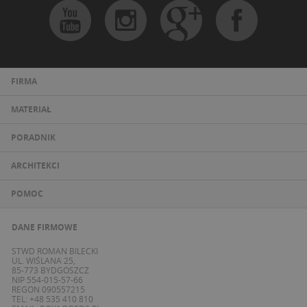
FIRMA
MATERIAŁ
PORADNIK
ARCHITEKCI
POMOC
DANE FIRMOWE
STWD ROMAN BILECKI
UL. WIŚLANA 25,
85-773 BYDGOSZCZ
NIP 554-015-57-66
REGON 090557215
TEL: +48 535 410 810