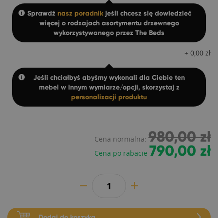
Sprawdź
nasz poradnik
jeśli chcesz się dowiedzieć
więcej o rodzajach asortymentu drzewnego
wykorzystywanego przez The Beds
+
0,00
zł
Jeśli chciałbyś abyśmy wykonali dla Ciebie ten
mebel w innym wymiarze/opcji, skorzystaj z
personalizacji produktu
980,00 zł
Cena normalna:
790,00 zł
Cena po rabacie
Dodaj do koszyka