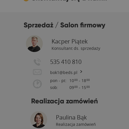
Sprzedaż / Salon firmowy
Kacper Piątek
Konsultant ds. sprzedaży
535 410 810
bok1@beds.pl
pon - pt:
10
- 18
00
00
sob:
09
- 15
00
00
Realizacja zamówień
Paulina Bąk
Realizacja zamówień