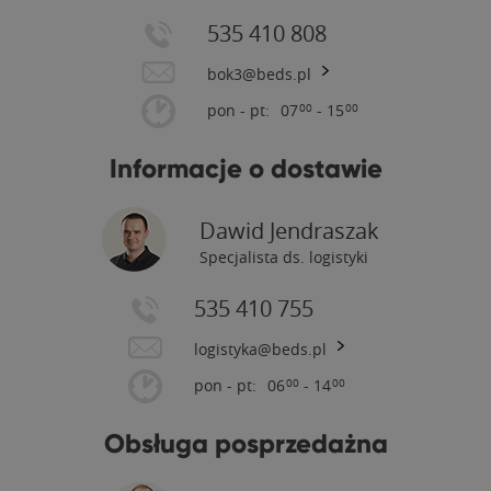
535 410 808
bok3@beds.pl
pon - pt:
07
- 15
00
00
Informacje o dostawie
Dawid Jendraszak
Specjalista ds. logistyki
535 410 755
logistyka@beds.pl
pon - pt:
06
- 14
00
00
Obsługa posprzedażna