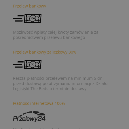
Przelew bankowy
Możliwość wpłaty całej kwoty zamówienia za
pośrednictwem przelewu bankowego
Przelew bankowy zaliczkowy 30%
Reszta płatności przelewem na minimum 5 dni
przed dostawą po otrzymaniu informacji z Działu
Logistyki The Beds o terminie dostawy
Płatnośc internetowa 100%