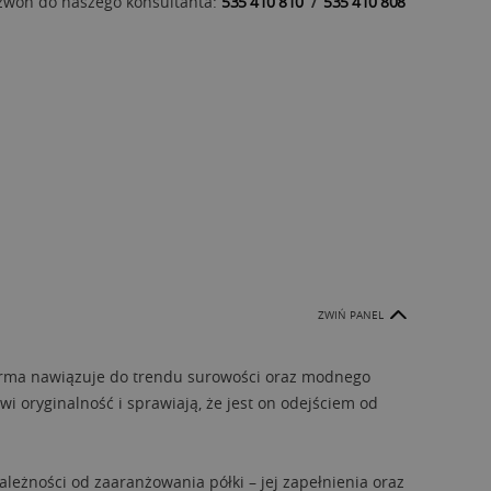
zwoń do naszego konsultanta:
535 410 810
/
535 410 808
ZWIŃ PANEL
 forma nawiązuje do trendu surowości oraz modnego
wi oryginalność i sprawiają, że jest on odejściem od
ależności od zaaranżowania półki – jej zapełnienia oraz