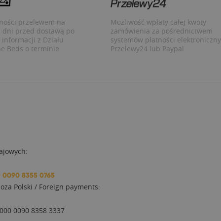
tności przelewem na
Możliwość wpłaty całej kwoty
dni przed dostawą po
zamówienia za pośrednictwem
informacji z Działu
systemów płatności elektroniczn
he Beds o terminie
Przelewy24 lub Paypal
ajowych:
0 0090 8355 0765
oza Polski / Foreign payments:
1000 0090 8358 3337