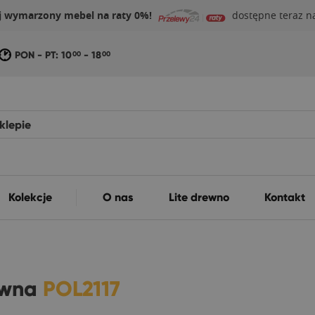
j wymarzony mebel na raty 0%!
dostępne teraz na
PON - PT: 10
- 18
00
00
Kolekcje
O nas
Lite drewno
Kontakt
rewna
POL2117