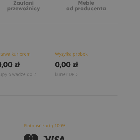
Zaufani
Meble
przewoźnicy
od producenta
tawa kurierem
Wysyłka próbek
,00 zł
0,00 zł
upy o wadze do 2
kurier DPD
Płatność kartą 100%