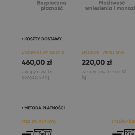
Bezpieczna
Możliwość
płatność
wniesienia i monta
• KOSZTY DOSTAWY
Dostawa i wniesienie
Dostawa i wniesienie
460,00 zł
220,00 zł
zakupy o wadze
zakupy o wadze do 50
powyżej 90 kg
kg
• METODA PŁATNOŚCI
Przelew bankowy
Przelew ba