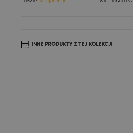
EMAIL:
bok1@beds.pl
SWIFT: INGBPLPW
INNE PRODUKTY Z TEJ KOLEKCJI