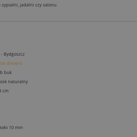
ypialni, jadalni czy salonu.
 - Bydgoszcz
lite drewno
ub buk
osk naturalny
3 cm
około 10 min