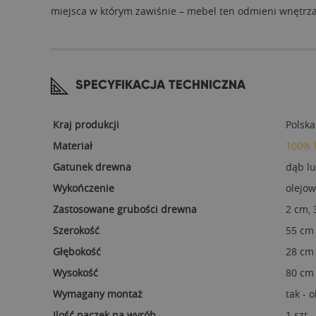
miejsca w którym zawiśnie – mebel ten odmieni wnętrza s
SPECYFIKACJA TECHNICZNA
Kraj produkcji
Polska
Materiał
100% 
Gatunek drewna
dąb l
Wykończenie
olejow
Zastosowane grubości drewna
2 cm, 
Szerokość
55 cm
Głębokość
28 cm
Wysokość
80 cm
Wymagany montaż
tak - 
Ilość paczek na wyrób
1 szt