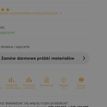
pinie użytkowników o tym produkcie
ość:
magazynie
 drewna i tapicerki
Zamów darmowe próbki materiałów
o
Dodaj do
Porównaj
Gwarancja
Modele
Drukuj
ch
porównania
produkty
3D
stronę
sz dowiedzieć się więcej o tym produkcie?