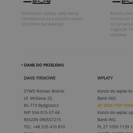
Możliwość wpłaty całej kwoty
Reszta pła
zamówienia za pośrednictwem
minimum 5 
przelewu bankowego
otrzymaniu 
Logistyki T
dostawy
• DANE DO PRZELEWU
DANE FIRMOWE
WPŁATY
STWD Roman Bilecki
Konto do wpłat kr
Ul. Wiślana 25,
Bank ING
85-773 Bydgoszcz
69 1050 1139 100
NIP 554-015-57-66
Konto do wpłat sp
REGON 090557215
Bank ING
TEL: +48 535 410 810
PL 27 1050 1139 