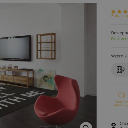
Zobacz o
Dostępn
Brak w 
Wzorniki
Dodaj d
ulubiony
Chce