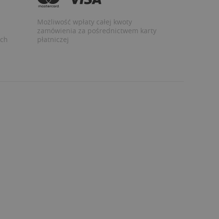
Możliwość wpłaty całej kwoty
zamówienia za pośrednictwem karty
ych
płatniczej