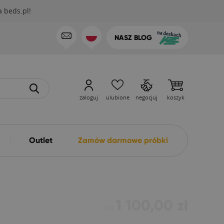
 beds.pl!
NASZ BLOG
zaloguj
ulubione
negocjuj
koszyk
Outlet
Zamów darmowe próbki
1 100,00 zł
Od