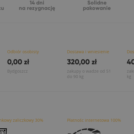
14 dni
Solidne
żu
na rezygnację
pakowanie
Odbiór osobisty
Dostawa i wniesienie
Dos
0,00 zł
320,00 zł
40
Bydgoszcz
zakupy o wadze od 51
zak
do 90 kg
kg
nkowy zaliczkowy 30%
Płatnośc internetowa 100%