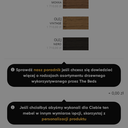
MOKKA
1 710,00 zł
OLEJ
VINTAGE
1 710,00 zł
OLEJ
NERO
1 710,00 zł
Sprawdź
nasz poradnik
jeśli chcesz się dowiedzieć
więcej o rodzajach asortymentu drzewnego
wykorzystywanego przez The Beds
+
0,00
zł
Jeśli chciałbyś abyśmy wykonali dla Ciebie ten
mebel w innym wymiarze/opcji, skorzystaj z
personalizacji produktu