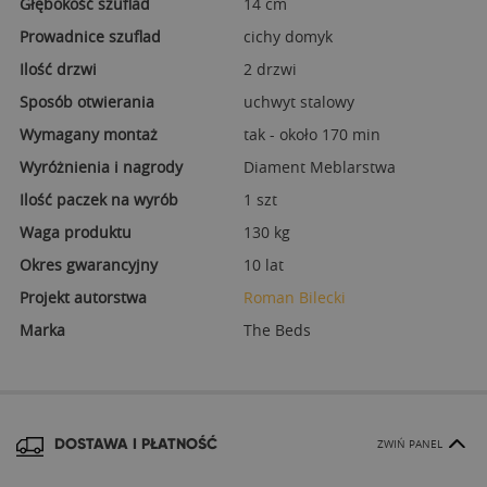
Głębokość szuflad
14 cm
Prowadnice szuflad
cichy domyk
Ilość drzwi
2 drzwi
Sposób otwierania
uchwyt stalowy
Wymagany montaż
tak - około 170 min
Wyróżnienia i nagrody
Diament Meblarstwa
Ilość paczek na wyrób
1 szt
Waga produktu
130 kg
Okres gwarancyjny
10 lat
Projekt autorstwa
Roman Bilecki
Marka
The Beds
DOSTAWA I PŁATNOŚĆ
ZWIŃ PANEL