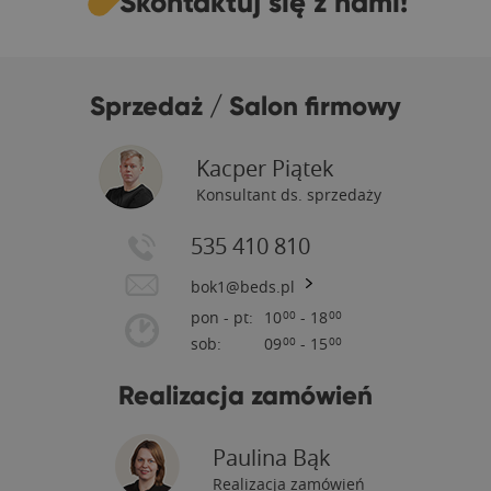
Skontaktuj się z nami!
Sprzedaż / Salon firmowy
Kacper Piątek
Konsultant ds. sprzedaży
535 410 810
bok1@beds.pl
pon - pt:
10
- 18
00
00
sob:
09
- 15
00
00
Realizacja zamówień
Paulina Bąk
Realizacja zamówień