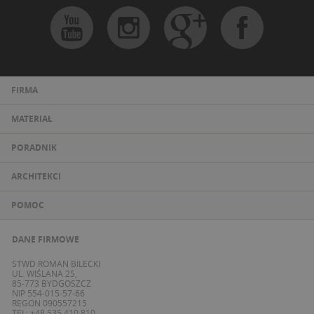
FIRMA
MATERIAŁ
PORADNIK
ARCHITEKCI
POMOC
DANE FIRMOWE
STWD ROMAN BILECKI
UL. WIŚLANA 25,
85-773 BYDGOSZCZ
NIP 554-015-57-66
REGON 090557215
TEL: +48 535 410 810