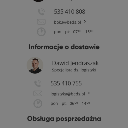
535 410 808
bok3@beds.pl
pon - pt:
07
- 15
00
00
Informacje o dostawie
Dawid Jendraszak
Specjalista ds. logistyki
535 410 755
logistyka@beds.pl
pon - pt:
06
- 14
00
00
Obsługa posprzedażna