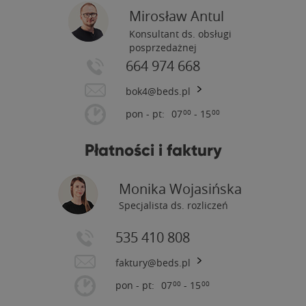
Mirosław Antul
Konsultant ds. obsługi
posprzedażnej
664 974 668
bok4@beds.pl
pon - pt:
07
- 15
00
00
Płatności i faktury
Monika Wojasińska
Specjalista ds. rozliczeń
535 410 808
faktury@beds.pl
pon - pt:
07
- 15
00
00