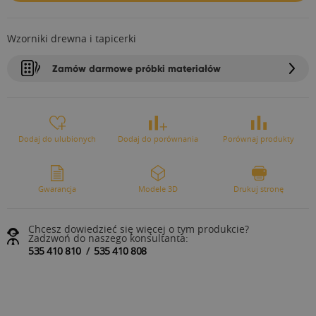
Wzorniki drewna i tapicerki
Zamów darmowe próbki materiałów
Dodaj do ulubionych
Dodaj do porównania
Porównaj produkty
Gwarancja
Modele 3D
Drukuj stronę
Chcesz dowiedzieć się więcej o tym produkcie?
Zadzwoń do naszego konsultanta:
535 410 810
/
535 410 808