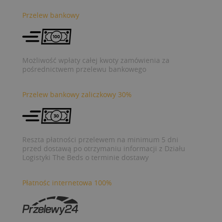
Przelew bankowy
Możliwość wpłaty całej kwoty zamówienia za
pośrednictwem przelewu bankowego
Przelew bankowy zaliczkowy 30%
Reszta płatności przelewem na minimum 5 dni
przed dostawą po otrzymaniu informacji z Działu
Logistyki The Beds o terminie dostawy
Płatnośc internetowa 100%