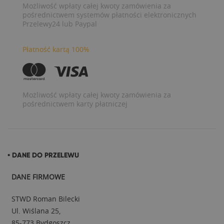
Możliwość wpłaty całej kwoty zamówienia za
pośrednictwem systemów płatności elektronicznych
Przelewy24 lub Paypal
Płatność kartą 100%
Możliwość wpłaty całej kwoty zamówienia za
pośrednictwem karty płatniczej
• DANE DO PRZELEWU
DANE FIRMOWE
STWD Roman Bilecki
Ul. Wiślana 25,
85-773 Bydgoszcz