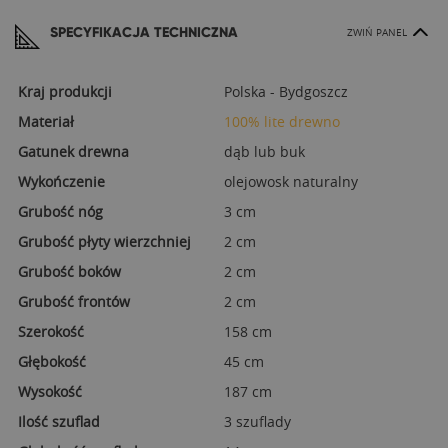
SPECYFIKACJA TECHNICZNA
ZWIŃ PANEL
Kraj produkcji
Polska - Bydgoszcz
Materiał
100% lite drewno
Gatunek drewna
dąb lub buk
Wykończenie
olejowosk naturalny
Grubość nóg
3 cm
Grubość płyty wierzchniej
2 cm
Grubość boków
2 cm
Grubość frontów
2 cm
Szerokość
158 cm
Głębokość
45 cm
Wysokość
187 cm
Ilość szuflad
3 szuflady