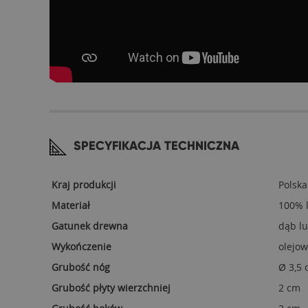
SPECYFIKACJA TECHNICZNA
Kraj produkcji
Polska
Materiał
100% 
Gatunek drewna
dąb l
Wykończenie
olejow
Grubość nóg
Ø 3,5
Grubość płyty wierzchniej
2 cm