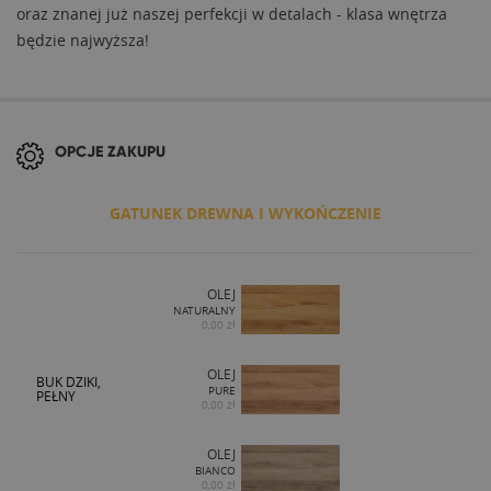
oraz znanej już naszej perfekcji w detalach - klasa wnętrza
będzie najwyższa!
OPCJE ZAKUPU
GATUNEK DREWNA I WYKOŃCZENIE
OLEJ
NATURALNY
0,00 zł
OLEJ
BUK DZIKI,
PURE
PEŁNY
0,00 zł
OLEJ
BIANCO
0,00 zł