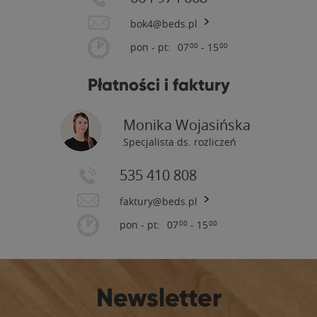
bok4@beds.pl
pon - pt:
07
- 15
00
00
Płatności i faktury
Monika Wojasińska
Specjalista ds. rozliczeń
535 410 808
faktury@beds.pl
pon - pt:
07
- 15
00
00
Newsletter