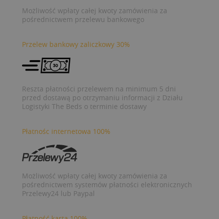
Możliwość wpłaty całej kwoty zamówienia za
pośrednictwem przelewu bankowego
Przelew bankowy zaliczkowy 30%
Reszta płatności przelewem na minimum 5 dni
przed dostawą po otrzymaniu informacji z Działu
Logistyki The Beds o terminie dostawy
Płatnośc internetowa 100%
Możliwość wpłaty całej kwoty zamówienia za
pośrednictwem systemów płatności elektronicznych
Przelewy24 lub Paypal
Płatność kartą 100%