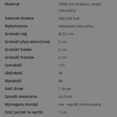
Materiał
100% lite drewno, rattan
naturalny
Gatunek drewna
dąb lub buk
Wykończenie
olejowosk naturalny
Grubość nóg
Ø 3,5 cm
Grubość płyty wierzchniej
2 cm
Grubość boków
2 cm
Grubość frontów
2 cm
Szerokość
115
Głębokość
46
Wysokość
86
Ilość drzwi
1 drzwi
Sposób otwierania
za front
Wymagany montaż
nie - wyrób zmontowany
Ilość paczek na wyrób
1 szt