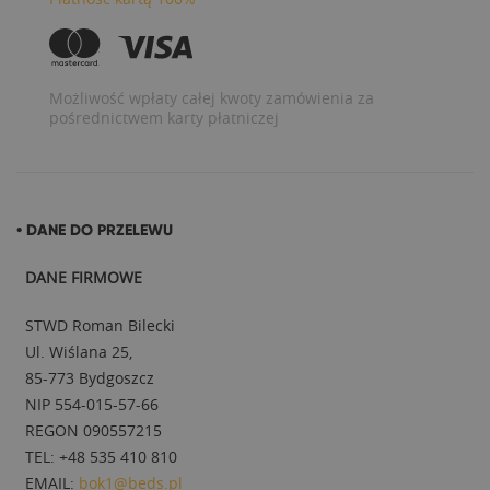
Możliwość wpłaty całej kwoty zamówienia za
pośrednictwem karty płatniczej
• DANE DO PRZELEWU
DANE FIRMOWE
STWD Roman Bilecki
Ul. Wiślana 25,
85-773 Bydgoszcz
NIP 554-015-57-66
REGON 090557215
TEL: +48 535 410 810
EMAIL:
bok1@beds.pl