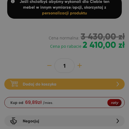
Jeśli chciałbyś abyśmy wykonali dla Ciebie ten
mebel w innym wymiarze/opcji, skorzystaj z
personalizacji produktu
3 430,00 zł
Cena normalna:
2 410,00 zł
Cena po rabacie
Dodaj do koszyka
69,89
zł
Kup od
raty
/mies.
Negocjuj