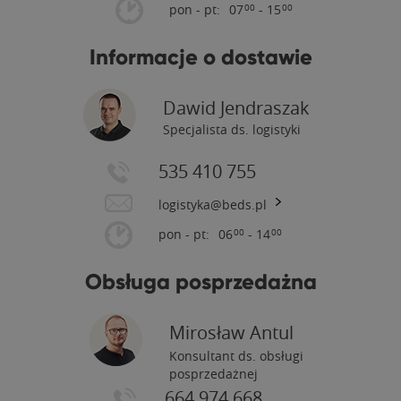
pon - pt:
07
- 15
00
00
Informacje o dostawie
Dawid Jendraszak
Specjalista ds. logistyki
535 410 755
logistyka@beds.pl
pon - pt:
06
- 14
00
00
Obsługa posprzedażna
Mirosław Antul
Konsultant ds. obsługi
posprzedażnej
664 974 668