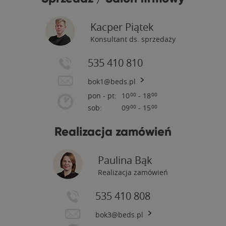
Kacper Piątek
Konsultant ds. sprzedaży
535 410 810
bok1@beds.pl
pon - pt:
10
- 18
00
00
sob:
09
- 15
00
00
Realizacja zamówień
Paulina Bąk
Realizacja zamówień
535 410 808
bok3@beds.pl