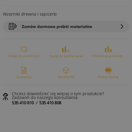
Wzorniki drewna i tapicerki
Zamów darmowe próbki materiałów
Dodaj do ulubionych
Dodaj do porównania
Porównaj produkty
Gwarancja
Modele 3D
Drukuj stronę
Chcesz dowiedzieć się więcej o tym produkcie?
Zadzwoń do naszego konsultanta:
535 410 810
/
535 410 808