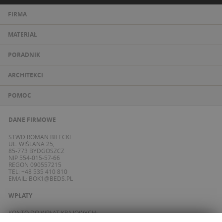
FIRMA
MATERIAŁ
PORADNIK
ARCHITEKCI
POMOC
DANE FIRMOWE
STWD ROMAN BILECKI
UL. WIŚLANA 25,
85-773 BYDGOSZCZ
NIP 554-015-57-66
REGON 090557215
TEL: +48 535 410 810
EMAIL:
BOK1@BEDS.PL
WPŁATY
KONTO DO WPŁAT KRAJOWYCH:
BANK ING