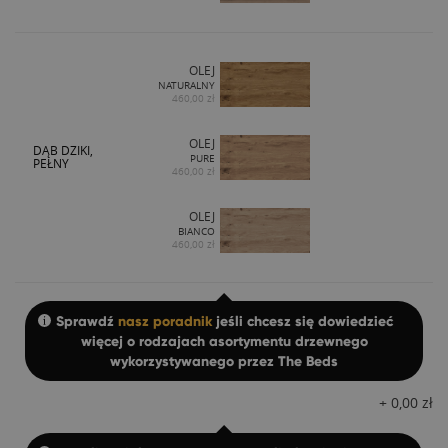
OLEJ
NATURALNY
460,00 zł
OLEJ
DĄB DZIKI,
PURE
PEŁNY
460,00 zł
OLEJ
BIANCO
460,00 zł
Sprawdź
nasz poradnik
jeśli chcesz się dowiedzieć
więcej o rodzajach asortymentu drzewnego
wykorzystywanego przez The Beds
+
0,00
zł