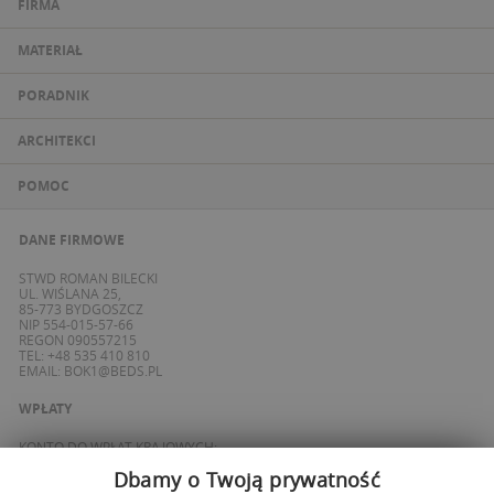
FIRMA
MATERIAŁ
PORADNIK
ARCHITEKCI
POMOC
DANE FIRMOWE
STWD ROMAN BILECKI
UL. WIŚLANA 25,
85-773 BYDGOSZCZ
NIP 554-015-57-66
REGON 090557215
TEL: +48 535 410 810
EMAIL:
BOK1@BEDS.PL
WPŁATY
KONTO DO WPŁAT KRAJOWYCH:
BANK ING
Dbamy o Twoją prywatność
69 1050 1139 1000 0090 8355 0765
KONTO DO WPŁAT SPOZA POLSKI / FOREIGN PAYMENTS: