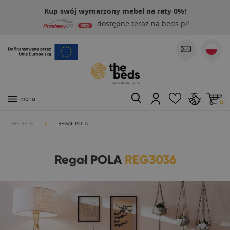
Kup swój wymarzony mebel na raty 0%!
dostępne teraz na beds.pl!
menu
0
THE BEDS
REGAŁ POLA
Regał POLA
REG3036