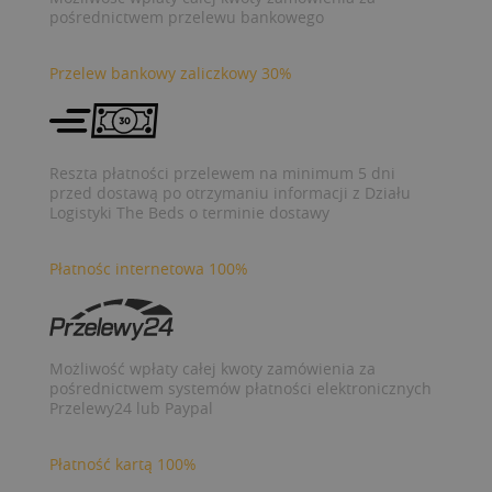
pośrednictwem przelewu bankowego
Przelew bankowy zaliczkowy 30%
Reszta płatności przelewem na minimum 5 dni
przed dostawą po otrzymaniu informacji z Działu
Logistyki The Beds o terminie dostawy
Płatnośc internetowa 100%
Możliwość wpłaty całej kwoty zamówienia za
pośrednictwem systemów płatności elektronicznych
Przelewy24 lub Paypal
Płatność kartą 100%