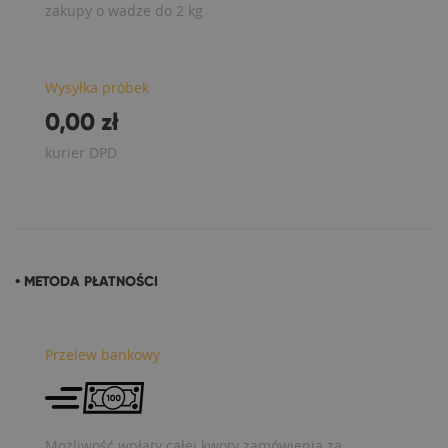
zakupy o wadze do 2 kg
Wysyłka próbek
0,00 zł
kurier DPD
• METODA PŁATNOŚCI
Przelew bankowy
Możliwość wpłaty całej kwoty zamówienia za