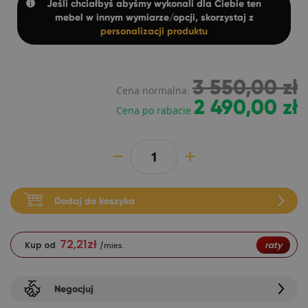
Jeśli chciałbyś abyśmy wykonali dla Ciebie ten
mebel w innym wymiarze/opcji, skorzystaj z
personalizacji produktu
3 550,00 zł
Cena normalna:
2 490,00 zł
Cena po rabacie
Dodaj do koszyka
72,21
zł
Kup od
raty
/mies.
Negocjuj