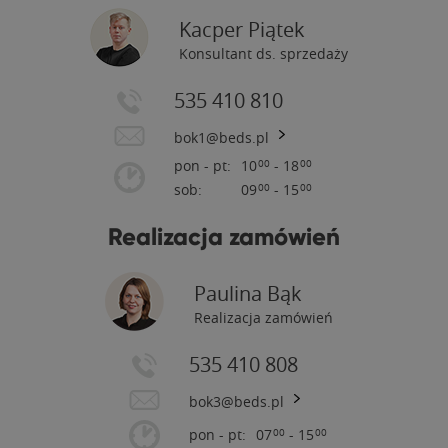
Kacper Piątek
Konsultant ds. sprzedaży
535 410 810
bok1@beds.pl
pon - pt:
10
- 18
00
00
sob:
09
- 15
00
00
Realizacja zamówień
Paulina Bąk
Realizacja zamówień
535 410 808
bok3@beds.pl
pon - pt:
07
- 15
00
00