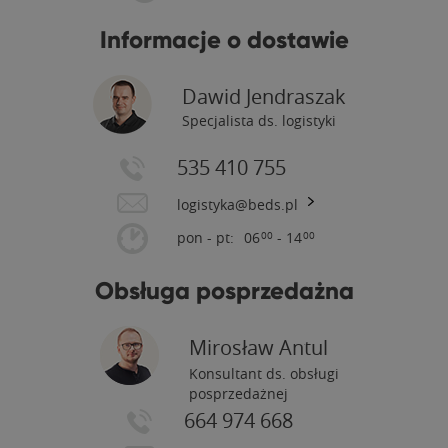
Informacje o dostawie
Dawid Jendraszak
Specjalista ds. logistyki
535 410 755
logistyka@beds.pl
pon - pt:
06
- 14
00
00
Obsługa posprzedażna
Mirosław Antul
Konsultant ds. obsługi
posprzedażnej
664 974 668