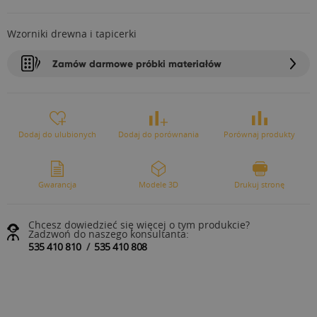
Wzorniki drewna i tapicerki
Zamów darmowe próbki materiałów
Dodaj do ulubionych
Dodaj do porównania
Porównaj produkty
Gwarancja
Modele 3D
Drukuj stronę
Chcesz dowiedzieć się więcej o tym produkcie?
Zadzwoń do naszego konsultanta:
535 410 810
/
535 410 808