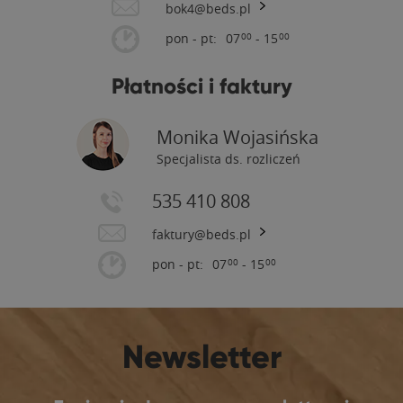
bok4@beds.pl
pon - pt:
07
- 15
00
00
Płatności i faktury
Monika Wojasińska
Specjalista ds. rozliczeń
535 410 808
faktury@beds.pl
pon - pt:
07
- 15
00
00
Newsletter