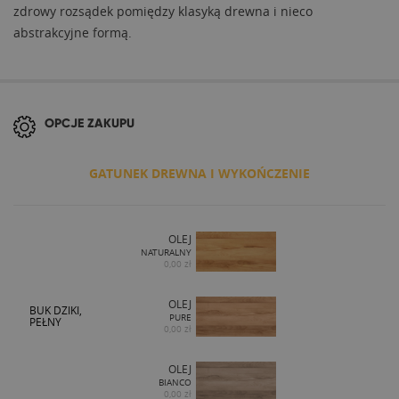
zdrowy rozsądek pomiędzy klasyką drewna i nieco
abstrakcyjne formą.
OPCJE ZAKUPU
GATUNEK DREWNA I WYKOŃCZENIE
OLEJ
NATURALNY
0,00 zł
OLEJ
BUK DZIKI,
PURE
PEŁNY
0,00 zł
OLEJ
BIANCO
0,00 zł