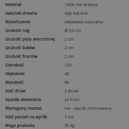
Materiał
100% lite drewno
Gatunek drewna
dąb lub buk
Wykończenie
olejowosk naturalny
Grubość nóg
Ø 3,5 cm
Grubość płyty wierzchniej
2 cm
Grubość boków
2 cm
Grubość frontów
2 cm
Szerokość
120
Głębokość
46
Wysokość
86
Ilość drzwi
2 drzwi
Sposób otwierania
za front
Wymagany montaż
nie - wyrób zmontowany
Ilość paczek na wyrób
1 szt
Waga produktu
35 kg