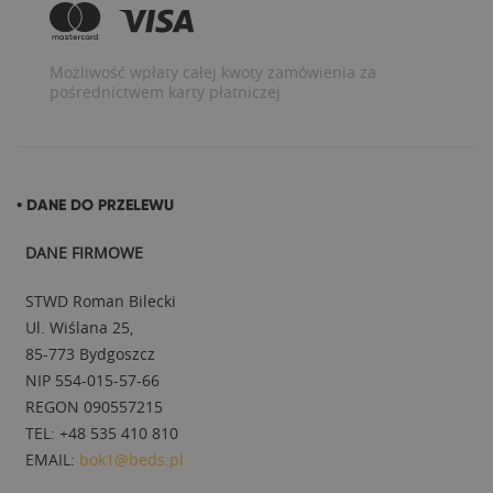
Możliwość wpłaty całej kwoty zamówienia za
pośrednictwem karty płatniczej
• DANE DO PRZELEWU
DANE FIRMOWE
STWD Roman Bilecki
Ul. Wiślana 25,
85-773 Bydgoszcz
NIP 554-015-57-66
REGON 090557215
TEL: +48 535 410 810
EMAIL:
bok1@beds.pl