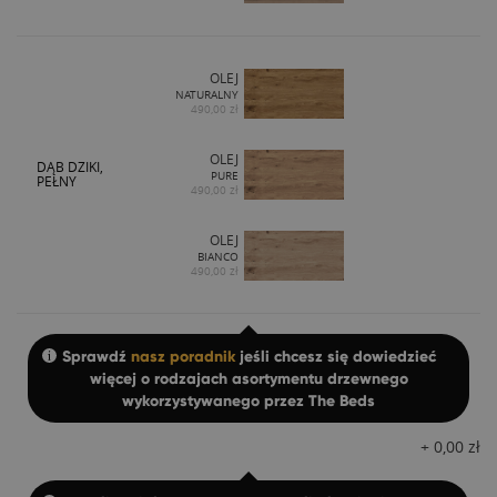
OLEJ
NATURALNY
490,00 zł
OLEJ
DĄB DZIKI,
PURE
PEŁNY
490,00 zł
OLEJ
BIANCO
490,00 zł
Sprawdź
nasz poradnik
jeśli chcesz się dowiedzieć
więcej o rodzajach asortymentu drzewnego
wykorzystywanego przez The Beds
+
0,00
zł