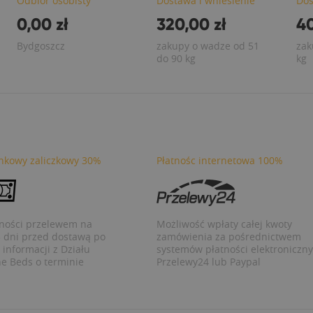
Odbiór osobisty
Dostawa i wniesienie
Dos
0,00 zł
320,00 zł
40
Bydgoszcz
zakupy o wadze od 51
zak
do 90 kg
kg
nkowy zaliczkowy 30%
Płatnośc internetowa 100%
tności przelewem na
Możliwość wpłaty całej kwoty
dni przed dostawą po
zamówienia za pośrednictwem
informacji z Działu
systemów płatności elektroniczn
he Beds o terminie
Przelewy24 lub Paypal