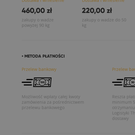
Dostawa i wniesienie
Dostawa i wniesienie
460,00 zł
220,00 zł
zakupy o wadze
zakupy o wadze do 50
powyżej 90 kg
kg
• METODA PŁATNOŚCI
Przelew bankowy
Przelew ba
Możliwość wpłaty całej kwoty
Reszta pła
zamówienia za pośrednictwem
minimum 5 
przelewu bankowego
otrzymaniu 
Logistyki T
dostawy