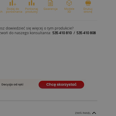
o
Dodaj do
Porównaj
Gwarancja
Modele
Drukuj
ch
porównania
produkty
3D
stronę
sz dowiedzieć się więcej o tym produkcie?
zwoń do naszego konsultanta:
535 410 810
/
535 410 808
ZWIŃ PANEL