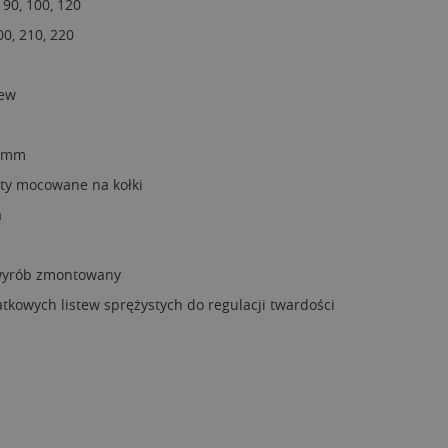
, 90, 100, 120
00, 210, 220
tew
8 mm
ty mocowane na kołki
a
 wyrób zmontowany
tkowych listew sprężystych do regulacji twardości