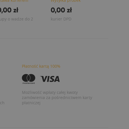
tawa kurierem
Wysyłka próbek
,00 zł
0,00 zł
upy o wadze do 2
kurier DPD
Płatność kartą 100%
Możliwość wpłaty całej kwoty
zamówienia za pośrednictwem karty
ych
płatniczej