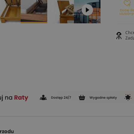
Dodaj d
ulubiony
Chce
Zad
przodu