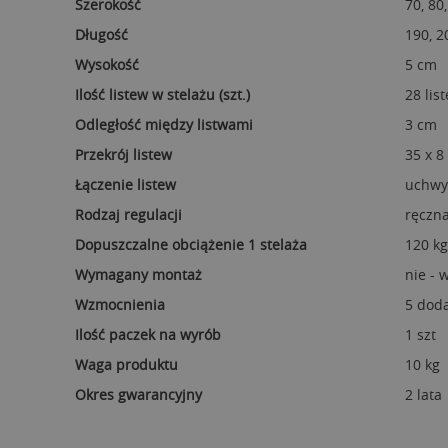
Szerokość
70, 80
Długość
190, 2
Wysokość
5 cm
Ilość listew w stelażu (szt.)
28 lis
Odległość między listwami
3 cm
Przekrój listew
35 x 
Łączenie listew
uchwy
Rodzaj regulacji
ręczn
Dopuszczalne obciążenie 1 stelaża
120 kg
Wymagany montaż
nie -
Wzmocnienia
5 doda
Ilość paczek na wyrób
1 szt
Waga produktu
10 kg
Okres gwarancyjny
2 lata