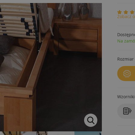
Zobacz o
Dostępn
Na zamó
Rozmiar 
Wzorniki