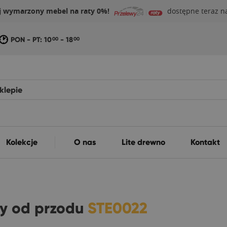
j wymarzony mebel na raty 0%!
dostępne teraz na
PON - PT: 10
- 18
00
00
Kolekcje
O nas
Lite drewno
Kontakt
ny od przodu
STE0022