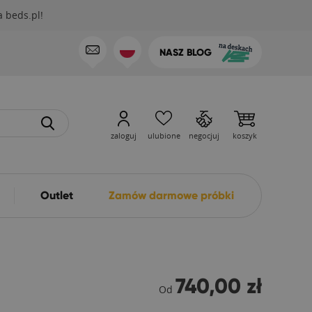
 beds.pl!
NASZ BLOG
zaloguj
ulubione
negocjuj
koszyk
Outlet
Zamów darmowe próbki
740,00 zł
Od