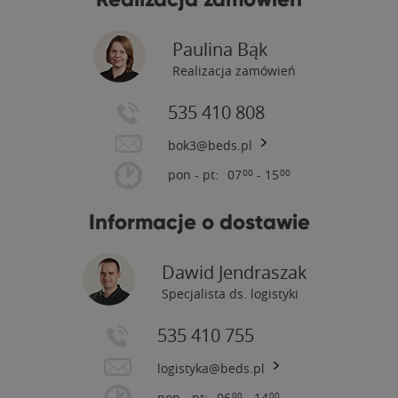
Paulina Bąk
Realizacja zamówień
535 410 808
bok3@beds.pl
pon - pt:
07
- 15
00
00
Informacje o dostawie
Dawid Jendraszak
Specjalista ds. logistyki
535 410 755
logistyka@beds.pl
pon - pt:
06
- 14
00
00