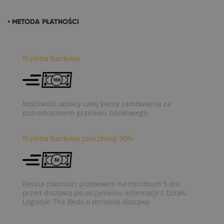
• METODA PŁATNOŚCI
Przelew bankowy
Możliwość wpłaty całej kwoty zamówienia za
pośrednictwem przelewu bankowego
Przelew bankowy zaliczkowy 30%
Reszta płatności przelewem na minimum 5 dni
przed dostawą po otrzymaniu informacji z Działu
Logistyki The Beds o terminie dostawy