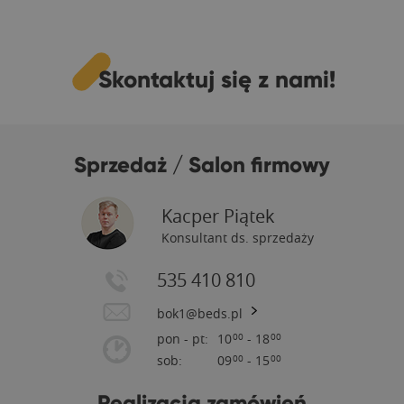
Skontaktuj się z nami!
Sprzedaż / Salon firmowy
Kacper Piątek
Konsultant ds. sprzedaży
535 410 810
bok1@beds.pl
pon - pt:
10
- 18
00
00
sob:
09
- 15
00
00
Realizacja zamówień