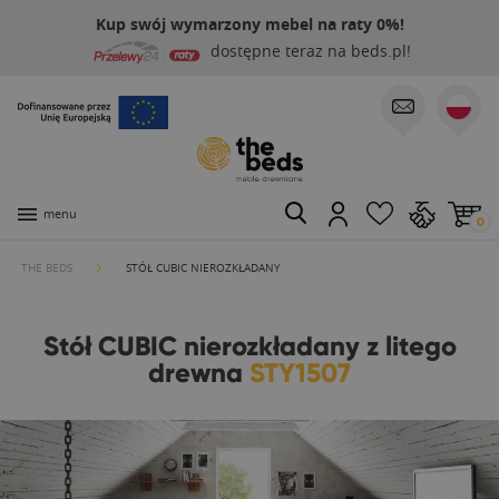
Kup swój wymarzony mebel na raty 0%!
dostępne teraz na beds.pl!
menu
0
THE BEDS
STÓŁ CUBIC NIEROZKŁADANY
Stół CUBIC nierozkładany z litego
drewna
STY1507