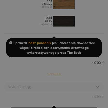
OLEJ
VINTAGE
1 060,00 zł
OLEJ
NERO
1 060,00 zł
Sprawdź
nasz poradnik
jeśli chcesz się dowiedzieć
więcej o rodzajach asortymentu drzewnego
wykorzystywanego przez The Beds
+
0,00
zł
WYMIAR
Wybierz opcję...
+
0,00
zł