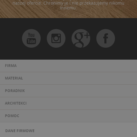
naszej ofercie. Chronimy je i nie przekazujemy nikomu
innemu.
FIRMA
MATERIAŁ
PORADNIK
ARCHITEKCI
POMOC
DANE FIRMOWE