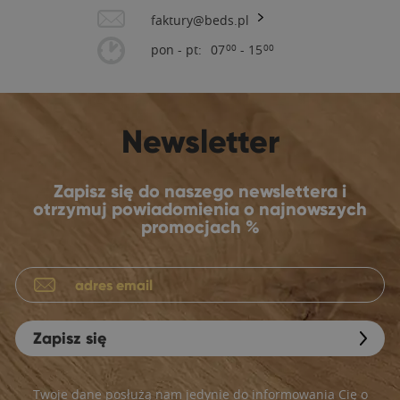
faktury@beds.pl
pon - pt:
07
- 15
00
00
Newsletter
Zapisz się do naszego newslettera i
otrzymuj powiadomienia o najnowszych
promocjach %
Zapisz się
Twoje dane posłużą nam jedynie do informowania Cię o