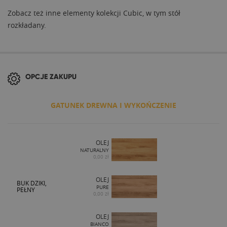
Zobacz też inne elementy kolekcji Cubic, w tym stół
rozkładany.
OPCJE ZAKUPU
GATUNEK DREWNA I WYKOŃCZENIE
OLEJ
NATURALNY
0,00 zł
OLEJ
BUK DZIKI,
PURE
PEŁNY
0,00 zł
OLEJ
BIANCO