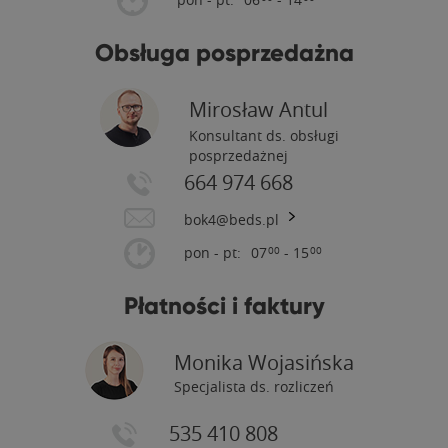
Obsługa posprzedażna
Mirosław Antul
Konsultant ds. obsługi
posprzedażnej
664 974 668
bok4@beds.pl
pon - pt:
07
- 15
00
00
Płatności i faktury
Monika Wojasińska
Specjalista ds. rozliczeń
535 410 808