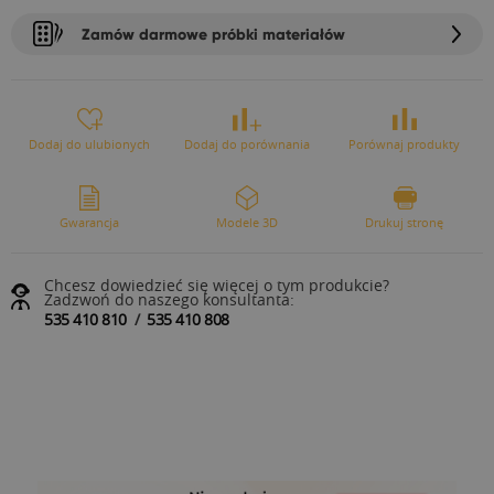
Zamów darmowe próbki materiałów
Dodaj do ulubionych
Dodaj do porównania
Porównaj produkty
Gwarancja
Modele 3D
Drukuj stronę
Chcesz dowiedzieć się więcej o tym produkcie?
Zadzwoń do naszego konsultanta:
535 410 810
/
535 410 808