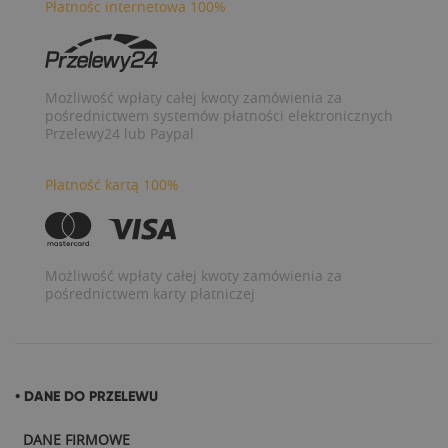
Płatnośc internetowa 100%
Możliwość wpłaty całej kwoty zamówienia za
pośrednictwem systemów płatności elektronicznych
Przelewy24 lub Paypal
Płatność kartą 100%
Możliwość wpłaty całej kwoty zamówienia za
pośrednictwem karty płatniczej
• DANE DO PRZELEWU
DANE FIRMOWE