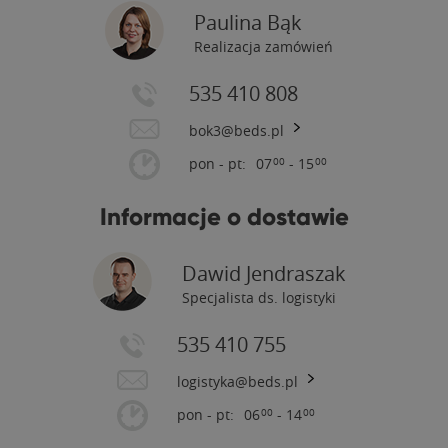
Paulina Bąk
Realizacja zamówień
535 410 808
bok3@beds.pl
pon - pt:
07
- 15
00
00
Informacje o dostawie
Dawid Jendraszak
Specjalista ds. logistyki
535 410 755
logistyka@beds.pl
pon - pt:
06
- 14
00
00