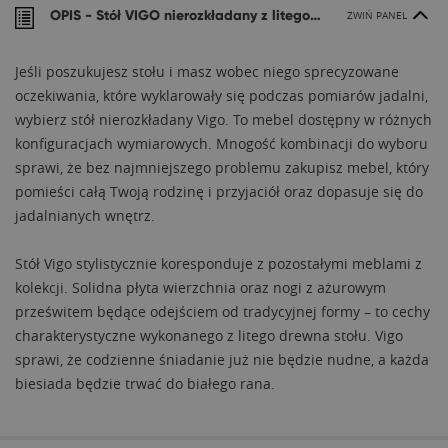
OPIS -
Stół VIGO nierozkładany z litego drewna
ZWIŃ PANEL
Jeśli poszukujesz stołu i masz wobec niego sprecyzowane
oczekiwania, które wyklarowały się podczas pomiarów jadalni,
wybierz stół nierozkładany Vigo. To mebel dostępny w różnych
konfiguracjach wymiarowych. Mnogość kombinacji do wyboru
sprawi, że bez najmniejszego problemu zakupisz mebel, który
pomieści całą Twoją rodzinę i przyjaciół oraz dopasuje się do
jadalnianych wnętrz.
Stół Vigo stylistycznie koresponduje z pozostałymi meblami z
kolekcji. Solidna płyta wierzchnia oraz nogi z ażurowym
prześwitem będące odejściem od tradycyjnej formy – to cechy
charakterystyczne wykonanego z litego drewna stołu. Vigo
sprawi, że codzienne śniadanie już nie będzie nudne, a każda
biesiada będzie trwać do białego rana.