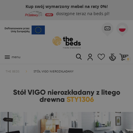
Kup swój wymarzony mebel na raty 0%!
dostępne teraz na beds.pl!
menu
0
THE BEDS
STÓŁ VIGO NIEROZKŁADANY
Stół VIGO nierozkładany z litego
drewna
STY1306