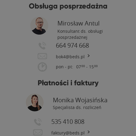
Obsługa posprzedażna
Mirosław Antul
Konsultant ds. obsługi
posprzedażnej
664 974 668
bok4@beds.pl
pon - pt:
07
- 15
00
00
Płatności i faktury
Monika Wojasińska
Specjalista ds. rozliczeń
535 410 808
faktury@beds.pl