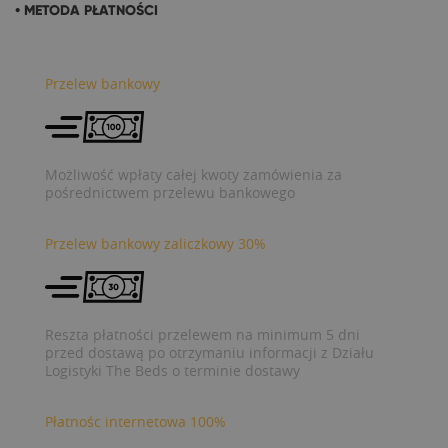
• METODA PŁATNOŚCI
Przelew bankowy
Możliwość wpłaty całej kwoty zamówienia za
pośrednictwem przelewu bankowego
Przelew bankowy zaliczkowy 30%
Reszta płatności przelewem na minimum 5 dni
przed dostawą po otrzymaniu informacji z Działu
Logistyki The Beds o terminie dostawy
Płatnośc internetowa 100%