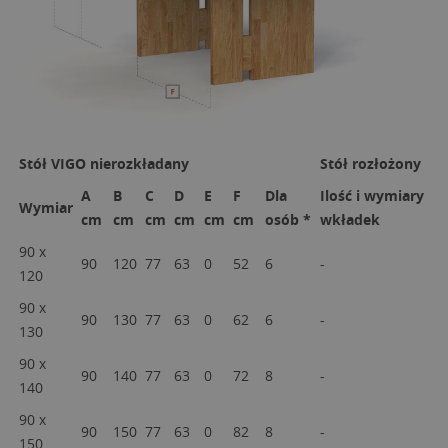
Stół VIGO nierozkładany
Stół rozłożony
A
B
C
D
E
F
Dla
Ilość i wymiary
Wymiar
cm
cm
cm
cm
cm
cm
osób *
wkładek
90 x
90
120
77
63
0
52
6
-
-
120
90 x
90
130
77
63
0
62
6
-
-
130
90 x
90
140
77
63
0
72
8
-
-
140
90 x
90
150
77
63
0
82
8
-
-
150