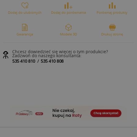
Dodaj do ulubionych
Dodaj do porównania
Porównaj produkty
Gwarancja
Modele 3D
Drukuj stronę
Chcesz dowiedzieć się więcej o tym produkcie?
Zadzwoń do naszego konsultanta:
535 410 810
/
535 410 808