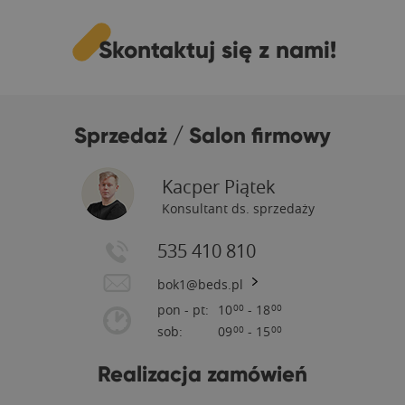
Skontaktuj się z nami!
Sprzedaż / Salon firmowy
Kacper Piątek
Konsultant ds. sprzedaży
535 410 810
bok1@beds.pl
pon - pt:
10
- 18
00
00
sob:
09
- 15
00
00
Realizacja zamówień