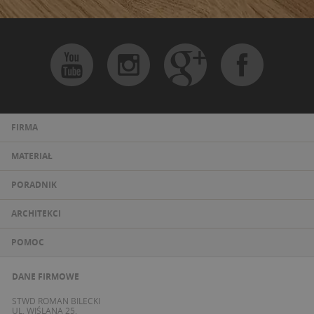
FIRMA
MATERIAŁ
PORADNIK
ARCHITEKCI
POMOC
DANE FIRMOWE
STWD ROMAN BILECKI
UL. WIŚLANA 25,