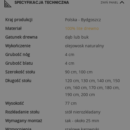
SPECYFIKACJA TECHNICZNA
ZWIŃ PANEL
Kraj produkcji
Polska - Bydgoszcz
Materiał
100% lite drewno
Gatunek drewna
dąb lub buk
Wykończenie
olejowosk naturalny
Grubość nóg
4 cm
Grubość blatu
4 cm
Szerokość stołu
90 cm, 100 cm
Długość stołu
120 cm, 130 cm, 140 cm, 150
cm, 160 cm, 170 cm, 180 cm,
190 cm, 200 cm
Wysokość
77 cm
Rozkładanie stołu
stół nierozkładany
Wymagany montaż
tak - około 25 min
Wzmocnienia
stalowe kątowniki