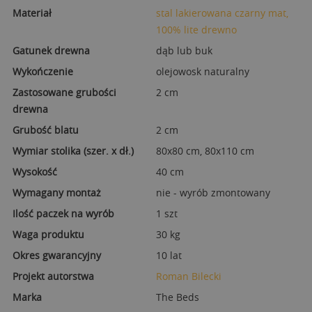
Materiał
stal lakierowana czarny mat,
100% lite drewno
Gatunek drewna
dąb lub buk
Wykończenie
olejowosk naturalny
Zastosowane grubości
2 cm
drewna
Grubość blatu
2 cm
Wymiar stolika (szer. x dł.)
80x80 cm, 80x110 cm
Wysokość
40 cm
Wymagany montaż
nie - wyrób zmontowany
Ilość paczek na wyrób
1 szt
Waga produktu
30 kg
Okres gwarancyjny
10 lat
Projekt autorstwa
Roman Bilecki
Marka
The Beds