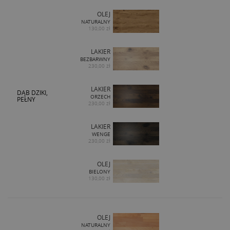
OLEJ
NATURALNY
130,00 zł
LAKIER
BEZBARWNY
230,00 zł
LAKIER
DĄB DZIKI,
ORZECH
PEŁNY
230,00 zł
LAKIER
WENGE
230,00 zł
OLEJ
BIELONY
130,00 zł
OLEJ
NATURALNY