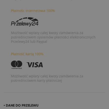
Płatnośc internetowa 100%
Możliwość wpłaty całej kwoty zamówienia za
pośrednictwem systemów płatności elektronicznych
Przelewy24 lub Paypal
Płatność kartą 100%
Możliwość wpłaty całej kwoty zamówienia za
pośrednictwem karty płatniczej
• DANE DO PRZELEWU