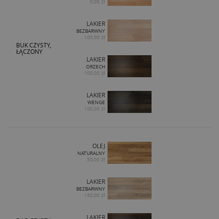
0,00 zł
LAKIER
BEZBARWNY
100,00 zł
BUK CZYSTY,
ŁĄCZONY
LAKIER
ORZECH
100,00 zł
LAKIER
WENGE
100,00 zł
OLEJ
NATURALNY
50,00 zł
LAKIER
BEZBARWNY
150,00 zł
LAKIER