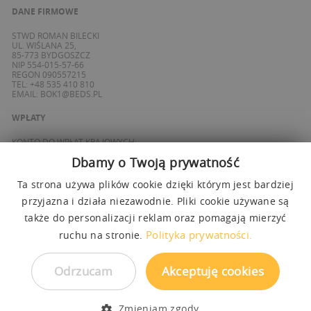
DANE FIRMOWE
STWD ROMAN BILECKI
UL. WIŚLANA 25,
85-773 BYDGOSZCZ
NIP 554-015-57-66
REGON 090557215
TEL: +48 535 410 810
EMAIL:
BOK1@BEDS.PL
WPŁATY
KONTO DO WPŁAT KRAJOWYCH:
BANK ING
Dbamy o Twoją prywatność
69 1050 1139 1000 0090 8355 0765
KONTO DO WPŁAT SPOZA POLSKI / FOREIGN PAYMENTS:
BANK ING
Ta strona używa plików cookie dzięki którym jest bardziej
PL 27 1050 1139 1000 0090 8358 3337
przyjazna i działa niezawodnie. Pliki cookie używane są
SWIFT: INGBPLPW
także do personalizacji reklam oraz pomagają mierzyć
OBSŁUGUJEMY PŁATNOŚCI
Polityka prywatności.
ruchu na stronie.
Odrzucam
Akceptuję cookies
Zmieniam zgody