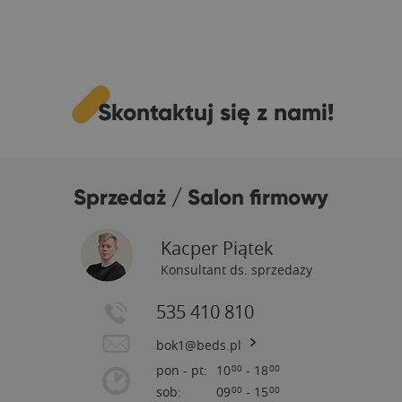
Skontaktuj się z nami!
Sprzedaż / Salon firmowy
Kacper Piątek
Konsultant ds. sprzedaży
535 410 810
bok1@beds.pl
pon - pt:
10
- 18
00
00
sob:
09
- 15
00
00