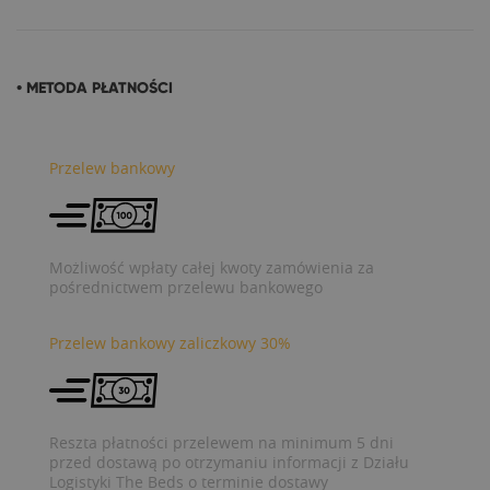
• METODA PŁATNOŚCI
Przelew bankowy
Możliwość wpłaty całej kwoty zamówienia za
pośrednictwem przelewu bankowego
Przelew bankowy zaliczkowy 30%
Reszta płatności przelewem na minimum 5 dni
przed dostawą po otrzymaniu informacji z Działu
Logistyki The Beds o terminie dostawy