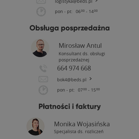
logistyka@beds.pl
pon - pt:
06
- 14
00
00
Obsługa posprzedażna
Mirosław Antul
Konsultant ds. obsługi
posprzedażnej
664 974 668
bok4@beds.pl
pon - pt:
07
- 15
00
00
Płatności i faktury
Monika Wojasińska
Specjalista ds. rozliczeń