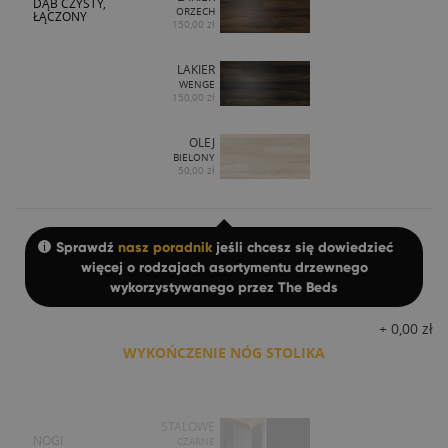
DĄB CZYSTY,
ORZECH
ŁĄCZONY
150,00 zł
LAKIER
WENGE
150,00 zł
OLEJ
BIELONY
50,00 zł
Sprawdź
nasz poradnik
jeśli chcesz się dowiedzieć
więcej o rodzajach asortymentu drzewnego
wykorzystywanego przez The Beds
+
0,00
zł
WYKOŃCZENIE NÓG STOLIKA
STALOWE
NOGI
CZARNE