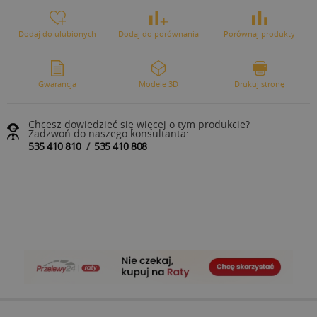
Dodaj do ulubionych
Dodaj do porównania
Porównaj produkty
Gwarancja
Modele 3D
Drukuj stronę
Chcesz dowiedzieć się więcej o tym produkcie?
Zadzwoń do naszego konsultanta:
535 410 810
/
535 410 808