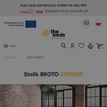
Kup swój wymarzony mebel na raty 0%!
dostępne teraz na beds.pl!
menu
0
THE BEDS
STOLIK BROTO
Stolik BROTO
STK0055