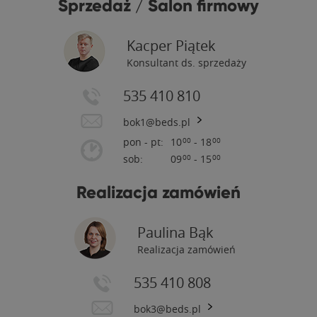
Sprzedaż / Salon firmowy
Kacper Piątek
Konsultant ds. sprzedaży
535 410 810
bok1@beds.pl
pon - pt:
10
- 18
00
00
sob:
09
- 15
00
00
Realizacja zamówień
Paulina Bąk
Realizacja zamówień
535 410 808
bok3@beds.pl