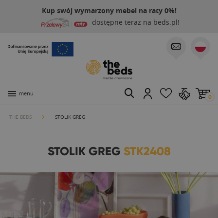
Kup swój wymarzony mebel na raty 0%!
dostępne teraz na beds.pl!
menu
0
THE BEDS
STOLIK GREG
STOLIK GREG
STK2408