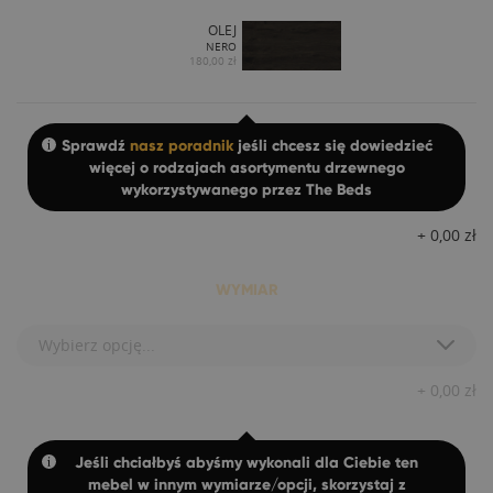
OLEJ
NERO
180,00 zł
Sprawdź
nasz poradnik
jeśli chcesz się dowiedzieć
więcej o rodzajach asortymentu drzewnego
wykorzystywanego przez The Beds
+
0,00
zł
WYMIAR
Wybierz opcję...
+
0,00
zł
Jeśli chciałbyś abyśmy wykonali dla Ciebie ten
mebel w innym wymiarze/opcji, skorzystaj z