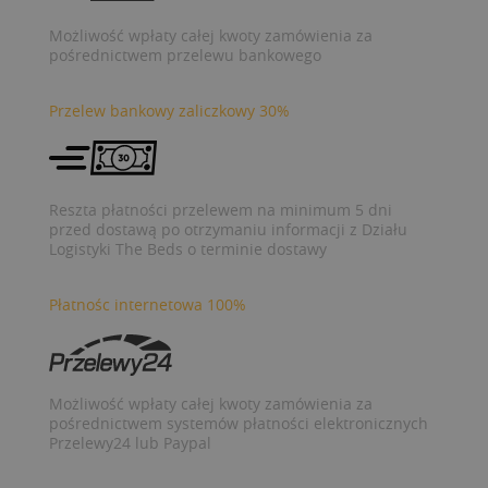
Możliwość wpłaty całej kwoty zamówienia za
pośrednictwem przelewu bankowego
Przelew bankowy zaliczkowy 30%
Reszta płatności przelewem na minimum 5 dni
przed dostawą po otrzymaniu informacji z Działu
Logistyki The Beds o terminie dostawy
Płatnośc internetowa 100%
Możliwość wpłaty całej kwoty zamówienia za
pośrednictwem systemów płatności elektronicznych
Przelewy24 lub Paypal