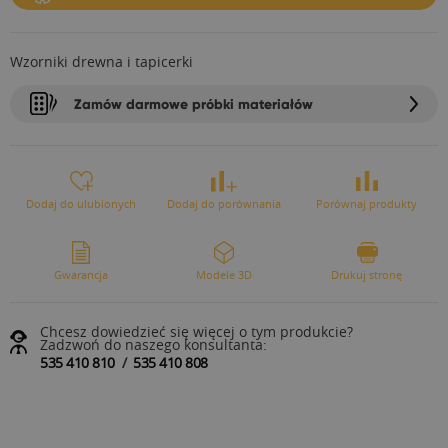
Wzorniki drewna i tapicerki
Zamów darmowe próbki materiałów
Dodaj do ulubionych
Dodaj do porównania
Porównaj produkty
Gwarancja
Modele 3D
Drukuj stronę
Chcesz dowiedzieć się więcej o tym produkcie?
Zadzwoń do naszego konsultanta:
535 410 810
/
535 410 808