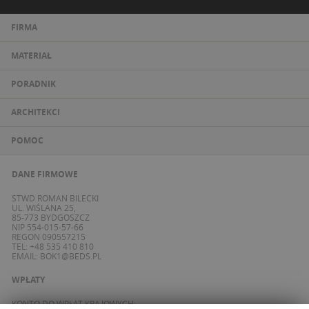
FIRMA
MATERIAŁ
PORADNIK
ARCHITEKCI
POMOC
DANE FIRMOWE
STWD ROMAN BILECKI
UL. WIŚLANA 25,
85-773 BYDGOSZCZ
NIP 554-015-57-66
REGON 090557215
TEL: +48 535 410 810
EMAIL:
BOK1@BEDS.PL
WPŁATY
KONTO DO WPŁAT KRAJOWYCH: