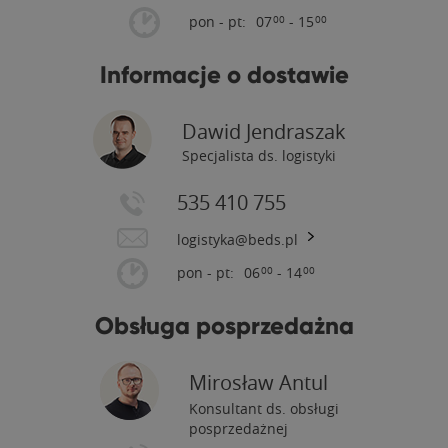
pon - pt:
07
- 15
00
00
Informacje o dostawie
Dawid Jendraszak
Specjalista ds. logistyki
535 410 755
logistyka@beds.pl
pon - pt:
06
- 14
00
00
Obsługa posprzedażna
Mirosław Antul
Konsultant ds. obsługi
posprzedażnej