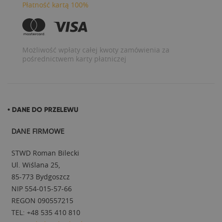
Płatność kartą 100%
Możliwość wpłaty całej kwoty zamówienia za
pośrednictwem karty płatniczej
• DANE DO PRZELEWU
DANE FIRMOWE
STWD Roman Bilecki
Ul. Wiślana 25,
85-773 Bydgoszcz
NIP 554-015-57-66
REGON 090557215
TEL: +48 535 410 810