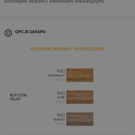
kolorowymi wzorami i elementami dekoracyjnymi.
OPCJE ZAKUPU
GATUNEK DREWNA I WYKOŃCZENIE
OLEJ
NATURALNY
0,00 zł
OLEJ
BUK DZIKI,
PURE
PEŁNY
0,00 zł
OLEJ
BIANCO
0,00 zł