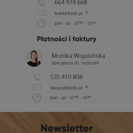
664 974 668
bok4@beds.pl
pon - pt:
07
- 15
00
00
Płatności i faktury
Monika Wojasińska
Specjalista ds. rozliczeń
535 410 808
faktury@beds.pl
pon - pt:
07
- 15
00
00
Newsletter