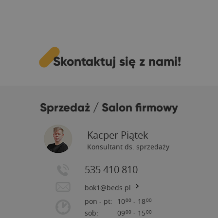
Skontaktuj się z nami!
Sprzedaż / Salon firmowy
Kacper Piątek
Konsultant ds. sprzedaży
535 410 810
bok1@beds.pl
pon - pt:
10
- 18
00
00
sob:
09
- 15
00
00