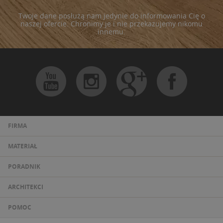
Twoje dane posłużą nam jedynie do informowania Cię o
naszej ofercie. Chronimy je i nie przekazujemy nikomu
innemu.
FIRMA
MATERIAŁ
PORADNIK
ARCHITEKCI
POMOC