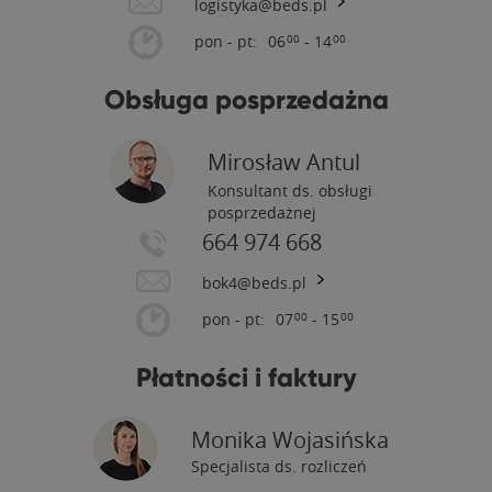
logistyka@beds.pl
pon - pt:
06
- 14
00
00
Obsługa posprzedażna
Mirosław Antul
Konsultant ds. obsługi
posprzedażnej
664 974 668
bok4@beds.pl
pon - pt:
07
- 15
00
00
Płatności i faktury
Monika Wojasińska
Specjalista ds. rozliczeń