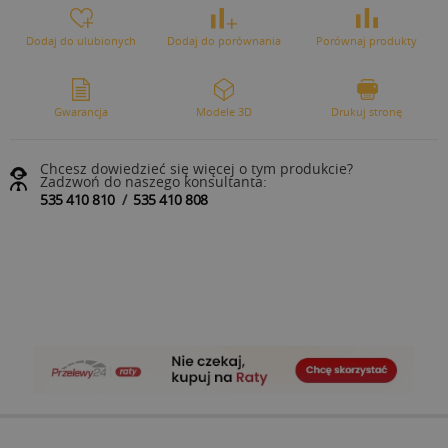
Dodaj do ulubionych
Dodaj do porównania
Porównaj produkty
Gwarancja
Modele 3D
Drukuj stronę
Chcesz dowiedzieć się więcej o tym produkcie?
Zadzwoń do naszego konsultanta:
535 410 810
/
535 410 808