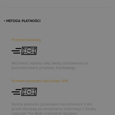
• METODA PŁATNOŚCI
Przelew bankowy
Możliwość wpłaty całej kwoty zamówienia za
pośrednictwem przelewu bankowego
Przelew bankowy zaliczkowy 30%
Reszta płatności przelewem na minimum 5 dni
przed dostawą po otrzymaniu informacji z Działu
Logistyki The Beds o terminie dostawy