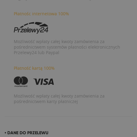
Płatnośc internetowa 100%
Możliwość wpłaty całej kwoty zamówienia za
pośrednictwem systemów płatności elektronicznych
Przelewy24 lub Paypal
Płatność kartą 100%
Możliwość wpłaty całej kwoty zamówienia za
pośrednictwem karty płatniczej
• DANE DO PRZELEWU