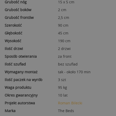
Grubość nóg
15 x 5 cm
Grubość boków
2 cm
Grubość frontów
2,5 cm
Szerokość
90 cm
Głębokość
45 cm
Wysokość
190 cm
Ilość drzwi
2 drzwi
Sposób otwierania
za front
Ilość szuflad
bez szuflad
Wymagany montaż
tak - około 170 min
Ilość paczek na wyrób
3 szt
Waga produktu
95 kg
Okres gwarancyjny
10 lat
Projekt autorstwa
Roman Bilecki
Marka
The Beds