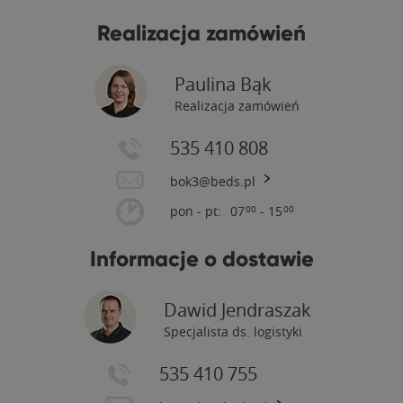
Realizacja zamówień
Paulina Bąk
Realizacja zamówień
535 410 808
bok3@beds.pl
pon - pt:
07
- 15
00
00
Informacje o dostawie
Dawid Jendraszak
Specjalista ds. logistyki
535 410 755