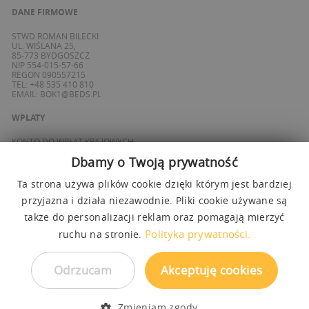
DANE FIRMOWE
STWD ROMAN BILECKI
UL. WIŚLANA 25,
85-773 BYDGOSZCZ
NIP 554-015-57-66
REGON 090557215
TEL: +48 535 410 810
EMAIL:
BOK1@BEDS.PL
WPŁATY
KONTO DO WPŁAT KRAJOWYCH:
BANK ING
Dbamy o Twoją prywatność
69 1050 1139 1000 0090 8355 0765
KONTO DO WPŁAT SPOZA POLSKI / FOREIGN PAYMENTS:
BANK ING
Ta strona używa plików cookie dzięki którym jest bardziej
PL 27 1050 1139 1000 0090 8358 3337
przyjazna i działa niezawodnie. Pliki cookie używane są
SWIFT: INGBPLPW
także do personalizacji reklam oraz pomagają mierzyć
OBSŁUGUJEMY PŁATNOŚCI
Polityka prywatności.
ruchu na stronie.
Odrzucam
Akceptuję cookies
Zmieniam zgody