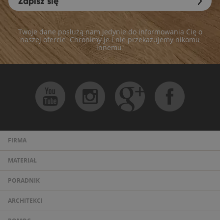
Zapisz się
Twoje dane posłużą nam jedynie do informowania Cię o
naszej ofercie. Chronimy je i nie przekazujemy nikomu
innemu.
FIRMA
MATERIAŁ
PORADNIK
ARCHITEKCI