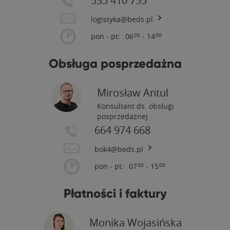
535 410 755
logistyka@beds.pl
pon - pt:
06
- 14
00
00
Obsługa posprzedażna
Mirosław Antul
Konsultant ds. obsługi
posprzedażnej
664 974 668
bok4@beds.pl
pon - pt:
07
- 15
00
00
Płatności i faktury
Monika Wojasińska