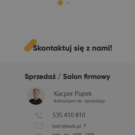
Skontaktuj się z nami!
Sprzedaż / Salon firmowy
Kacper Piątek
Konsultant ds. sprzedaży
535 410 810
bok1@beds.pl
pon - pt:
10
- 18
00
00