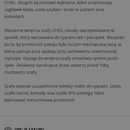
STEEL. Drugim są pionowe wybrania, które urozmaicają
zagłówek łóżka, czoła szuflad i drzwi w szafach oraz
komodach.
Obszerne wnętrza szafy STEEL zostały zaprojektowane w
sposób, który wprowadza do sypialni ład i porządek. Wszystko
po to, by przestrzeń pokoju była niczym niezmąconą oazą, w
której panuje aura spokoju przy zachowaniu nowoczesnej
stylistyki. Dostęp do wnętrza szafy umożliwia system push-
open. Delikatne naciśnięcie drzwi otworzy przed Tobą
możliwości szafy.
Szafa stanowi uzupełnienie kolekcji mebli do sypialni. Łóżko,
szafki nocne, komody oraz szafki RTV pomogą Tobie
wykreować nietuzinkową przestrzeń.
OPCJE ZAKUPU