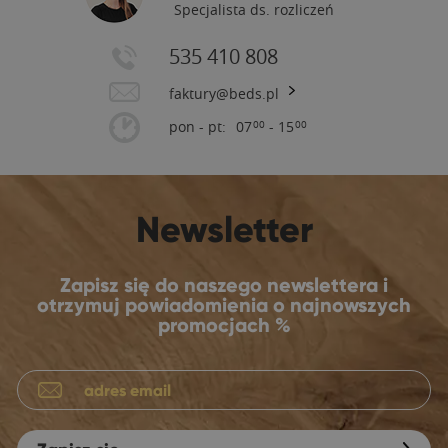
Specjalista ds. rozliczeń
535 410 808
faktury@beds.pl
pon - pt:
07
- 15
00
00
Newsletter
Zapisz się do naszego newslettera i
otrzymuj powiadomienia o najnowszych
promocjach %