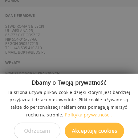
POMOC
DANE FIRMOWE
STWD ROMAN BILECKI
UL. WIŚLANA 25,
85-773 BYDGOSZCZ
NIP 554-015-57-66
REGON 090557215
TEL: +48 535 410 810
EMAIL:
BOK1@BEDS.PL
WPŁATY
KONTO DO WPŁAT KRAJOWYCH:
BANK ING
Dbamy o Twoją prywatność
69 1050 1139 1000 0090 8355 0765
KONTO DO WPŁAT SPOZA POLSKI / FOREIGN PAYMENTS:
BANK ING
Ta strona używa plików cookie dzięki którym jest bardziej
PL 27 1050 1139 1000 0090 8358 3337
przyjazna i działa niezawodnie. Pliki cookie używane są
SWIFT: INGBPLPW
także do personalizacji reklam oraz pomagają mierzyć
OBSŁUGUJEMY PŁATNOŚCI
Polityka prywatności.
ruchu na stronie.
Odrzucam
Akceptuję cookies