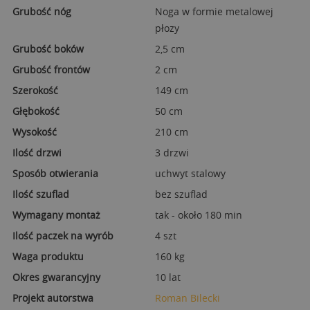
Grubość nóg
Noga w formie metalowej
płozy
Grubość boków
2,5 cm
Grubość frontów
2 cm
Szerokość
149 cm
Głębokość
50 cm
Wysokość
210 cm
Ilość drzwi
3 drzwi
Sposób otwierania
uchwyt stalowy
Ilość szuflad
bez szuflad
Wymagany montaż
tak - około 180 min
Ilość paczek na wyrób
4 szt
Waga produktu
160 kg
Okres gwarancyjny
10 lat
Projekt autorstwa
Roman Bilecki