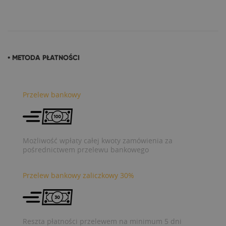
• METODA PŁATNOŚCI
Przelew bankowy
Możliwość wpłaty całej kwoty zamówienia za
pośrednictwem przelewu bankowego
Przelew bankowy zaliczkowy 30%
Reszta płatności przelewem na minimum 5 dni