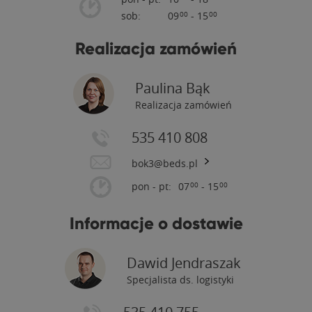
sob:
09
- 15
00
00
Realizacja zamówień
Paulina Bąk
Realizacja zamówień
535 410 808
bok3@beds.pl
pon - pt:
07
- 15
00
00
Informacje o dostawie
Dawid Jendraszak
Specjalista ds. logistyki