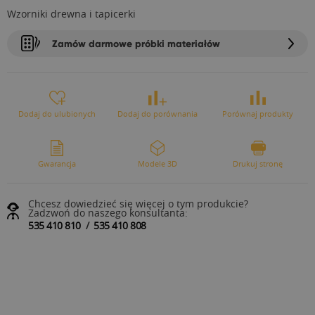
Wzorniki drewna i tapicerki
Zamów darmowe próbki materiałów
Dodaj do ulubionych
Dodaj do porównania
Porównaj produkty
Gwarancja
Modele 3D
Drukuj stronę
Chcesz dowiedzieć się więcej o tym produkcie?
Zadzwoń do naszego konsultanta:
535 410 810
/
535 410 808