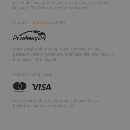
przed dostawą po otrzymaniu informacji z Działu
Logistyki The Beds o terminie dostawy
Płatnośc internetowa 100%
Możliwość wpłaty całej kwoty zamówienia za
pośrednictwem systemów płatności elektronicznych
Przelewy24 lub Paypal
Płatność kartą 100%
Możliwość wpłaty całej kwoty zamówienia za
pośrednictwem karty płatniczej