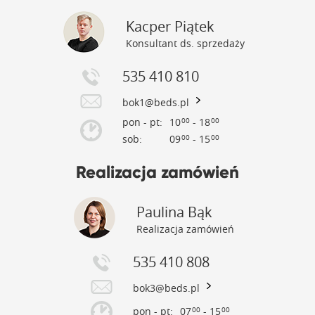
Kacper Piątek
Konsultant ds. sprzedaży
535 410 810
bok1@beds.pl
pon - pt:
10
- 18
00
00
sob:
09
- 15
00
00
Realizacja zamówień
Paulina Bąk
Realizacja zamówień
535 410 808
bok3@beds.pl
pon - pt:
07
- 15
00
00