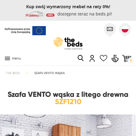
Kup swój wymarzony mebel na raty 0%!
dostępne teraz na beds.pl!
menu
0
THE BEDS
SZAFA VENTO WĄSKA
Szafa VENTO wąska z litego drewna
SZF1210