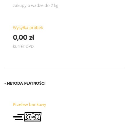
zakupy o wadze do 2 kg
Wysyłka próbek
0,00 zł
kurier DPD
• METODA PŁATNOŚCI
Przelew bankowy