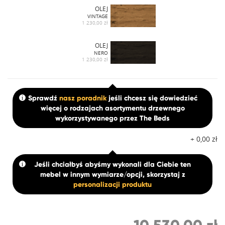
OLEJ
VINTAGE
1 230,00 zł
OLEJ
NERO
1 230,00 zł
Sprawdź
nasz poradnik
jeśli chcesz się dowiedzieć
więcej o rodzajach asortymentu drzewnego
wykorzystywanego przez The Beds
+
0,00
zł
Jeśli chciałbyś abyśmy wykonali dla Ciebie ten
mebel w innym wymiarze/opcji, skorzystaj z
personalizacji produktu