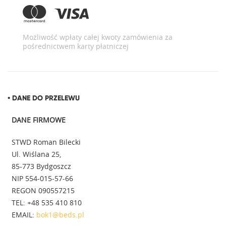
Możliwość wpłaty całej kwoty zamówienia za
pośrednictwem karty płatniczej
• DANE DO PRZELEWU
DANE FIRMOWE
STWD Roman Bilecki
Ul. Wiślana 25,
85-773 Bydgoszcz
NIP 554-015-57-66
REGON 090557215
TEL: +48 535 410 810
EMAIL:
bok1@beds.pl