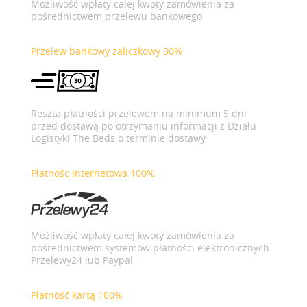
Możliwość wpłaty całej kwoty zamówienia za
pośrednictwem przelewu bankowego
Przelew bankowy zaliczkowy 30%
Reszta płatności przelewem na minimum 5 dni
przed dostawą po otrzymaniu informacji z Działu
Logistyki The Beds o terminie dostawy
Płatnośc internetowa 100%
Możliwość wpłaty całej kwoty zamówienia za
pośrednictwem systemów płatności elektronicznych
Przelewy24 lub Paypal
Płatność kartą 100%