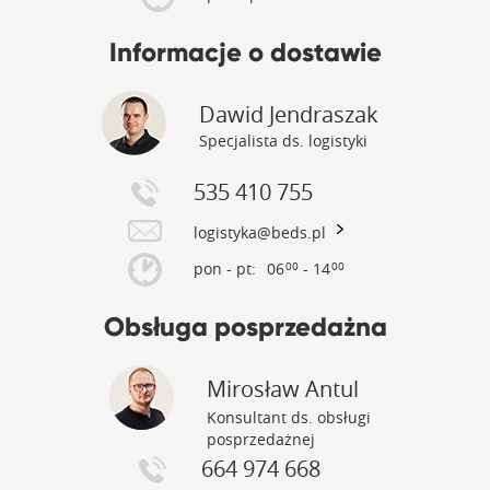
Informacje o dostawie
Dawid Jendraszak
Specjalista ds. logistyki
535 410 755
logistyka@beds.pl
pon - pt:
06
- 14
00
00
Obsługa posprzedażna
Mirosław Antul
Konsultant ds. obsługi
posprzedażnej
664 974 668