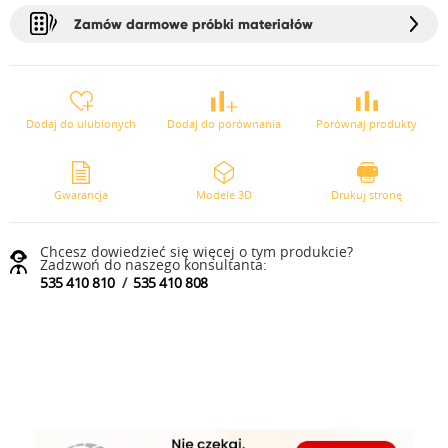
Zamów darmowe próbki materiałów
Dodaj do ulubionych
Dodaj do porównania
Porównaj produkty
Gwarancja
Modele 3D
Drukuj stronę
Chcesz dowiedzieć się więcej o tym produkcie?
Zadzwoń do naszego konsultanta:
535 410 810
/
535 410 808