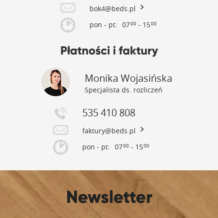
bok4@beds.pl
pon - pt:
07
- 15
00
00
Płatności i faktury
Monika Wojasińska
Specjalista ds. rozliczeń
535 410 808
faktury@beds.pl
pon - pt:
07
- 15
00
00
Newsletter