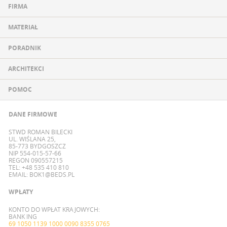
FIRMA
MATERIAŁ
PORADNIK
ARCHITEKCI
POMOC
DANE FIRMOWE
STWD ROMAN BILECKI
UL. WIŚLANA 25,
85-773 BYDGOSZCZ
NIP 554-015-57-66
REGON 090557215
TEL: +48 535 410 810
EMAIL:
BOK1@BEDS.PL
WPŁATY
KONTO DO WPŁAT KRAJOWYCH:
BANK ING
69 1050 1139 1000 0090 8355 0765