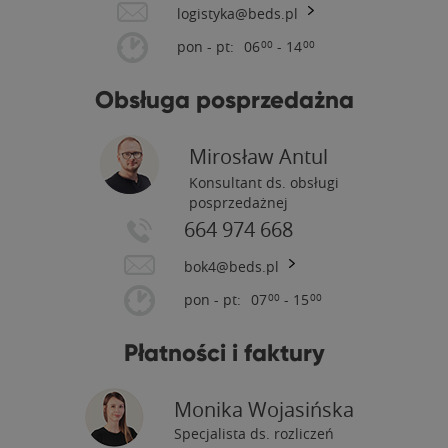
logistyka@beds.pl
pon - pt:
06
- 14
00
00
Obsługa posprzedażna
Mirosław Antul
Konsultant ds. obsługi
posprzedażnej
664 974 668
bok4@beds.pl
pon - pt:
07
- 15
00
00
Płatności i faktury
Monika Wojasińska
Specjalista ds. rozliczeń