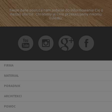
Twoje dane posłużą nam jedynie do informowania Cię o
naszej ofercie. Chronimy je i nie przekazujemy nikomu
innemu.
FIRMA
MATERIAŁ
PORADNIK
ARCHITEKCI
POMOC