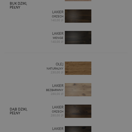
BUK DZIKI,
PEŁNY
LAKIER
ORZECH
140,00 zł
LAKIER
WENGE
140,00 zł
OLEJ
NATURALNY
230,00 zł
LAKIER
BEZBARWNY
280,00 zł
LAKIER
DĄB DZIKI,
ORZECH
PEŁNY
280,00 zł
LAKIER