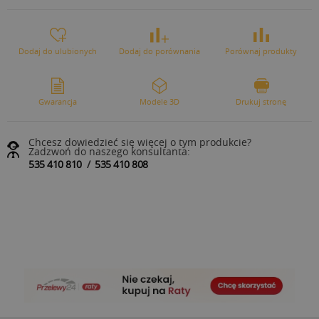
Dodaj do ulubionych
Dodaj do porównania
Porównaj produkty
Gwarancja
Modele 3D
Drukuj stronę
Chcesz dowiedzieć się więcej o tym produkcie?
Zadzwoń do naszego konsultanta:
535 410 810
/
535 410 808