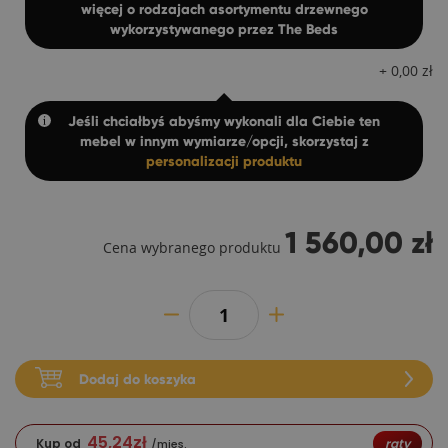
więcej o rodzajach asortymentu drzewnego
wykorzystywanego przez The Beds
+
0,00
zł
Jeśli chciałbyś abyśmy wykonali dla Ciebie ten
mebel w innym wymiarze/opcji, skorzystaj z
personalizacji produktu
1 560,00 zł
Cena wybranego produktu
Dodaj do koszyka
45,24
zł
Kup od
raty
/mies.