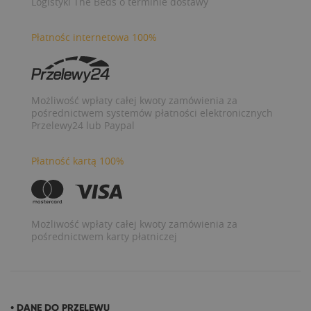
Logistyki The Beds o terminie dostawy
Płatnośc internetowa 100%
Możliwość wpłaty całej kwoty zamówienia za
pośrednictwem systemów płatności elektronicznych
Przelewy24 lub Paypal
Płatność kartą 100%
Możliwość wpłaty całej kwoty zamówienia za
pośrednictwem karty płatniczej
• DANE DO PRZELEWU