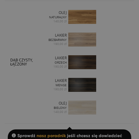
OLEJ
NATURALNY
140,00 zł
LAKIER
BEZBARWNY
190,00 zł
LAKIER
DĄB CZYSTY,
ORZECH
ŁĄCZONY
190,00 zł
LAKIER
WENGE
190,00 zł
OLEJ
BIELONY
140,00 zł
Sprawdź
nasz poradnik
jeśli chcesz się dowiedzieć