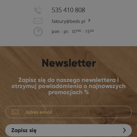
535 410 808
faktury@beds.pl
pon - pt:
07
- 15
00
00
Newsletter
Zapisz się do naszego newslettera i
otrzymuj powiadomienia o najnowszych
promocjach %
Zapisz się