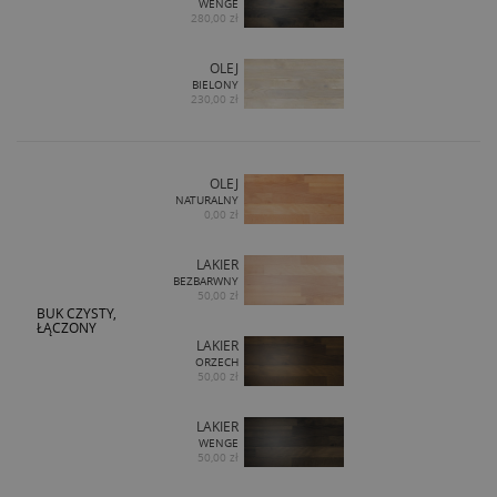
WENGE
280,00 zł
OLEJ
BIELONY
230,00 zł
OLEJ
NATURALNY
0,00 zł
LAKIER
BEZBARWNY
50,00 zł
BUK CZYSTY,
ŁĄCZONY
LAKIER
ORZECH
50,00 zł
LAKIER
WENGE
50,00 zł