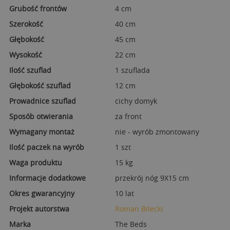
Grubość frontów
4 cm
Szerokość
40 cm
Głębokość
45 cm
Wysokość
22 cm
Ilość szuflad
1 szuflada
Głębokość szuflad
12 cm
Prowadnice szuflad
cichy domyk
Sposób otwierania
za front
Wymagany montaż
nie - wyrób zmontowany
Ilość paczek na wyrób
1 szt
Waga produktu
15 kg
Informacje dodatkowe
przekrój nóg 9X15 cm
Okres gwarancyjny
10 lat
Projekt autorstwa
Roman Bilecki
Marka
The Beds