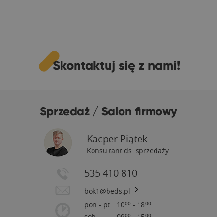
Skontaktuj się z nami!
Sprzedaż / Salon firmowy
Kacper Piątek
Konsultant ds. sprzedaży
535 410 810
bok1@beds.pl
pon - pt:
10
- 18
00
00
sob:
09
- 15
00
00