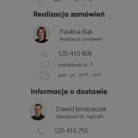
Realizacja zamówień
Paulina Bąk
Realizacja zamówień
535 410 808
bok3@beds.pl
pon - pt:
07
- 15
00
00
Informacje o dostawie
Dawid Jendraszak
Specjalista ds. logistyki
535 410 755