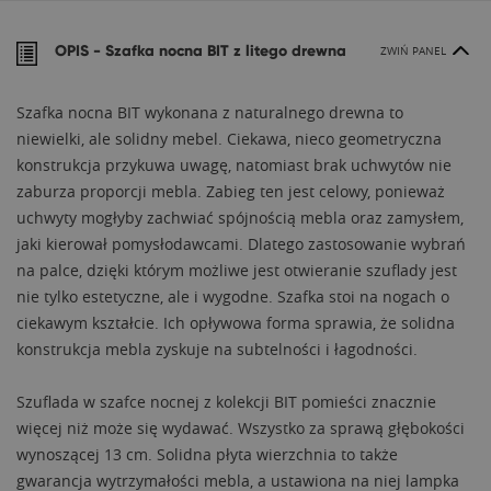
OPIS -
Szafka nocna BIT z litego drewna
ZWIŃ PANEL
Szafka nocna BIT wykonana z naturalnego drewna to
niewielki, ale solidny mebel. Ciekawa, nieco geometryczna
konstrukcja przykuwa uwagę, natomiast brak uchwytów nie
zaburza proporcji mebla. Zabieg ten jest celowy, ponieważ
uchwyty mogłyby zachwiać spójnością mebla oraz zamysłem,
jaki kierował pomysłodawcami. Dlatego zastosowanie wybrań
na palce, dzięki którym możliwe jest otwieranie szuflady jest
nie tylko estetyczne, ale i wygodne. Szafka stoi na nogach o
ciekawym kształcie. Ich opływowa forma sprawia, że solidna
konstrukcja mebla zyskuje na subtelności i łagodności.
Szuflada w szafce nocnej z kolekcji BIT pomieści znacznie
więcej niż może się wydawać. Wszystko za sprawą głębokości
wynoszącej 13 cm. Solidna płyta wierzchnia to także
gwarancja wytrzymałości mebla, a ustawiona na niej lampka