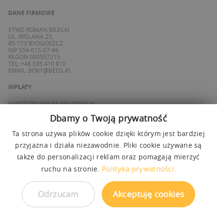
DANE FIRMOWE
STWD ROMAN BILECKI
UL. WIŚLANA 25,
85-773 BYDGOSZCZ
NIP 554-015-57-66
REGON 090557215
TEL: +48 535 410 810
EMAIL:
BOK1@BEDS.PL
WPŁATY
KONTO DO WPŁAT KRAJOWYCH:
BANK ING
Dbamy o Twoją prywatność
69 1050 1139 1000 0090 8355 0765
KONTO DO WPŁAT SPOZA POLSKI / FOREIGN PAYMENTS:
BANK ING
Ta strona używa plików cookie dzięki którym jest bardziej
PL 27 1050 1139 1000 0090 8358 3337
przyjazna i działa niezawodnie. Pliki cookie używane są
SWIFT: INGBPLPW
także do personalizacji reklam oraz pomagają mierzyć
OBSŁUGUJEMY PŁATNOŚCI
Polityka prywatności.
ruchu na stronie.
Odrzucam
Akceptuję cookies