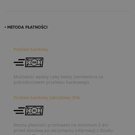
• METODA PŁATNOŚCI
Przelew bankowy
Możliwość wpłaty całej kwoty zamówienia za
pośrednictwem przelewu bankowego
Przelew bankowy zaliczkowy 30%
Reszta płatności przelewem na minimum 5 dni
przed dostawą po otrzymaniu informacji z Działu