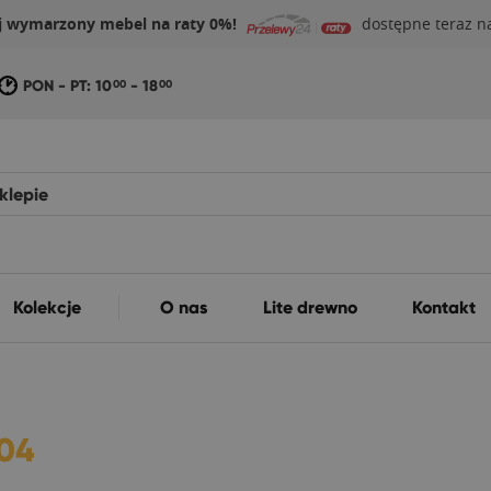
j wymarzony mebel na raty 0%!
dostępne teraz na
PON - PT: 10
- 18
00
00
Kolekcje
O nas
Lite drewno
Kontakt
04