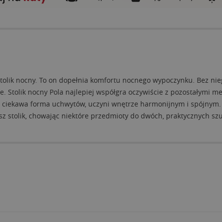
i stolik nocny. To on dopełnia komfortu nocnego wypoczynku. Bez ni
 Stolik nocny Pola najlepiej współgra oczywiście z pozostałymi meb
e ciekawa forma uchwytów, uczyni wnętrze harmonijnym i spójnym. 
stolik, chowając niektóre przedmioty do dwóch, praktycznych szu