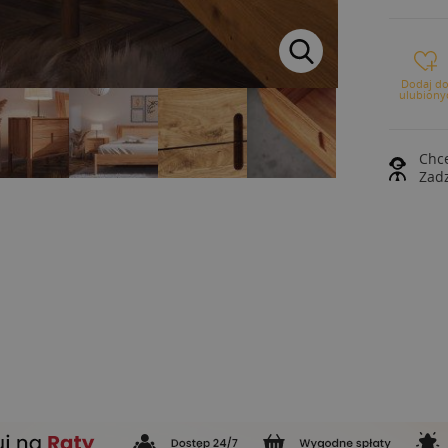
Dodaj d
ulubiony
Chce
Zad