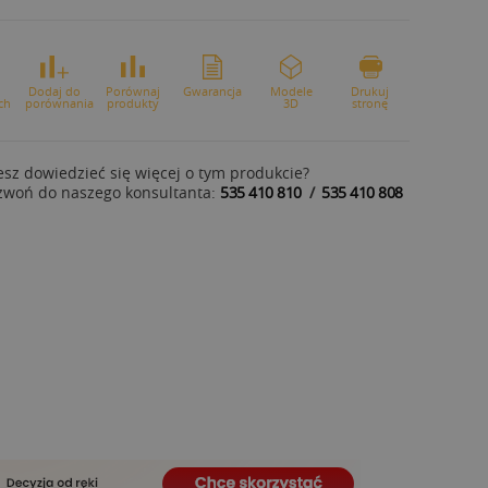
o
Dodaj do
Porównaj
Gwarancja
Modele
Drukuj
ch
porównania
produkty
3D
stronę
sz dowiedzieć się więcej o tym produkcie?
zwoń do naszego konsultanta:
535 410 810
/
535 410 808