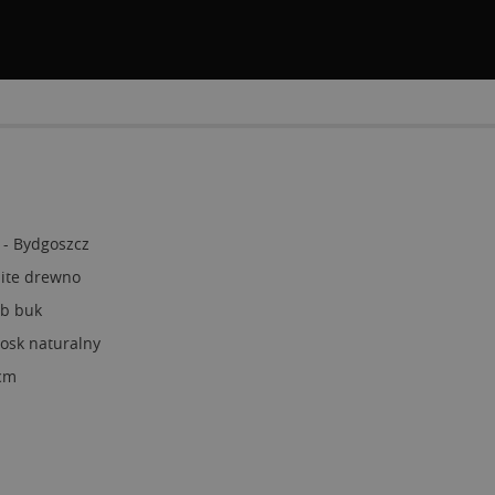
 - Bydgoszcz
lite drewno
ub buk
osk naturalny
 cm