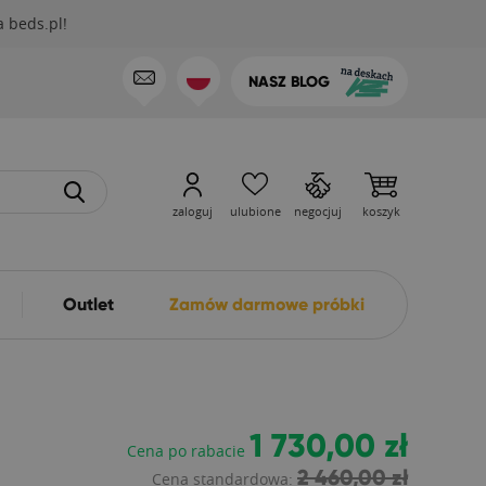
 beds.pl!
NASZ BLOG
zaloguj
ulubione
negocjuj
koszyk
Outlet
Zamów darmowe próbki
1 730,00 zł
Cena po rabacie
2 460,00 zł
Cena standardowa: