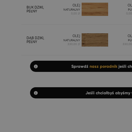
OLEJ
OL
BUK DZIKI,
NATURALNY
PU
PEŁNY
0,00 zł
0,00
OLEJ
OL
DĄB DZIKI,
NATURALNY
PU
PEŁNY
330,00 zł
330,00
Sprawdź
nasz poradnik
jeśli c
Jeśli chciałbyś abyśmy 