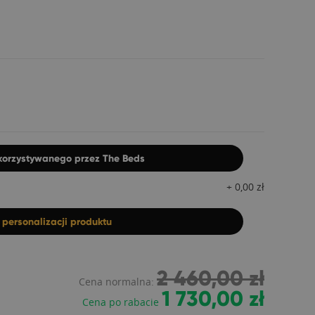
ykorzystywanego przez The Beds
+
0,00
zł
z
personalizacji produktu
2 460,00 zł
Cena normalna:
1 730,00 zł
Cena po rabacie