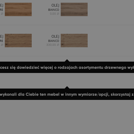
EJ
OLEJ
RE
BIANCO
 zł
0,00 zł
EJ
OLEJ
RE
BIANCO
 zł
330,00 zł
hcesz się dowiedzieć więcej o rodzajach asortymentu drzewnego w
wykonali dla Ciebie ten mebel w innym wymiarze/opcji, skorzystaj 