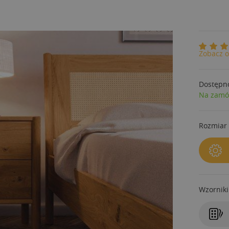
Zobacz o
Dostępn
Na zamó
Rozmiar 
Wzorniki