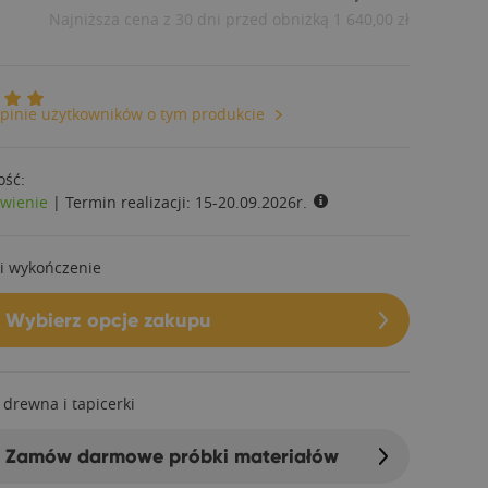
Najniższa cena z 30 dni przed obniżką
1 640,00 zł
pinie użytkowników o tym produkcie
ość:
wienie
|
Termin realizacji:
15-20.09.2026r.
i wykończenie
Wybierz opcje zakupu
 drewna i tapicerki
Zamów darmowe próbki materiałów