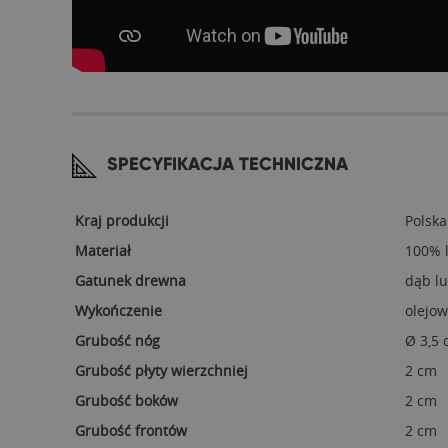
SPECYFIKACJA TECHNICZNA
Kraj produkcji
Polska
Materiał
100% 
Gatunek drewna
dąb l
Wykończenie
olejow
Grubość nóg
Ø 3,5
Grubość płyty wierzchniej
2 cm
Grubość boków
2 cm
Grubość frontów
2 cm