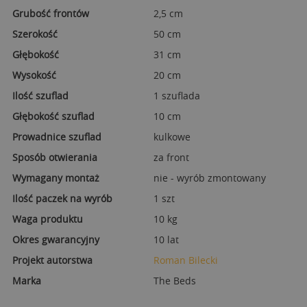
Grubość frontów
2,5 cm
Szerokość
50 cm
Głębokość
31 cm
Wysokość
20 cm
Ilość szuflad
1 szuflada
Głębokość szuflad
10 cm
Prowadnice szuflad
kulkowe
Sposób otwierania
za front
Wymagany montaż
nie - wyrób zmontowany
Ilość paczek na wyrób
1 szt
Waga produktu
10 kg
Okres gwarancyjny
10 lat
Projekt autorstwa
Roman Bilecki
Marka
The Beds