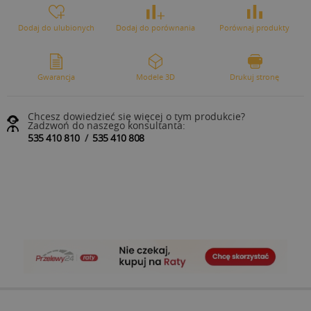
Dodaj do ulubionych
Dodaj do porównania
Porównaj produkty
Gwarancja
Modele 3D
Drukuj stronę
Chcesz dowiedzieć się więcej o tym produkcie?
Zadzwoń do naszego konsultanta:
535 410 810
/
535 410 808