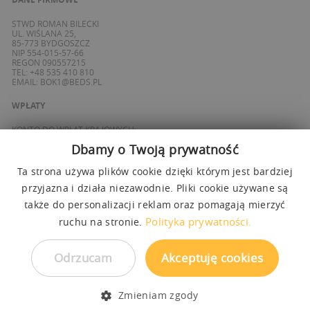
STWD ROMAN BILECKI
UL. WIŚLANA 25,
85-773 BYDGOSZCZ
NIP 554-015-57-66
REGON 090557215
TEL: +48 535 410 810
EMAIL:
BOK1@BEDS.PL
WPŁATY
KONTO DO WPŁAT KRAJOWYCH:
BANK ING
Dbamy o Twoją prywatność
69 1050 1139 1000 0090 8355 0765
KONTO DO WPŁAT SPOZA POLSKI / FOREIGN PAYMENTS:
BANK ING
Ta strona używa plików cookie dzięki którym jest bardziej
PL 27 1050 1139 1000 0090 8358 3337
przyjazna i działa niezawodnie. Pliki cookie używane są
SWIFT: INGBPLPW
także do personalizacji reklam oraz pomagają mierzyć
OBSŁUGUJEMY PŁATNOŚCI
Polityka prywatności.
ruchu na stronie.
Odrzucam
Akceptuję cookies
Zmieniam zgody