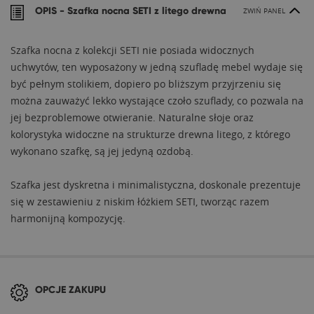
OPIS -
Szafka nocna SETI z litego drewna
ZWIŃ PANEL
Szafka nocna z kolekcji SETI nie posiada widocznych
uchwytów, ten wyposażony w jedną szufladę mebel wydaje się
być pełnym stolikiem, dopiero po bliższym przyjrzeniu się
można zauważyć lekko wystające czoło szuflady, co pozwala na
jej bezproblemowe otwieranie. Naturalne słoje oraz
kolorystyka widoczne na strukturze drewna litego, z którego
wykonano szafkę, są jej jedyną ozdobą.
Szafka jest dyskretna i minimalistyczna, doskonale prezentuje
się w zestawieniu z niskim łóżkiem SETI, tworząc razem
harmonijną kompozycję.
OPCJE ZAKUPU