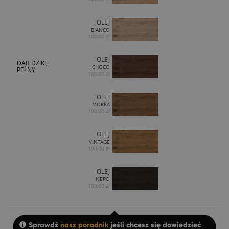
OLEJ
BIANCO
100,00 zł
OLEJ
DĄB DZIKI,
CHOCO
PEŁNY
100,00 zł
OLEJ
MOKKA
100,00 zł
OLEJ
VINTAGE
100,00 zł
OLEJ
NERO
100,00 zł
Sprawdź
nasz poradnik
jeśli chcesz się dowiedzieć