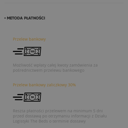
• METODA PŁATNOŚCI
Przelew bankowy
Możliwość wpłaty całej kwoty zamówienia za
pośrednictwem przelewu bankowego
Przelew bankowy zaliczkowy 30%
Reszta płatności przelewem na minimum 5 dni
przed dostawą po otrzymaniu informacji z Działu
Logistyki The Beds o terminie dostawy