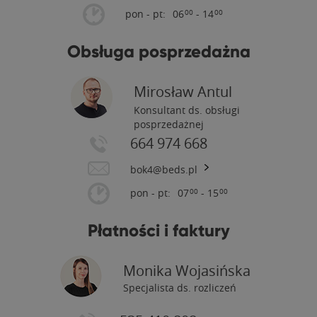
pon - pt:
06
- 14
00
00
Obsługa posprzedażna
Mirosław Antul
Konsultant ds. obsługi
posprzedażnej
664 974 668
bok4@beds.pl
pon - pt:
07
- 15
00
00
Płatności i faktury
Monika Wojasińska
Specjalista ds. rozliczeń