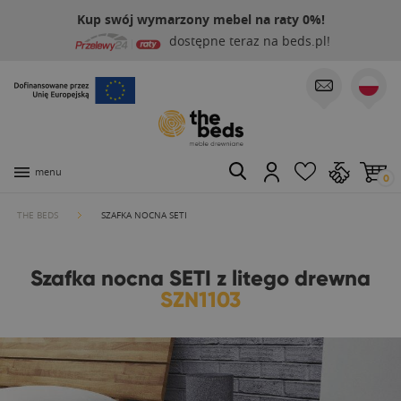
Kup swój wymarzony mebel na raty 0%!
dostępne teraz na beds.pl!
menu
0
THE BEDS
SZAFKA NOCNA SETI
Szafka nocna SETI z litego drewna
SZN1103