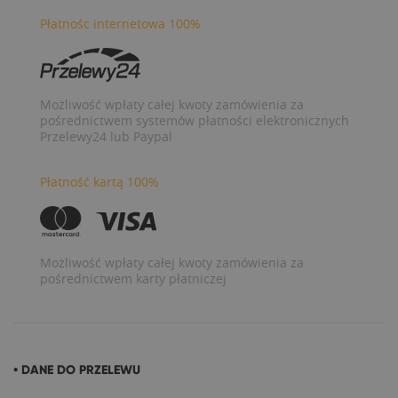
Płatnośc internetowa 100%
Możliwość wpłaty całej kwoty zamówienia za
pośrednictwem systemów płatności elektronicznych
Przelewy24 lub Paypal
Płatność kartą 100%
Możliwość wpłaty całej kwoty zamówienia za
pośrednictwem karty płatniczej
• DANE DO PRZELEWU