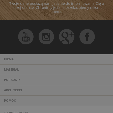
Twoje dane posłużą nam jedynie do informowania Cię o
naszej ofercie. Chronimy je i nie przekazujemy nikomu
innemu.
FIRMA
MATERIAŁ
PORADNIK
ARCHITEKCI
POMOC
DANE FIRMOWE