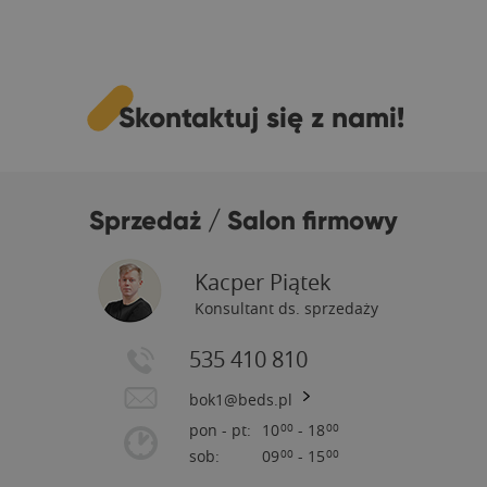
Skontaktuj się z nami!
Sprzedaż / Salon firmowy
Kacper Piątek
Konsultant ds. sprzedaży
535 410 810
bok1@beds.pl
pon - pt:
10
- 18
00
00
sob:
09
- 15
00
00