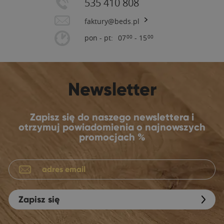
535 410 808
faktury@beds.pl
pon - pt:
07
- 15
00
00
Newsletter
Zapisz się do naszego newslettera i
otrzymuj powiadomienia o najnowszych
promocjach %
Zapisz się