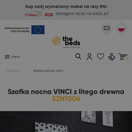
Kup swój wymarzony mebel na raty 0%!
dostępne teraz na beds.pl!
menu
0
THE BEDS
SZAFKA NOCNA VINCI
Szafka nocna VINCI z litego drewna
SZN1006