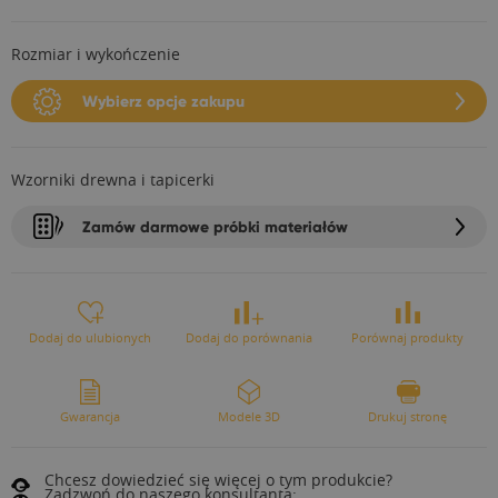
Rozmiar i wykończenie
Wybierz opcje zakupu
Wzorniki drewna i tapicerki
Zamów darmowe próbki materiałów
Dodaj do ulubionych
Dodaj do porównania
Porównaj produkty
Gwarancja
Modele 3D
Drukuj stronę
Chcesz dowiedzieć się więcej o tym produkcie?
Zadzwoń do naszego konsultanta: