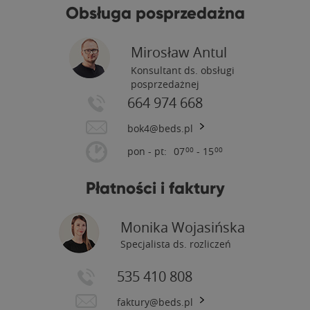
Obsługa posprzedażna
Mirosław Antul
Konsultant ds. obsługi
posprzedażnej
664 974 668
bok4@beds.pl
pon - pt:
07
- 15
00
00
Płatności i faktury
Monika Wojasińska
Specjalista ds. rozliczeń
535 410 808
faktury@beds.pl