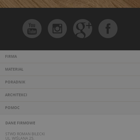
FIRMA
MATERIAŁ
PORADNIK
ARCHITEKCI
POMOC
DANE FIRMOWE
STWD ROMAN BILECKI
UL. WIŚLANA 25,