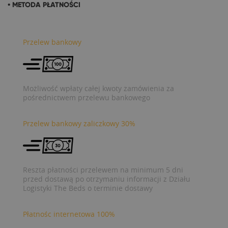
• METODA PŁATNOŚCI
Przelew bankowy
Możliwość wpłaty całej kwoty zamówienia za
pośrednictwem przelewu bankowego
Przelew bankowy zaliczkowy 30%
Reszta płatności przelewem na minimum 5 dni
przed dostawą po otrzymaniu informacji z Działu
Logistyki The Beds o terminie dostawy
Płatnośc internetowa 100%