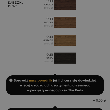
OLEJ
DĄB DZIKI,
CHOCO
PEŁNY
150,00 zł
OLEJ
MOKKA
150,00 zł
OLEJ
VINTAGE
150,00 zł
OLEJ
NERO
150,00 zł
Sprawdź
nasz poradnik
jeśli chcesz się dowiedzieć
więcej o rodzajach asortymentu drzewnego
wykorzystywanego przez The Beds
+
0,00
zł