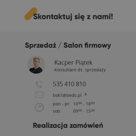
Skontaktuj się z nami!
Sprzedaż / Salon firmowy
Kacper Piątek
Konsultant ds. sprzedaży
535 410 810
bok1@beds.pl
pon - pt:
10
- 18
00
00
sob:
09
- 15
00
00
Realizacja zamówień