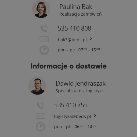
Paulina Bąk
Realizacja zamówień
535 410 808
bok3@beds.pl
pon - pt:
07
- 15
00
00
Informacje o dostawie
Dawid Jendraszak
Specjalista ds. logistyki
535 410 755
logistyka@beds.pl
pon - pt:
06
- 14
00
00