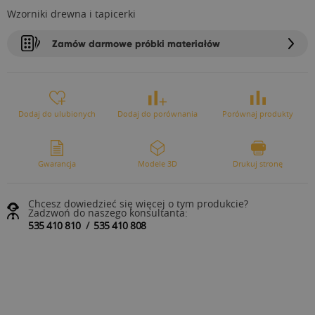
Wzorniki drewna i tapicerki
Zamów darmowe próbki materiałów
Dodaj do ulubionych
Dodaj do porównania
Porównaj produkty
Gwarancja
Modele 3D
Drukuj stronę
Chcesz dowiedzieć się więcej o tym produkcie?
Zadzwoń do naszego konsultanta:
535 410 810
/
535 410 808