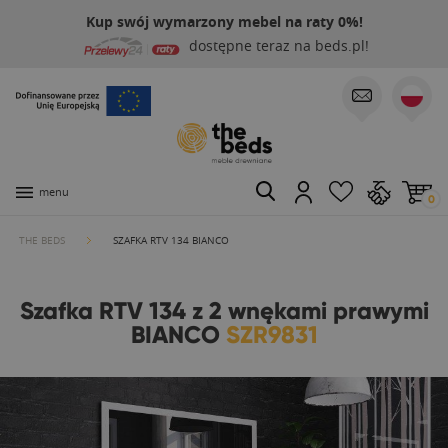
Kup swój wymarzony mebel na raty 0%!
dostępne teraz na beds.pl!
menu
0
THE BEDS
SZAFKA RTV 134 BIANCO
Szafka RTV 134 z 2 wnękami prawymi
BIANCO
SZR9831