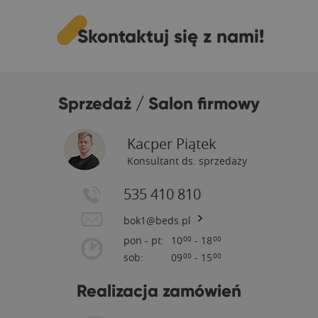
Skontaktuj się z nami!
Sprzedaż / Salon firmowy
Kacper Piątek
Konsultant ds. sprzedaży
535 410 810
bok1@beds.pl
pon - pt:
10
- 18
00
00
sob:
09
- 15
00
00
Realizacja zamówień