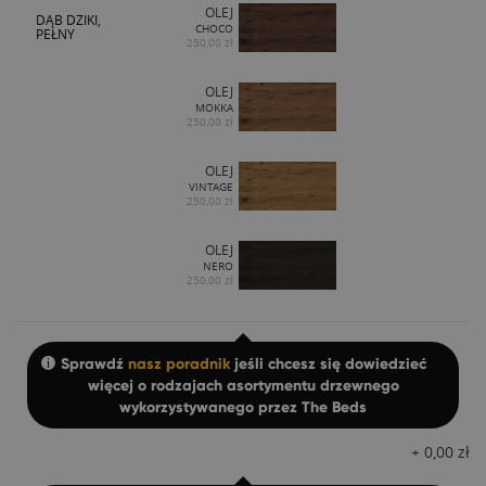
OLEJ
DĄB DZIKI,
CHOCO
PEŁNY
250,00 zł
OLEJ
MOKKA
250,00 zł
OLEJ
VINTAGE
250,00 zł
OLEJ
NERO
250,00 zł
Sprawdź
nasz poradnik
jeśli chcesz się dowiedzieć
więcej o rodzajach asortymentu drzewnego
wykorzystywanego przez The Beds
+
0,00
zł