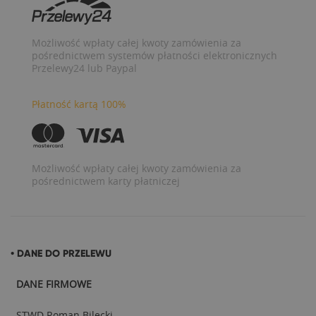
Możliwość wpłaty całej kwoty zamówienia za
pośrednictwem systemów płatności elektronicznych
Przelewy24 lub Paypal
Płatność kartą 100%
Możliwość wpłaty całej kwoty zamówienia za
pośrednictwem karty płatniczej
• DANE DO PRZELEWU
DANE FIRMOWE
STWD Roman Bilecki