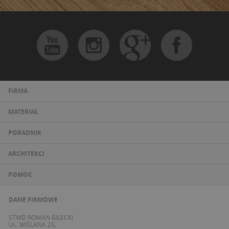
FIRMA
MATERIAŁ
PORADNIK
ARCHITEKCI
POMOC
DANE FIRMOWE
STWD ROMAN BILECKI
UL. WIŚLANA 25,