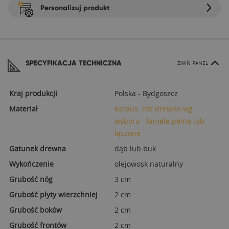
Personalizuj produkt
SPECYFIKACJA TECHNICZNA
ZWIŃ PANEL
Kraj produkcji
Polska - Bydgoszcz
Materiał
korpus: lite drewno wg
wyboru - lamele pełne lub
łączone
Gatunek drewna
dąb lub buk
Wykończenie
olejowosk naturalny
Grubość nóg
3 cm
Grubość płyty wierzchniej
2 cm
Grubość boków
2 cm
Grubość frontów
2 cm