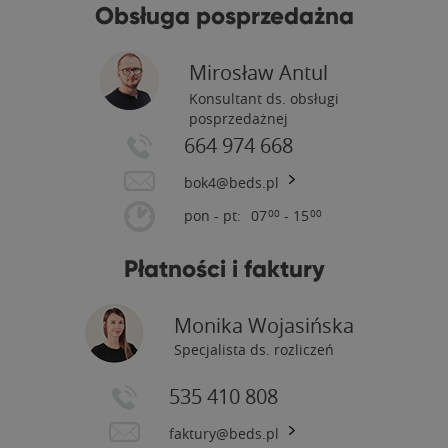
Obsługa posprzedażna
Mirosław Antul
Konsultant ds. obsługi
posprzedażnej
664 974 668
bok4@beds.pl
pon - pt:
07
- 15
00
00
Płatności i faktury
Monika Wojasińska
Specjalista ds. rozliczeń
535 410 808
faktury@beds.pl