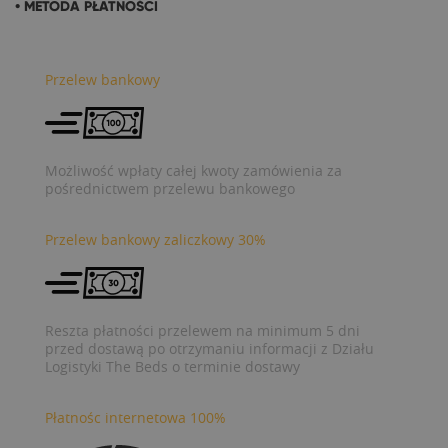
• METODA PŁATNOŚCI
Przelew bankowy
Możliwość wpłaty całej kwoty zamówienia za
pośrednictwem przelewu bankowego
Przelew bankowy zaliczkowy 30%
Reszta płatności przelewem na minimum 5 dni
przed dostawą po otrzymaniu informacji z Działu
Logistyki The Beds o terminie dostawy
Płatnośc internetowa 100%