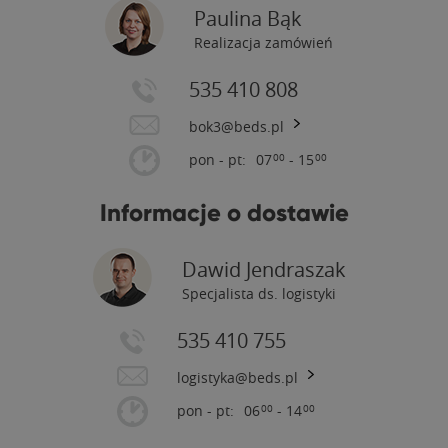
Paulina Bąk
Realizacja zamówień
535 410 808
bok3@beds.pl
pon - pt:
07
- 15
00
00
Informacje o dostawie
Dawid Jendraszak
Specjalista ds. logistyki
535 410 755
logistyka@beds.pl
pon - pt:
06
- 14
00
00