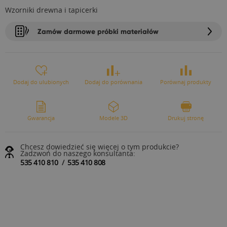
Wzorniki drewna i tapicerki
Zamów darmowe próbki materiałów
Dodaj do ulubionych
Dodaj do porównania
Porównaj produkty
Gwarancja
Modele 3D
Drukuj stronę
Chcesz dowiedzieć się więcej o tym produkcie?
Zadzwoń do naszego konsultanta:
535 410 810
/
535 410 808