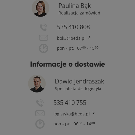
Paulina Bąk
Realizacja zamówień
535 410 808
bok3@beds.pl
pon - pt:
07
- 15
00
00
Informacje o dostawie
Dawid Jendraszak
Specjalista ds. logistyki
535 410 755
logistyka@beds.pl
pon - pt:
06
- 14
00
00