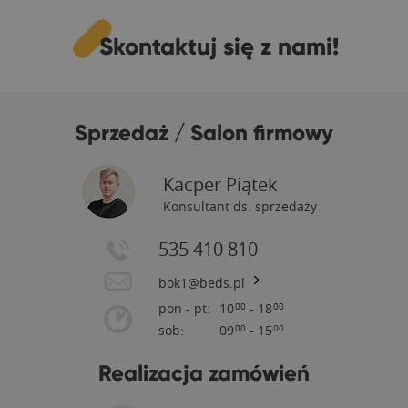
Skontaktuj się z nami!
Sprzedaż / Salon firmowy
Kacper Piątek
Konsultant ds. sprzedaży
535 410 810
bok1@beds.pl
pon - pt:
10
- 18
00
00
sob:
09
- 15
00
00
Realizacja zamówień