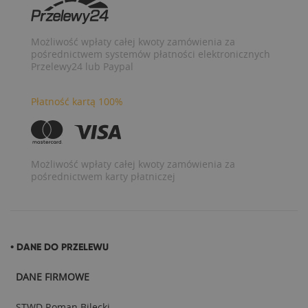
Możliwość wpłaty całej kwoty zamówienia za
pośrednictwem systemów płatności elektronicznych
Przelewy24 lub Paypal
Płatność kartą 100%
Możliwość wpłaty całej kwoty zamówienia za
pośrednictwem karty płatniczej
• DANE DO PRZELEWU
DANE FIRMOWE
STWD Roman Bilecki