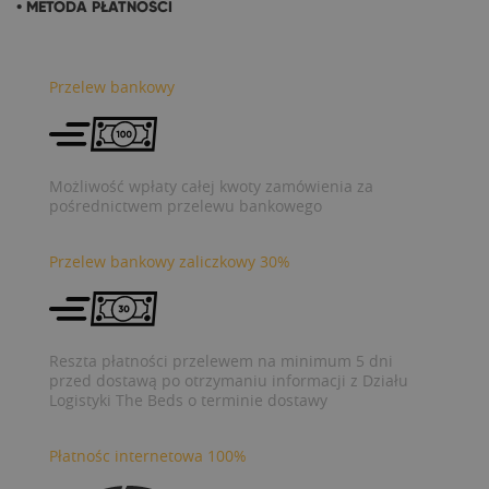
• METODA PŁATNOŚCI
Przelew bankowy
Możliwość wpłaty całej kwoty zamówienia za
pośrednictwem przelewu bankowego
Przelew bankowy zaliczkowy 30%
Reszta płatności przelewem na minimum 5 dni
przed dostawą po otrzymaniu informacji z Działu
Logistyki The Beds o terminie dostawy
Płatnośc internetowa 100%