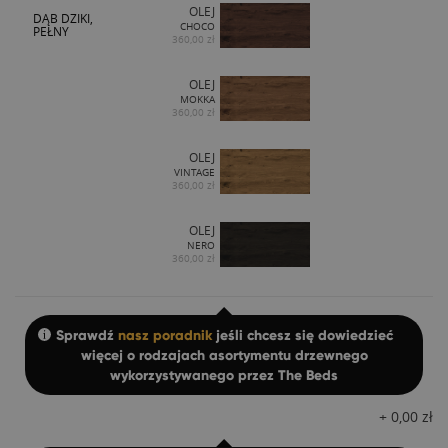
OLEJ
DĄB DZIKI,
CHOCO
PEŁNY
360,00 zł
OLEJ
MOKKA
360,00 zł
OLEJ
VINTAGE
360,00 zł
OLEJ
NERO
360,00 zł
Sprawdź
nasz poradnik
jeśli chcesz się dowiedzieć
więcej o rodzajach asortymentu drzewnego
wykorzystywanego przez The Beds
+
0,00
zł