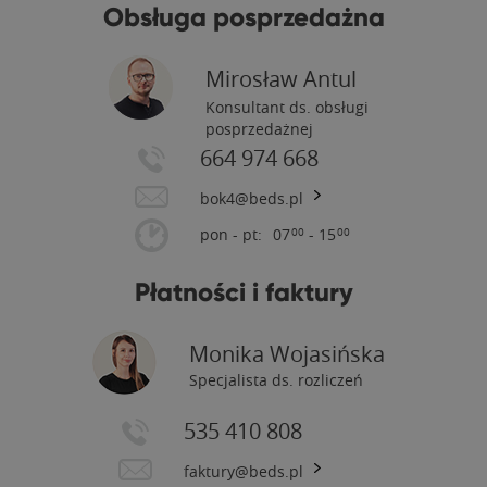
Obsługa posprzedażna
Mirosław Antul
Konsultant ds. obsługi
posprzedażnej
664 974 668
bok4@beds.pl
pon - pt:
07
- 15
00
00
Płatności i faktury
Monika Wojasińska
Specjalista ds. rozliczeń
535 410 808
faktury@beds.pl