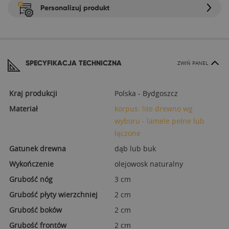
Personalizuj produkt
SPECYFIKACJA TECHNICZNA
ZWIŃ PANEL
Kraj produkcji
Polska - Bydgoszcz
Materiał
korpus: lite drewno wg
wyboru - lamele pełne lub
łączone
Gatunek drewna
dąb lub buk
Wykończenie
olejowosk naturalny
Grubość nóg
3 cm
Grubość płyty wierzchniej
2 cm
Grubość boków
2 cm
Grubość frontów
2 cm