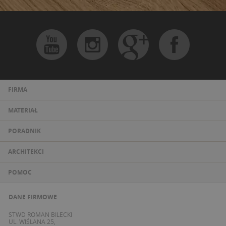
FIRMA
MATERIAŁ
PORADNIK
ARCHITEKCI
POMOC
DANE FIRMOWE
STWD ROMAN BILECKI
UL. WIŚLANA 25,