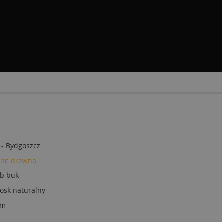
 - Bydgoszcz
lite drewno
ub buk
osk naturalny
cm