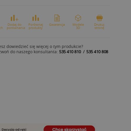
o
Dodaj do
Porównaj
Gwarancja
Modele
Drukuj
ch
porównania
produkty
3D
stronę
sz dowiedzieć się więcej o tym produkcie?
zwoń do naszego konsultanta:
535 410 810
/
535 410 808