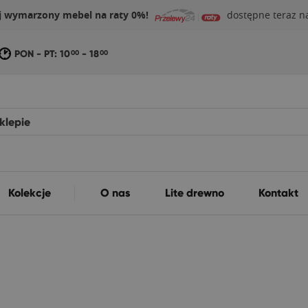
j wymarzony mebel na raty 0%!
dostępne teraz na
PON - PT: 10
- 18
00
00
Kolekcje
O nas
Lite drewno
Kontakt