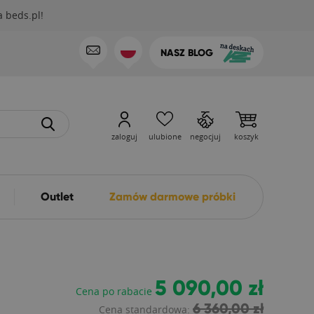
 beds.pl!
NASZ BLOG
zaloguj
ulubione
negocjuj
koszyk
Outlet
Zamów darmowe próbki
5 090,00 zł
Cena po rabacie
6 360,00 zł
Cena standardowa: