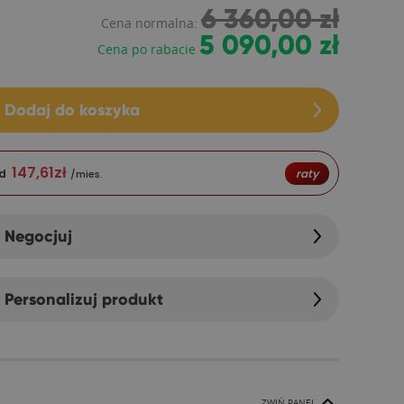
6 360,00 zł
Cena normalna:
5 090,00 zł
Cena po rabacie
Dodaj do koszyka
147,61
zł
d
raty
/mies.
Negocjuj
Personalizuj produkt
ZWIŃ PANEL