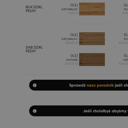
OLEJ
OL
BUK DZIKI,
NATURALNY
PU
PEŁNY
0,00 zł
0,00
OLEJ
OL
NATURALNY
PU
920,00 zł
920,00
DĄB DZIKI,
PEŁNY
OLEJ
OL
VINTAGE
NE
920,00 zł
920,00
Sprawdź
nasz poradnik
jeśli c
Jeśli chciałbyś abyśmy 