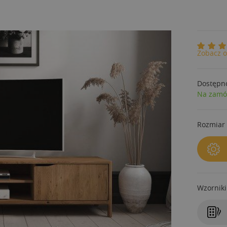
Zobacz o
Dostępn
Na zamó
Rozmiar 
Wzorniki