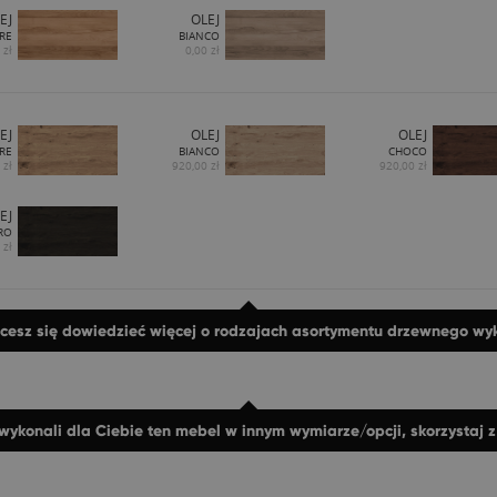
EJ
OLEJ
RE
BIANCO
 zł
0,00 zł
EJ
OLEJ
OLEJ
RE
BIANCO
CHOCO
 zł
920,00 zł
920,00 zł
EJ
RO
 zł
hcesz się dowiedzieć więcej o rodzajach asortymentu drzewnego w
wykonali dla Ciebie ten mebel w innym wymiarze/opcji, skorzystaj 