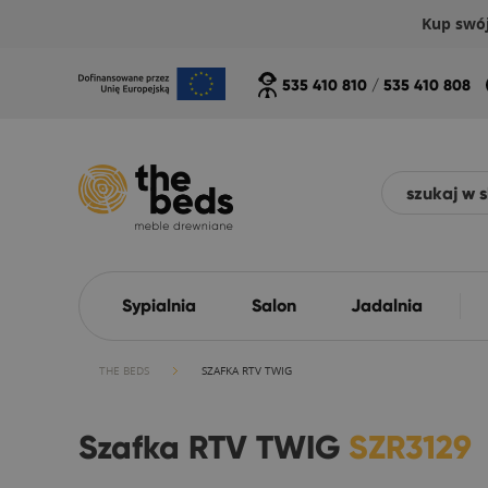
Kup swó
535 410 810
/
535 410 808
Sypialnia
Salon
Jadalnia
THE BEDS
SZAFKA RTV TWIG
Szafka RTV TWIG
SZR3129