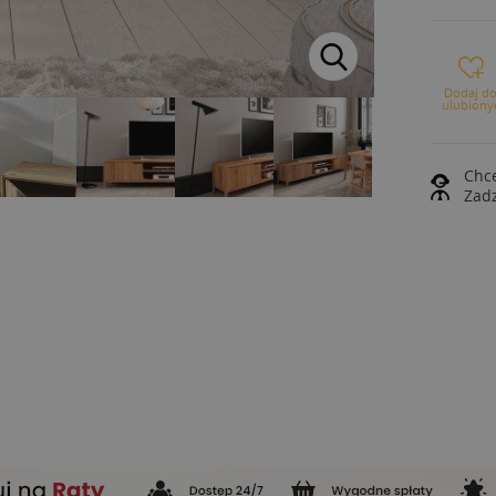
Dodaj d
ulubiony
Chce
Zad