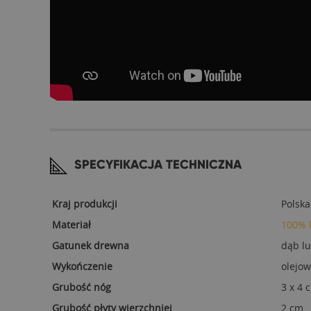
SPECYFIKACJA TECHNICZNA
Kraj produkcji
Polska
Materiał
100% 
Gatunek drewna
dąb l
Wykończenie
olejow
Grubość nóg
3 x 4 
Grubość płyty wierzchniej
2 cm