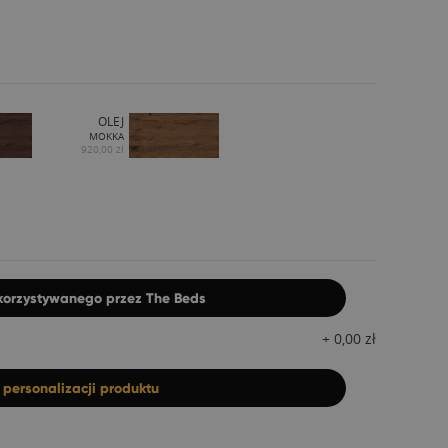
OLEJ
MOKKA
920,00 zł
ykorzystywanego przez The Beds
+
0,00
zł
z
personalizacji produktu